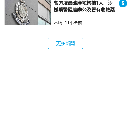
警方凌晨油麻地拘捕1人 涉
5
嫌襲警阻差辦公及管有危險藥
物
本地
11小時前
更多新聞