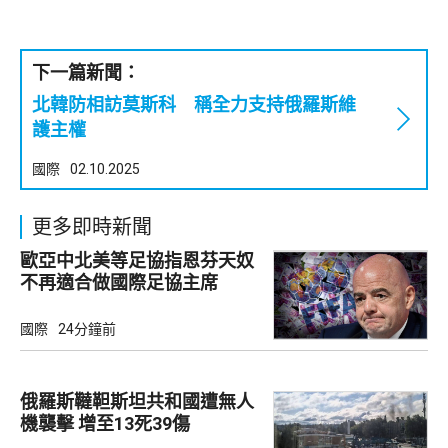
下一篇新聞：
北韓防相訪莫斯科 稱全力支持俄羅斯維
護主權
國際
02.10.2025
更多即時新聞
歐亞中北美等足協指恩芬天奴
不再適合做國際足協主席
國際
24分鐘前
俄羅斯韃靼斯坦共和國遭無人
機襲擊 增至13死39傷