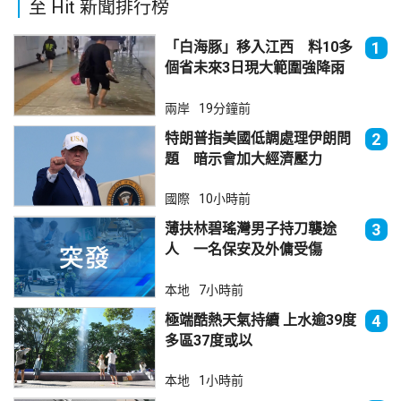
至 Hit 新聞排行榜
「白海豚」移入江西 料10多
1
個省未來3日現大範圍強降雨
兩岸
19分鐘前
特朗普指美國低調處理伊朗問
2
題 暗示會加大經濟壓力
國際
10小時前
薄扶林碧瑤灣男子持刀襲途
3
人 一名保安及外傭受傷
本地
7小時前
極端酷熱天氣持續 上水逾39度
4
多區37度或以
本地
1小時前