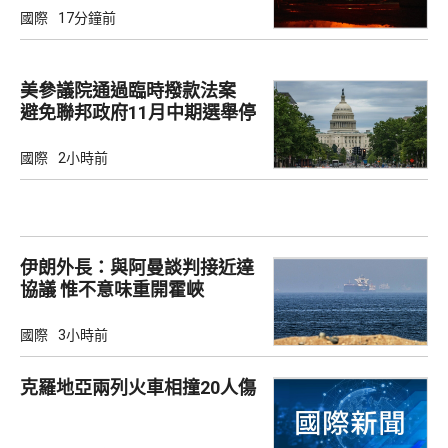
國際
17分鐘前
美參議院通過臨時撥款法案
避免聯邦政府11月中期選舉停
擺
國際
2小時前
伊朗外長：與阿曼談判接近達
協議 惟不意味重開霍峽
國際
3小時前
克羅地亞兩列火車相撞20人傷