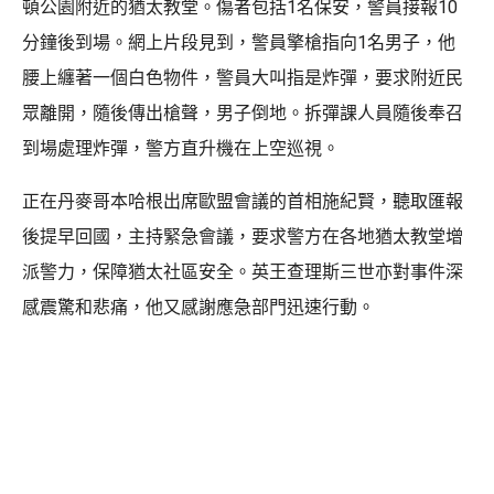
頓公園附近的猶太教堂。傷者包括1名保安，警員接報10
分鐘後到場。網上片段見到，警員擎槍指向1名男子，他
腰上纏著一個白色物件，警員大叫指是炸彈，要求附近民
眾離開，隨後傳出槍聲，男子倒地。拆彈課人員隨後奉召
到場處理炸彈，警方直升機在上空巡視。
正在丹麥哥本哈根出席歐盟會議的首相施紀賢，聽取匯報
後提早回國，主持緊急會議，要求警方在各地猶太教堂增
派警力，保障猶太社區安全。英王查理斯三世亦對事件深
感震驚和悲痛，他又感謝應急部門迅速行動。