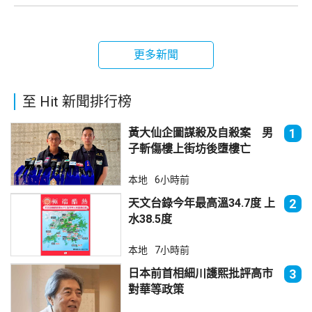
更多新聞
至 Hit 新聞排行榜
黃大仙企圖謀殺及自殺案 男
1
子斬傷樓上街坊後墮樓亡
本地
6小時前
天文台錄今年最高溫34.7度 上
2
水38.5度
本地
7小時前
日本前首相細川護熙批評高市
3
對華等政策