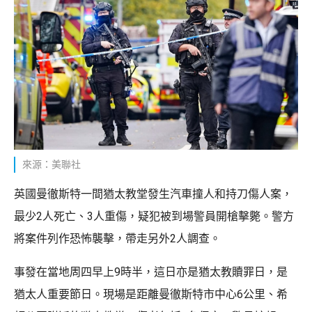
來源：美聯社
英國曼徹斯特一間猶太教堂發生汽車撞人和持刀傷人案，
最少2人死亡、3人重傷，疑犯被到場警員開槍擊斃。警方
將案件列作恐怖襲擊，帶走另外2人調查。
事發在當地周四早上9時半，這日亦是猶太教贖罪日，是
猶太人重要節日。現場是距離曼徹斯特市中心6公里、希