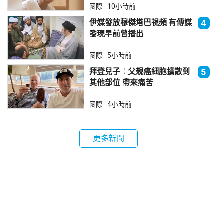
國際
10小時前
伊媒發放穆傑塔巴視頻 有傳媒
4
發現早前曾播出
國際
5小時前
拜登兒子：父親癌細胞擴散到
5
其他部位 帶來痛苦
國際
4小時前
更多新聞