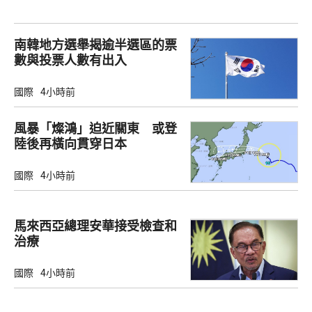
南韓地方選舉揭逾半選區的票
數與投票人數有出入
國際
4小時前
風暴「燦鴻」迫近關東 或登
陸後再橫向貫穿日本
國際
4小時前
馬來西亞總理安華接受檢查和
治療
國際
4小時前