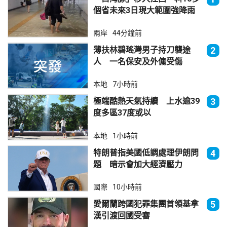
個省未來3日現大範圍強降雨
兩岸
44分鐘前
薄扶林碧瑤灣男子持刀襲途
2
人 一名保安及外傭受傷
本地
7小時前
極端酷熱天氣持續 上水逾39
3
度多區37度或以
本地
1小時前
特朗普指美國低調處理伊朗問
4
題 暗示會加大經濟壓力
國際
10小時前
愛爾蘭跨國犯罪集團首領基拿
5
漢引渡回國受審