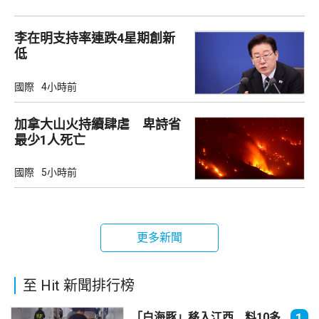
李在明支持率連跌4星期創新
低
國際
4小時前
加拿大山火持續肆虐 卑詩省
最少1人死亡
國際
5小時前
更多新聞
至 Hit 新聞排行榜
「白海豚」移入江西 料10多
1