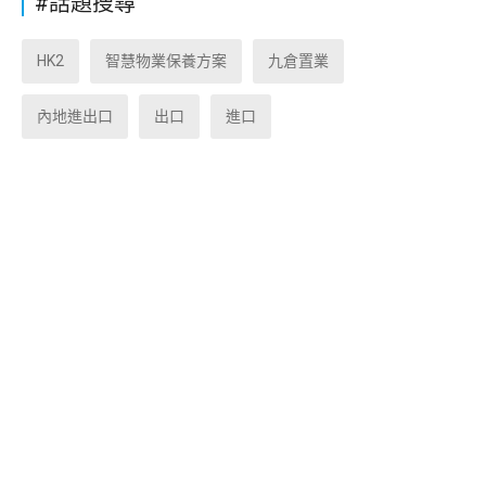
#話題搜尋
HK2
智慧物業保養方案
九倉置業
內地進出口
出口
進口