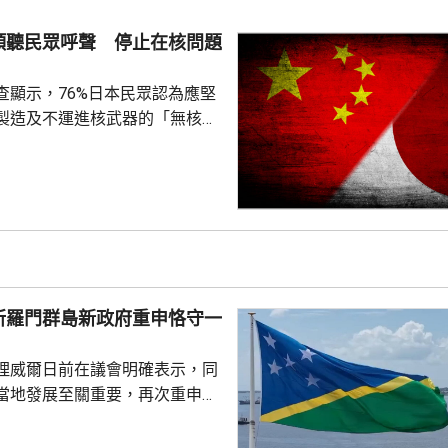
持其他不受歡迎的組織。
傾聽民眾呼聲 停止在核問題
查顯示，76%日本民眾認為應堅
製造及不運進核武器的「無核三
77%民眾反對美國將核武器部署
共享」構想。在北京，外交部發
指，民調結果充分反映日本主流
核立場，對來之不易的和平與繁
本官員公然炒作「核選項」、試
三原則」，暴露出日本右翼勢力
治、軍事野心，是拿一億多日本
所羅門群島新政府重申恪守一
人民的未來豪賭。 林劍指出，民心不...
理威爾日前在議會明確表示，同
當地發展至關重要，再次重申所
府將恪守一個中國原則。在北
言人林劍回應指，世界上只有一