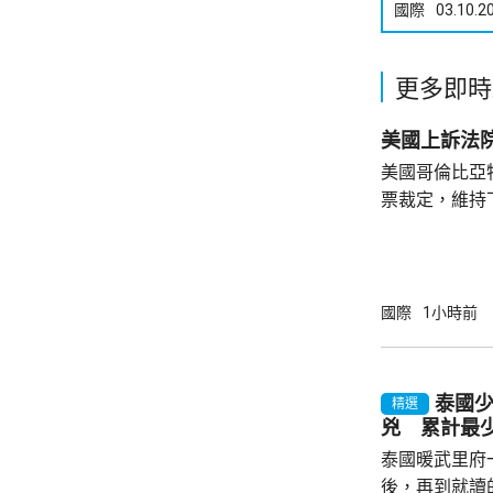
國際
03.10.2
更多即時
美國上訴法
美國哥倫比亞
票裁定，維持
宴會廳項目頒
暫緩14日執
訴。 美國聯邦地區法官早前指，沒有任何聯邦
法律賦予總統
國際
1小時前
宴會廳的權力
辦大型正式活
性。
泰國
精選
兇 累計最少
泰國暖武里府
後，再到就讀