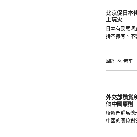
制裁，以及支
北京促日本
上玩火
日本有民意調
持不擁有、不
原則」；另有
至日本的「核
言人林劍回應
國際
5小時前
民意的鮮明反
榮的珍惜。日
圖突破「無核
日益膨脹的政
外交部讚賞
個中國原則
所羅門群島總
中國的關係對
羅門群島新政
京，外交部發