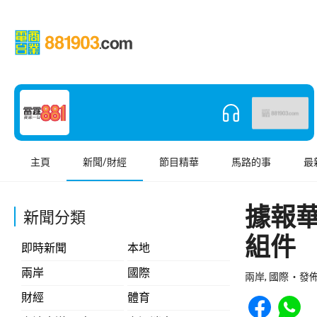
主頁
新聞/財經
節目精華
馬路的事
最
據報
新聞分類
組件
即時新聞
本地
兩岸
國際
兩岸, 國際
發佈 
Share to Face
Share t
財經
體育