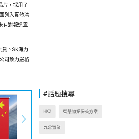
晶片，採用了
國列入實體清
未有對報道置
供貨。SK海力
調公司致力嚴格
#話題搜尋
HK2
智慧物業保養方案
九倉置業