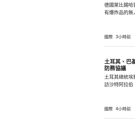
德國萊比錫哈
內的親屬，將為
有爆炸品的無
議員透露，是
空飛行，將其
容司機行為大
國際
3小時前
此可能阻止一
長讚揚司機的
當局。 報道指，涉事無人機在一架烏克蘭安東
土耳其、巴
諾夫運輸機附
防務協議
查。德國政府發
土耳其總統埃
訪沙特阿拉伯
聖城麥加會面
針對任何侵略
任何一國遭受
國際
4小時前
攻擊。 協議未有具體提到涉及哪些防務承諾或
義務，但指明
作。路透社引