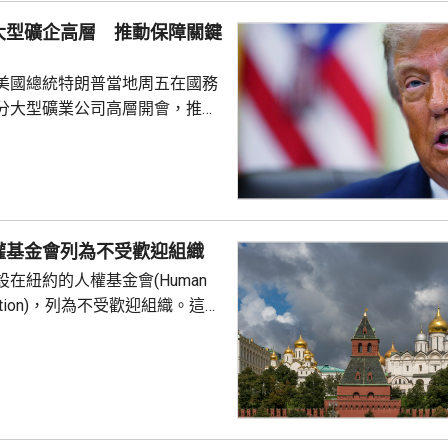
諾為防禦目的提供相互支持，不
大型礦企高層 推動保障關鍵
組織或個人，亦向其他區...
美國總統特朗普當地周五在國務
分大型礦業公司高層開會，推動
友關鍵礦產供應的議程。報道
普早前否認彈藥庫存嚴重短缺，
關鍵礦產來補充伊朗戰事期間耗
，包括精確制導導彈與防空攔截
鎢和鍺等礦產供應對這些武器至
權基金會列為不受歡迎組織
當局亦尋求減少美國對中國供應
在紐約的人權基金會(Human
劃宣布一系列協議和諒解備忘
undation)，列為不受歡迎組織。這個
俄羅斯異見人士納瓦爾尼的遺孀
，人權基金
追蹤器」計劃中，將俄羅斯列為
，參與抹黑俄羅斯武裝部隊的活
屬刑事犯罪；基金會又推動反俄