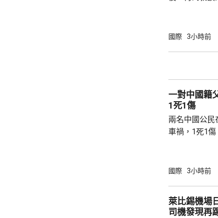
內，2宗案件
傷，其中9人
當地警方指，
國際
3小時前
毫米口徑手槍
過後再回校行
槍手曾在課室
手槍換子彈。
一對中國籍
園，共檢獲34發
1死1傷
兩名中國公民
車禍，1死1
傳媒報道，死
單車去到一處
歲父親當場死
國際
3小時前
治。死者遺體
國駐泰國大使
萊比錫機場
後，已聯繫辦
司機發現再
者，妥善保存