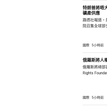
禦性質，僅承
特朗普將晤
針對任何國家、
礦產供應
路透社報道，
院召集全球部
保障美國和盟
指，雖然特朗
但華府正急需
國際
5小時前
損的武器庫存
彈，而稀土、
俄羅斯將人
關重要，同時
俄羅斯將總部設
鏈的依賴，計
Rights Fo
錄。 消息人士預計，出席的業界巨頭包括全
基金會由已故
球...
尤利婭擔任主席。 俄羅斯檢察院指
會在其「暴政
完全專制政權
國際
5小時前
動，有關行為