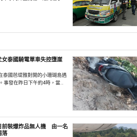
共造成最少8人死亡、30多人受
傷勢嚴重，另外10多人已出院。
槍手早上先在家中，用祖父的9
，槍殺同住的祖父和祖母，10時
兇。網上片段見到，穿紫色衣的
外的走廊行過，亦有人拍到他為
校方事後疏散學生，警方圍封校
父女泰國騎電單車失控墮崖
子彈和2個備...
在泰國芭堤雅對開的小珊瑚島遇
傷。事發在昨日下午約4時，當地
者是一對父女，當時騎租用的電
彎位落斜時，失控跌落懸崖，51
亡，年約30歲的女兒受傷送院救
安放在醫院，等待家屬認領。 中
館表示，收到中國公民傷亡信息
日前裝爆炸品無人機 由一名
案警局及醫院，要求積極救治傷
踢落
死者遺體。使館已聯繫死者在國