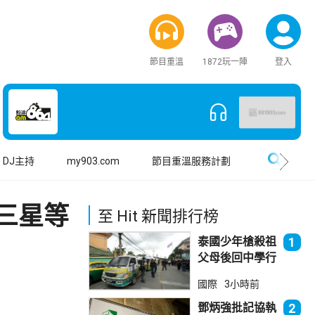
節目重溫
1872玩一陣
登入
搜尋
DJ主持
my903.com
節目重溫服務計劃
三星等
至 Hit 新聞排行榜
泰國少年槍殺祖
1
父母後回中學行
兇 累計最少8
國際
3小時前
死23傷
鄧炳強批記協執
2