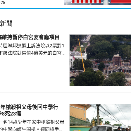
025
新聞
院維持暫停白宮宴會廳項目
特區聯邦巡迴上訴法院以2票對1
下級法院對價值4億美元的白宮
布暫停令。但上訴法院的裁決將
行，以便特朗普政府有時間提出上
特朗普在未經國會批准下，興建
。政府辯稱，白宮宴會廳對於舉
動，以及保障白宮安全具有必要
少年槍殺祖父母後回中學行
8死23傷
一名14歲少年在家中槍殺祖父母
的中學向師生開槍。連同槍手在