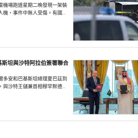
雷機場跑道星期二晚發現一架裝
家屬在泰國善後提...
人機，事件中無人受傷。有國會
一名機場巴士司機發現無人機低
踢落，無人機之後跌下地面，形
膽及勇敢，亦非常危險，但就因
次無人機襲擊。薩克森州內政部
行為，但指不應仿傚，應先通知
基斯坦與沙特阿拉伯簽署聯合
近被發現，檢察官已展開反恐調
言人表示，總理默茨已召...
爾多安和巴基斯坦總理夏巴茲到
，與沙特王儲兼首相穆罕默德在
，簽署聯合防務協議，期望增強
行為的集體威懾力，如果三國中
武裝攻擊，都會被視為對三國的
要加強三國在各個領域的防務合
述有土耳其官員指，協議純屬防