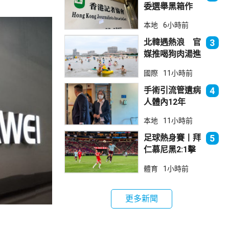
委選舉黑箱作
業 警告如危害
本地
6小時前
國安一定「釘死
你」
北韓遇熱浪 官
3
媒推喝狗肉湯進
補
國際
11小時前
手術引流管遺病
4
人體內12年
女醫生石岳容專
本地
11小時前
業失當除牌1個
月
足球熱身賽丨拜
5
仁慕尼黑2:1擊
敗阿士東維拉
體育
1小時前
更多新聞