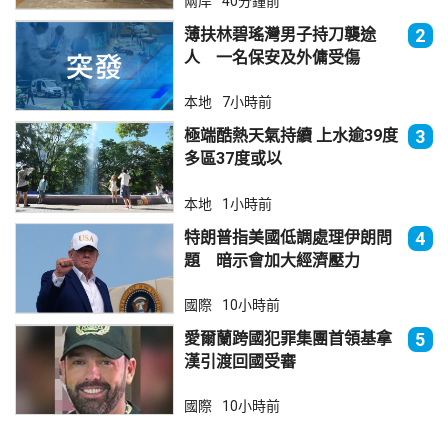
兩岸
40分鐘前
薄扶林碧瑤灣男子持刀襲途
2
人 一名保安及外傭受傷
本地
7小時前
極端酷熱天氣持續 上水逾39度
3
多區37度或以
本地
1小時前
特朗普指美國低調處理伊朗問
4
題 暗示會加大經濟壓力
國際
10小時前
愛爾蘭跨國犯罪集團首領基拿
5
漢引渡回國受審
國際
10小時前