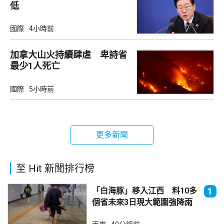
低
國際
4小時前
加拿大山火持續肆虐 卑詩省
最少1人死亡
國際
5小時前
更多新聞
至 Hit 新聞排行榜
「白海豚」移入江西 料10多
1
個省未來3日現大範圍強降雨