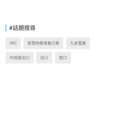
#話題搜尋
HK2
智慧物業保養方案
九倉置業
內地進出口
出口
進口