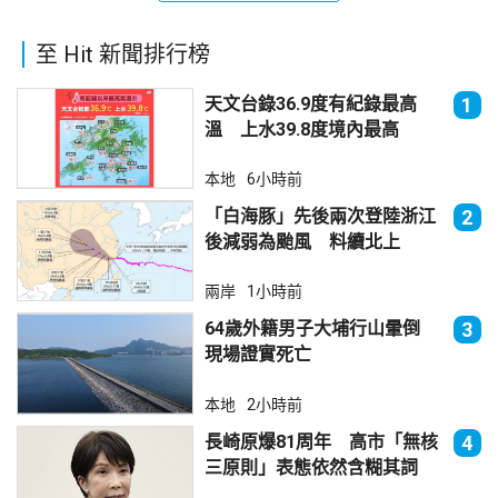
至 Hit 新聞排行榜
天文台錄36.9度有紀錄最高
1
溫 上水39.8度境內最高
本地
6小時前
「白海豚」先後兩次登陸浙江
2
後減弱為颱風 料續北上
兩岸
1小時前
64歲外籍男子大埔行山暈倒
3
現場證實死亡
本地
2小時前
長崎原爆81周年 高市「無核
4
三原則」表態依然含糊其詞