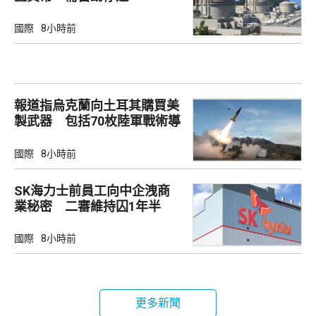
國際
8小時前
報道指烏克蘭向土耳其購買美
製武器 包括70枚陸軍戰術導
彈
國際
8小時前
SK海力士前員工向中企洩商
業秘密 二審維持囚1年半
國際
8小時前
更多新聞