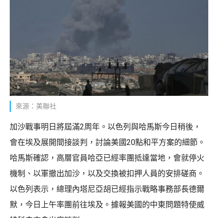
來源：美聯社
加沙戰事明日將屆滿2周年。以色列與哈馬斯今日稍後，
會在埃及展開間接談判，討論美國20點和平方案的細節。
哈馬斯確認，高層官員哈亞已經率團抵達當地，會就停火
機制、以軍撤出加沙，以及交換被扣押人員的安排磋商。
以色列表示，總理內塔尼亞胡已經指示戰略事務部長德爾
默，今日上午率團前往埃及。據報美國的中東問題特使威