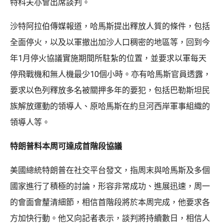
特科夫亦會出席談判。
沙特阿拉伯傳媒報道，哈馬斯提出釋放人質的條件，包括
全面停火，以及以軍撤出加沙人口稠密的地區等，回到今
年1月停火協議實施期間所駐紮的位置，並要求以軍每天
停飛戰機和無人機最少10個小時。亦有哈馬斯官員透露，
要求以色列釋放多名被關押多年的要犯，包括巴勒斯坦民
族解放運動的領導人、原哈馬斯在約旦河西岸軍事組織的
領導人等。
特朗普料本周可達成首階段協議
美國總統特朗普在社交平台發文，指周末與哈馬斯及多個
國家進行了積極的討論，形容非常成功、進展迅速，周一
的會面會釐清細節，相信首階段將於本周完成，他要求各
方加快行動。他又向記者表示，談判將持續數日，相信人