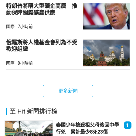
特朗普將晤大型礦企高層 推
動保障關鍵礦產供應
國際
7小時前
俄羅斯將人權基金會列為不受
歡迎組織
國際
8小時前
更多新聞
至 Hit 新聞排行榜
泰國少年槍殺祖父母後回中學
1
行兇 累計最少8死23傷