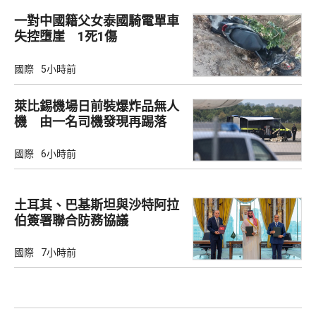
一對中國籍父女泰國騎電單車
失控墮崖 1死1傷
國際
5小時前
萊比錫機場日前裝爆炸品無人
機 由一名司機發現再踢落
國際
6小時前
土耳其、巴基斯坦與沙特阿拉
伯簽署聯合防務協議
國際
7小時前