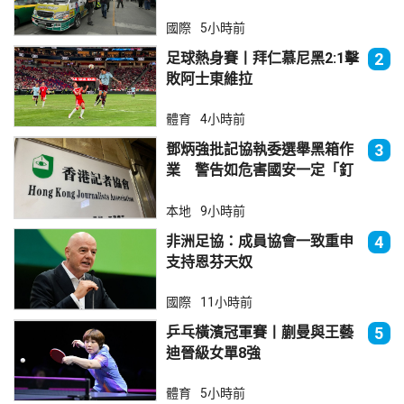
國際
5小時前
足球熱身賽丨拜仁慕尼黑2:1擊
2
敗阿士東維拉
體育
4小時前
鄧炳強批記協執委選舉黑箱作
3
業 警告如危害國安一定「釘
死你」
本地
9小時前
非洲足協：成員協會一致重申
4
支持恩芬天奴
國際
11小時前
乒乓橫濱冠軍賽丨蒯曼與王藝
5
迪晉級女單8強
體育
5小時前