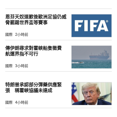
恩芬天奴道歉後歐洲足協仍威
脅罷踢世界盃等賽事
國際
2小時前
傳伊朗尋求對霍峽船隻徵費
航運界指不可行
國際
3小時前
特朗普承認部分彈藥供應緊
張 稱霍峽協議未達成
國際
4小時前