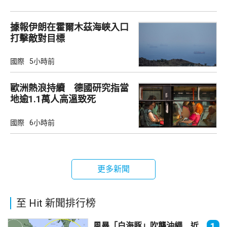
據報伊朗在霍爾木茲海峽入口
打擊敵對目標
國際
5小時前
歐洲熱浪持續 德國研究指當
地逾1.1萬人高溫致死
國際
6小時前
更多新聞
至 Hit 新聞排行榜
風暴「白海豚」吹襲沖繩 近
1