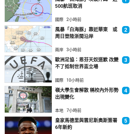
500航班取消
國際
2小時前
風暴「白海豚」靠近華東 或
2
周日登陸浙閩沿岸
兩岸
3小時前
歐洲足協：恩芬天奴道歉 改變
3
不了抵制世界盃立場
國際
10小時前
嶺大學生會解散 稱校內外形勢
4
出現變化
本地
7小時前
皇家馬德里與雲尼斯奧斯簽署
5
6年新約