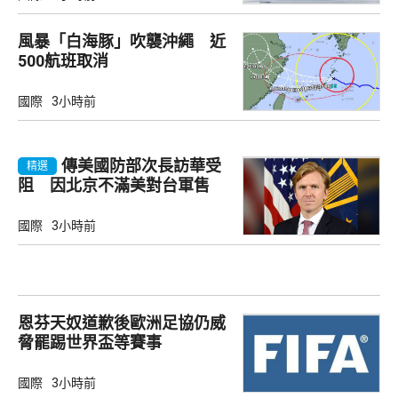
風暴「白海豚」吹襲沖繩 近
500航班取消
國際
3小時前
傳美國防部次長訪華受
精選
阻 因北京不滿美對台軍售
國際
3小時前
恩芬天奴道歉後歐洲足協仍威
脅罷踢世界盃等賽事
國際
3小時前