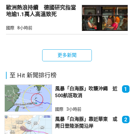
歐洲熱浪持續 德國研究指當
地逾1.1萬人高溫致死
國際
8小時前
更多新聞
至 Hit 新聞排行榜
風暴「白海豚」吹襲沖繩 近
1
500航班取消
國際
3小時前
風暴「白海豚」靠近華東 或
2
周日登陸浙閩沿岸