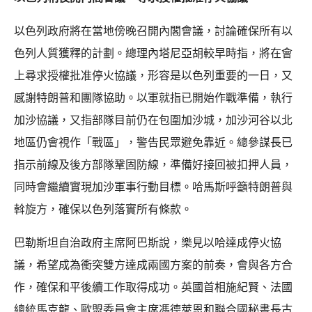
以色列政府將在當地傍晚召開內閣會議，討論確保所有以
色列人質獲釋的計劃。總理內塔尼亞胡較早時指，將在會
上尋求授權批准停火協議，形容是以色列重要的一日，又
感謝特朗普和團隊協助。以軍就指已開始作戰準備，執行
加沙協議，又指部隊目前仍在包圍加沙城，加沙河谷以北
地區仍會視作「戰區」，警告民眾避免靠近。總參謀長已
指示前線及後方部隊鞏固防線，準備好接回被扣押人員，
同時會繼續實現加沙軍事行動目標。哈馬斯呼籲特朗普與
斡旋方，確保以色列落實所有條款。
巴勒斯坦自治政府主席阿巴斯說，樂見以哈達成停火協
議，希望成為衝突雙方達成兩國方案的前奏，會與各方合
作，確保和平後續工作取得成功。英國首相施紀賢、法國
總統馬克龍、歐盟委員會主席馮德萊恩和聯合國秘書長古