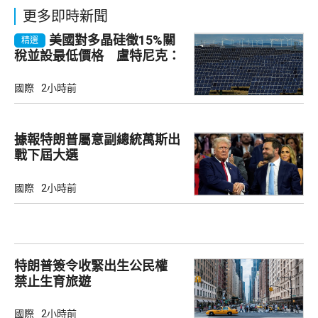
更多即時新聞
美國對多晶硅徵15%關
精選
稅並設最低價格 盧特尼克：
中國無法再傾銷
國際
2小時前
據報特朗普屬意副總統萬斯出
戰下屆大選
國際
2小時前
特朗普簽令收緊出生公民權
禁止生育旅遊
國際
2小時前