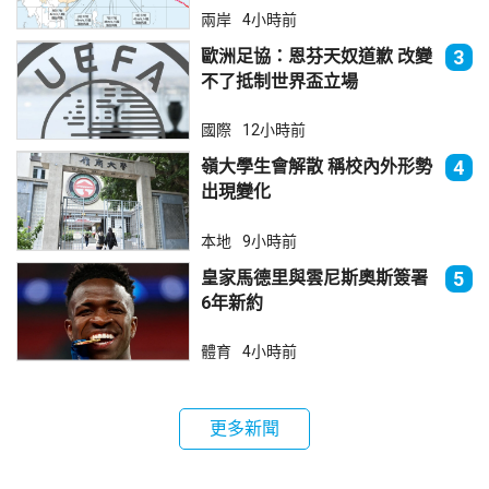
兩岸
4小時前
歐洲足協：恩芬天奴道歉 改變
3
不了抵制世界盃立場
國際
12小時前
嶺大學生會解散 稱校內外形勢
4
出現變化
本地
9小時前
皇家馬德里與雲尼斯奧斯簽署
5
6年新約
體育
4小時前
更多新聞