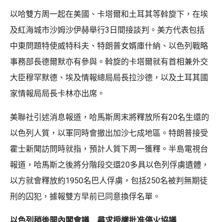
以哈雙方周一起在美國、卡塔爾和土耳其等斡旋下，在埃
及紅海城市沙姆沙伊赫舉行3日間接談判。美方代表包括
中東問題特使威特科夫、特朗普女婿庫什納、以色列戰略
事務部長德爾默亦有參與。斡旋的卡塔爾就有首相兼外交
大臣穆罕默德、埃及情報總局局長拉沙德，以及土耳其國
家情報局局長卡林亦出席。
美聯社引述消息報道，哈馬斯周末將釋放所有20名生還的
以色列人質，以軍同時會撤出加沙七成地區。特朗普接受
霍士新聞訪問時就指，預計人質下周一獲釋。半島電視台
報道，哈馬斯之後將分階段交還20多具以色列俘虜遺體，
以方就會釋放約1950名巴人俘虜，包括250名被判無期徒
刑的囚犯，據報雙方早前已同意換俘名單。
以色列稍後開內閣會議 尋求授權批准停火協議