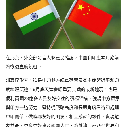
在北京，外交部發言人郭嘉昆確認，中國和印度本月底前
將恢復直航航班。
郭嘉昆形容，這是中印雙方認真落實國家主席習近平和印
度總理莫迪，8月底天津會晤重要共識的最新體現，也是
便利兩國28億多人民友好交往的積極舉措，強調中方願意
與印方一道努力，堅持從戰略高度和長遠角度看待和處理
中印關係，做睦鄰友好的朋友、相互成就的夥伴，實現龍
象共舞，更多更好惠及兩國人民，為維護亞洲乃至世界和