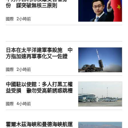
份 謀突破無核三原則
國際
2小時前
日本在太平洋建軍事設施 中
方指加速再軍事化又一佐證
國際
2小時前
中國駐以使館：多人打黑工權
益受損 籲勿受高薪誘惑跳槽
國際
4小時前
霍爾木茲海峽和曼德海峽航運