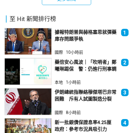
至 Hit 新聞排行榜
據報特朗普與赫格塞思就彈藥
1
庫存問題爭執
國際
10小時前
藥倍安心風波｜「吹哨者」鄭
2
曦琳踢保 警：仍進行刑事調
查
本地
1小時前
伊朗總統指聯絡穆傑塔巴非常
3
困難 斥有人試圖製造分裂
國際
8小時前
新一批銀債保證息率4.25厘
4
政府：參考市況具吸引力