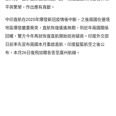
平與繁榮，作出應有貢獻。
中印直航在2020年爆發新冠疫情後中斷，之後兩國在邊境
地區爆發嚴重衝突，直航恢復遙遙無期，到近年兩國關係
回暖，雙方今年再就恢復直航開始技術磋商。印度外交部
日前率先宣布兩國本月重啟直航，印度靛藍航空之後公
布，本月26日復飛加爾各答至廣州航線。