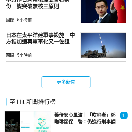
份 謀突破無核三原則
國際
5小時前
日本在太平洋建軍事設施 中
方指加速再軍事化又一佐證
國際
5小時前
更多新聞
至 Hit 新聞排行榜
藥倍安心風波｜「吹哨者」鄭
1
曦琳踢保 警：仍進行刑事調
查