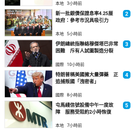
本地
3小時前
新一批銀債保證息率4.25厘
2
政府：參考市況具吸引力
本地
5小時前
伊朗總統指聯絡穆傑塔巴非常
3
困難 斥有人試圖製造分裂
國際
10小時前
特朗普稱美國擁大量彈藥 正
4
追捕叛國「洩密者」
國際
8小時前
屯馬綫信號設備中午一度故
5
障 服務受阻約2小時恢復
本地
7小時前