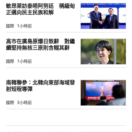
敏昂萊訪泰晤阿努廷 稱緬甸
正邁向民主民族和解
國際
1小時前
高市在廣島原爆日致辭 對繼
續堅持無核三原則含糊其辭
國際
1小時前
南韓聯參：北韓向東部海域發
射短程導彈
國際
3小時前