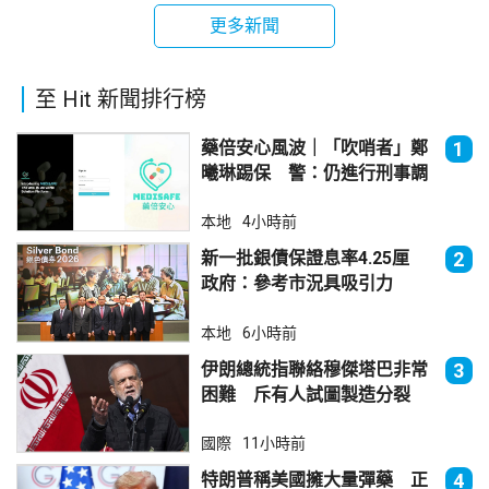
更多新聞
至 Hit 新聞排行榜
藥倍安心風波｜「吹哨者」鄭
1
曦琳踢保 警：仍進行刑事調
查
本地
4小時前
新一批銀債保證息率4.25厘
2
政府：參考市況具吸引力
本地
6小時前
伊朗總統指聯絡穆傑塔巴非常
3
困難 斥有人試圖製造分裂
國際
11小時前
特朗普稱美國擁大量彈藥 正
4