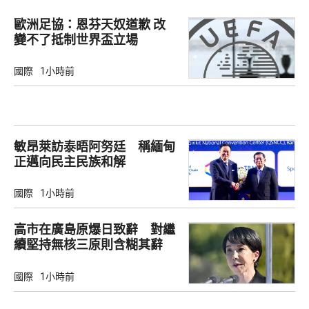
歐洲足協：恩芬天奴道歉 改
變不了抵制世界盃立場
國際
1小時前
敏昂萊訪泰晤阿努廷 稱緬甸
正邁向民主民族和解
國際
1小時前
高市在廣島原爆日致辭 對繼
續堅持無核三原則含糊其辭
國際
1小時前