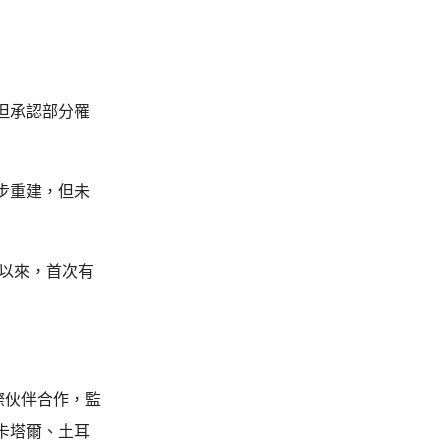
但承認部分罹
步重建，但未
年以來，首次有
際伙伴合作，監
卡塔爾、土耳