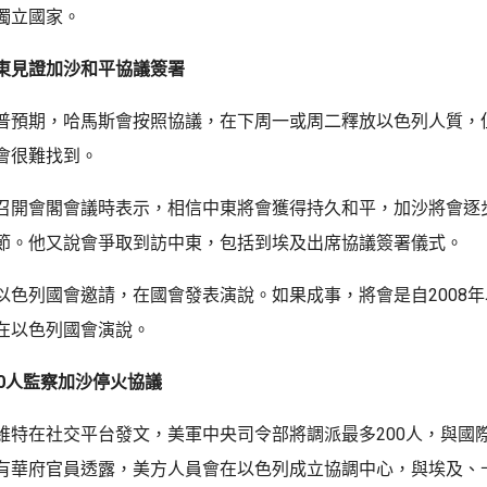
獨立國家。
東見證加沙和平協議簽署
普預期，哈馬斯會按照協議，在下周一或周二釋放以色列人質，
會很難找到。
召開會閣會議時表示，相信中東將會獲得持久和平，加沙將會逐
節。他又說會爭取到訪中東，包括到埃及出席協議簽署儀式。
以色列國會邀請，在國會發表演說。如果成事，將會是自2008
在以色列國會演說。
00人監察加沙停火協議
維特在社交平台發文，美軍中央司令部將調派最多200人，與國
有華府官員透露，美方人員會在以色列成立協調中心，與埃及、