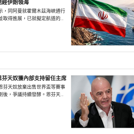
途經伊朗領海
案和提供的導彈總數。消息人士
示，同阿曼就霍爾木茲海峽通行
悉相關...
並取得進展，已就擬定航道的地
致，起草聯合聲明已進入終審階
某些第三方不作出阻撓。發言人
伊朗同阿曼達成的任何協議，並
戰略水道的安全，指導致海峽不
素仍然存在，包括美國對伊朗的
及其他針對伊朗及其利益的侵略
分會途經伊
恩芬天奴獲內部支持留任主席
伊朗副外長加里巴巴迪表示，...
恩芬天奴放棄出售世界盃等賽事
劃後，爭議持續發酵。恩芬天奴
摩洛哥
會議，與會的包括秘書長格拉夫
管理委員會成員，會後聲明重申
「全力支持」，提及出售賽事股
下錯誤，相關程序本應用不同的