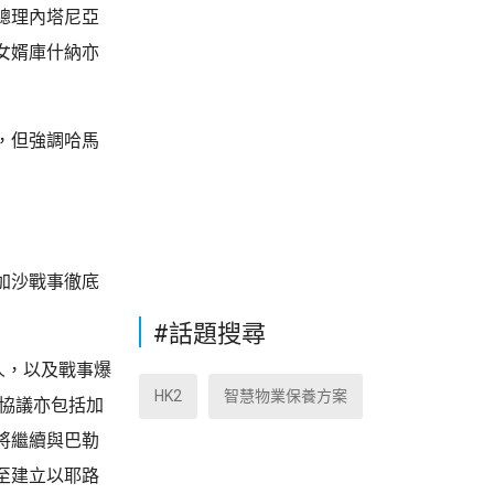
總理內塔尼亞
女婿庫什納亦
，但強調哈馬
加沙戰事徹底
#話題搜尋
人，以及戰事爆
HK2
智慧物業保養方案
，協議亦包括加
將繼續與巴勒
至建立以耶路