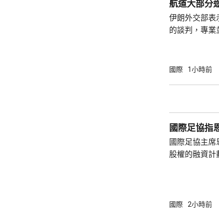
航道大部分
定具體部署方
伊朗外交部表
透露，華府已知
的談判，專業
理座標達成一
段，但前提是
巴加埃又指，
國際
1小時前
不能保證這條
安全的很多因
海上封鎖，以
性及威脅性行動。 霍峽新航道大部
國際足協指
朗領海 
國際足協主席
股權的融資計
面臨下台壓力。 國際足協領導層周三在
召開緊急危機
斯特倫和其他
對恩芬天奴的
國際
2小時前
權的計劃是犯