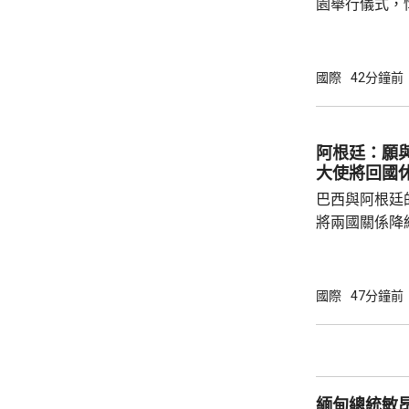
園舉行儀式，
相高市早苗致
歷原爆的國家
努力的使命，
國際
42分鐘前
則」。 廣島市市長松井一實就不點名批評有部
分大國傲慢無
用合法化，從
阿根廷：願
令二戰時廣島
大使將回國
深感憂慮並呼籲
巴西與阿根廷
將兩國關係降
指，當局願意
西政府的舉動
驅逐的阿根廷
國際
47分鐘前
根廷總統米萊
黨全國大會，
抗議巴西最高
總統博爾索納
緬甸總統敏
使，以抗議