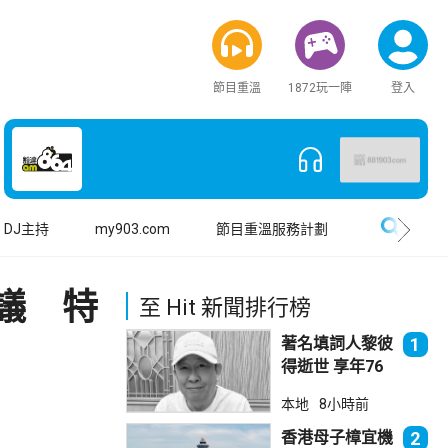
節目重溫
1872玩一陣
登入
搜尋
DJ主持
my903.com
節目重溫服務計劃
議 特
至 Hit 新聞排行榜
著名填詞人黎彼
1
得逝世 享年76
歲
本地
8小時前
香港母子樟宜機
2