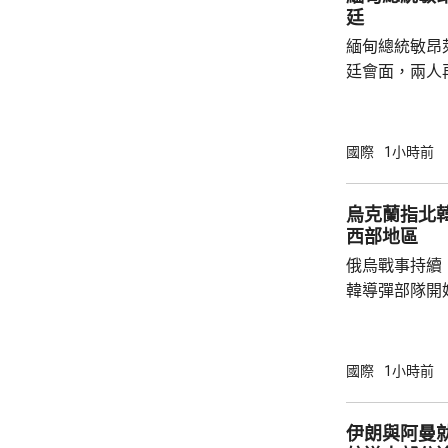
廷
緬甸總統敏昂
廷會面，兩人
將是敏昂萊繼
出訪的第四個國家。 自從緬甸軍
發動政變推翻
國際
1小時前
加東盟會議。
來，一直尋求
烏克蘭指北
日前重申，泰
西部地區
新接觸政策，
俄烏戰事持續
促緬方遵守東盟
韓導彈部隊開
配備最多12
打擊烏克蘭。 路透社引述烏克蘭情報總局報
道，俄軍計劃
國際
1小時前
模約90人、隸
隊，平壤已向俄
伊朗與阿曼
24飛彈，俄