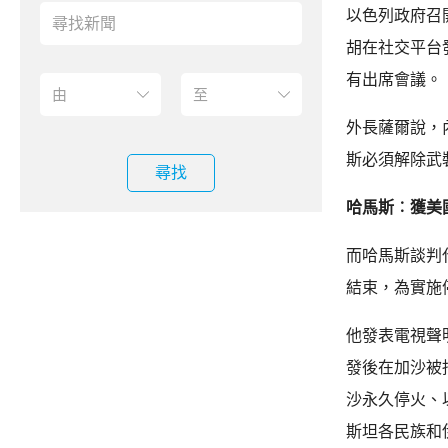
以色列政府召
胡在社交平台
有出席會議。
外長薩爾說，
斯必須解除武
尋找
哈馬斯︰獲美
而哈馬斯談判
結束，為實施
他發表電視聲
發後在加沙被
沙永久停火、
斯坦各民族和