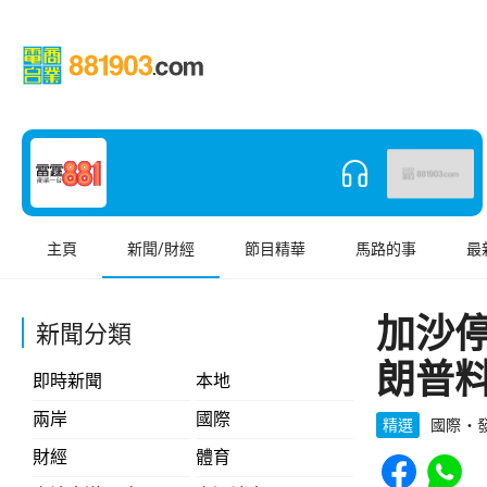
主頁
新聞/財經
節目精華
馬路的事
最
加沙
新聞分類
朗普
即時新聞
本地
兩岸
國際
精選
國際
發
Share to Face
Share t
財經
體育