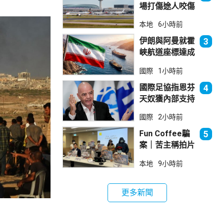
場打傷途人咬傷
警員 被新加坡
本地
6小時前
法院判囚
伊朗與阿曼就霍
3
峽航道座標達成
一致 新航道大
國際
1小時前
部分途經伊朗領
海
國際足協指恩芬
4
天奴獲內部支持
留任主席
國際
2小時前
Fun Coffee騙
5
案｜苦主稱拍片
後遭遊說投資
本地
9小時前
立法會議員倡加
強保障
更多新聞