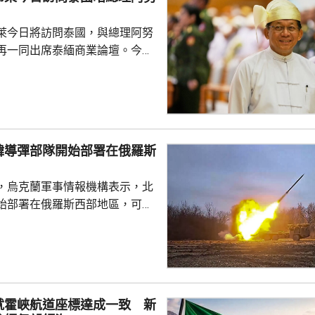
萊今日將訪問泰國，與總理阿努
再一同出席泰緬商業論壇。今次
訪問中國、印度及老撾後，近月
方在2021年
民選政府後，緬甸一直被禁止參
分析指敏昂萊自4月出任總統以
國際認可。不過泰國總理阿努廷
韓導彈部隊開始部署在俄羅斯
國對緬甸採取審慎及校準式的重
除了保持兩國的溝通渠道，亦敦
，烏克蘭軍事情報機構表示，北
主導的和平倡議，這點...
始部署在俄羅斯西部地區，可能
0枚彈道導彈和6套發射裝置，用作
在西部沃羅涅日州，部署一支規
屬於北韓人民軍112飛彈旅的部
羅斯提供了40枚KN-23和KN-
就霍峽航道座標達成一致 新
朝雙方下月將召開高級別會談，確