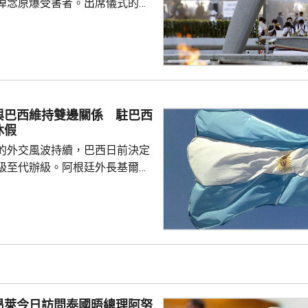
悼念原爆受害者。出席儀式的首
辭時指，日本作為世界上唯一經
，肩負為實現無核武世界而不懈
強調將繼續堅持「無核三原
禮，無視國際法，企圖令核武使
根本上動搖世界和平穩定，可能
與巴西維持雙邊關係 駐巴西
及長崎經歷原爆的慘劇重演。他
休假
各國採取行動，徹底廢除核...
的外交風波持續，巴西日前決定
級至代辦級。阿根廷外長基爾諾
與巴西維持雙邊關係，不會對巴
作出任何外交回應，又指被巴西
大使雷蒙迪近日將回國休假。 阿
上月底到聖保羅，出席巴西自由
其間猛烈批評巴西總統盧拉，並
法院阻止他探望正服刑的巴西前
羅。巴西翌日召回駐阿根廷大
昂萊今日訪問泰國晤總理阿努
米萊言行。