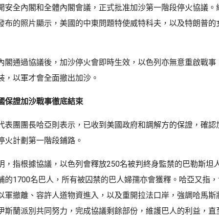
開安全內閣和全體內閣會議，正式批准加沙第一階段停火協議。
發布的照片顯示，美國的中東問題特使威特科夫，以及特朗普的
內閣通過協議後，加沙停火會即時生效，以色列亦無意重啟戰事
裝，以軍才會全面撤出加沙。
國保證加沙戰事徹底結束
代表團團長哈亞則表示，已收到美國政府和調解方的保證，確認
停火計劃第一階段鋪路。
明，指根據協議，以色列會釋放250名被判終身監禁的巴勒斯坦
捕的1700名巴人，所有被囚禁的巴人婦孺亦會獲釋。哈亞又指
以軍撤離、容許人道物資進入，以及重開拉法口岸，強調哈馬斯
伊斯蘭派別共同努力，完成協議剩餘部份，維護巴人的利益，直