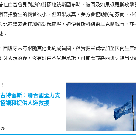
普在白宮會見到訪的芬蘭總統斯圖布時，被問及如果俄羅斯攻擊
朗普指發生的機會很小，但如果成真，美方會協助防衛芬蘭，並
與北約盟友合作加強對俄施壓，迫使莫斯科結束烏克蘭戰事，亦
裁。
，西班牙未有跟隨其他北約成員國，落實把軍費增加至國內生產總值(
班牙表現落後，沒有理由不兌現承諾，可能應該將西班牙踢出北
：
古特雷斯︰聯合國全力支
協議和提供人道救援
025