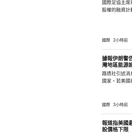
國際足協主席
股權的融資計
面臨下台壓力。 國際足協領導層周三在
召開緊急危機
斯特倫和其他
對恩芬天奴的
國際
2小時前
權的計劃是犯
方式處理，已
據報伊朗警
協會道歉，並
灣地區能源
歐洲聯賽聯盟促
路透社引述消
國家，若美國
整個波斯灣地
復。報道指，
擊伊朗的能源
國際
3小時前
集的高層外交
告。 報道又指，伊朗外長阿拉格齊已與沙特阿
報道指美國
拉伯、土耳其
設價格下限