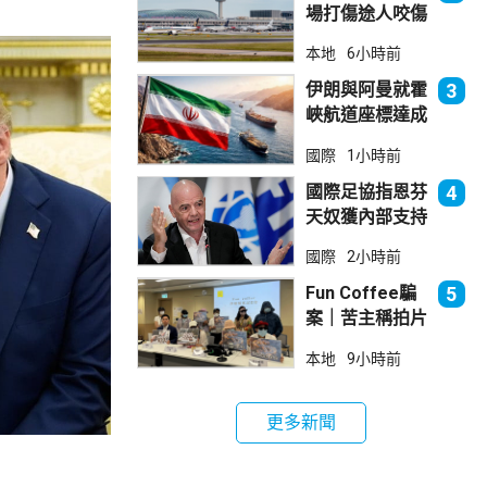
場打傷途人咬傷
警員 被新加坡
本地
6小時前
法院判囚
伊朗與阿曼就霍
3
峽航道座標達成
一致 新航道大
國際
1小時前
部分途經伊朗領
海
國際足協指恩芬
4
天奴獲內部支持
留任主席
國際
2小時前
Fun Coffee騙
5
案｜苦主稱拍片
後遭遊說投資
本地
9小時前
立法會議員倡加
強保障
更多新聞