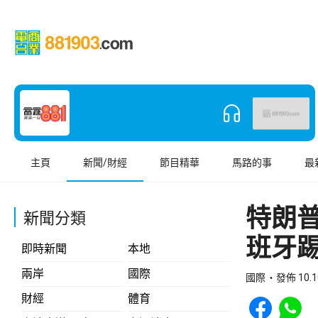
主頁
新聞/財經
節目精華
馬路的事
最
特朗
新聞分類
班牙
即時新聞
本地
兩岸
國際
國際
發佈 10.1
Share to Face
Share t
財經
體育