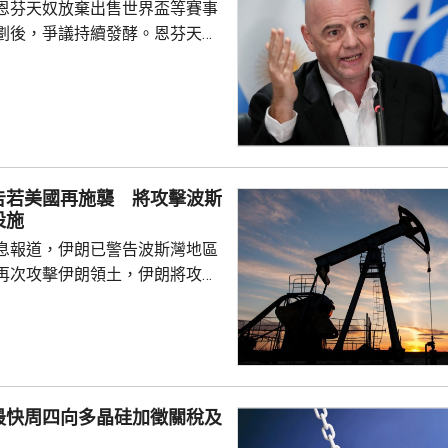
恩芬天奴放棄出售世界盃等賽事
劃後，爭議持續發酵。恩芬天奴
摩洛哥
會議，與會的包括秘書長格拉夫
管理委員會成員，會後聲明重申
「全力支持」，提及出售賽事股
下錯誤，相關程序本應用不同的
致函國際足協理事會和各個成員
告若美國再施襲 將攻擊波斯
承諾會確保類似事件不再發生。
設施
國際足協進行管治改...
息報道，伊朗已警告波斯灣地區
再次攻擊伊朗領土，伊朗將攻擊
區的重要能源基礎設施，作為報
美國總統特朗普上星期二威脅攻
網絡與基礎設施後，伊朗透過密
接觸，向波斯灣國家傳達有關警
最快周四向多晶硅加徵關稅及
、卡塔爾外長，以及巴基斯坦陸