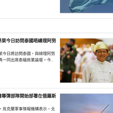
作出任何外交回應，又指被巴西
大使雷蒙迪近日將回國休假。 阿
上月底到聖保羅，出席巴西自由
其間猛烈批評巴西總統盧拉，並
法院阻止他探望正服刑的巴西前
羅。巴西翌日召回駐阿根廷大
昂萊今日訪問泰國晤總理阿努
米萊言行。
萊今日將訪問泰國，與總理阿努
再一同出席泰緬商業論壇。今次
訪問中國、印度及老撾後，近月
方在2021年
民選政府後，緬甸一直被禁止參
分析指敏昂萊自4月出任總統以
國際認可。不過泰國總理阿努廷
韓導彈部隊開始部署在俄羅斯
國對緬甸採取審慎及校準式的重
除了保持兩國的溝通渠道，亦敦
，烏克蘭軍事情報機構表示，北
主導的和平倡議，這點...