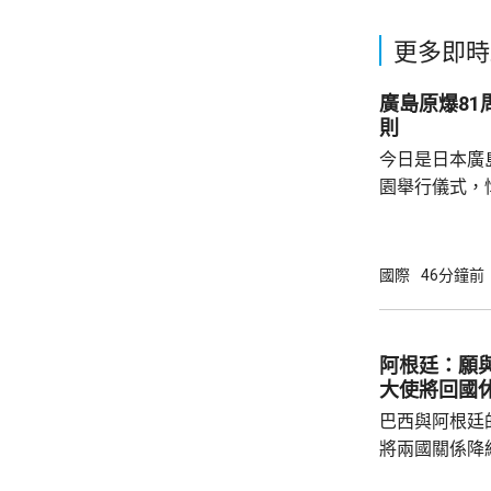
更多即時
廣島原爆8
則
今日是日本廣
園舉行儀式，
相高市早苗致
歷原爆的國家
努力的使命，
國際
46分鐘前
則」。 廣島市市長松井一實就不點名批評有部
分大國傲慢無
用合法化，從
阿根廷：願
令二戰時廣島
大使將回國
深感憂慮並呼籲
巴西與阿根廷
將兩國關係降
指，當局願意