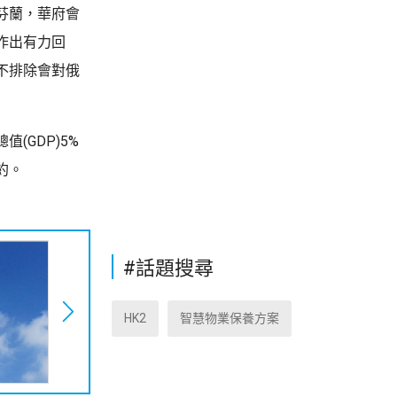
芬蘭，華府會
作出有力回
不排除會對俄
GDP)5%
約。
#話題搜尋
HK2
智慧物業保養方案