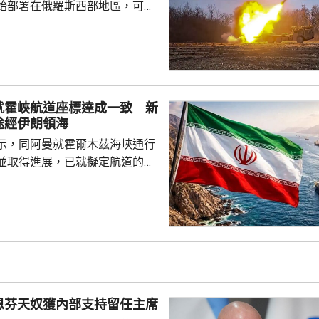
始部署在俄羅斯西部地區，可能
0枚彈道導彈和6套發射裝置，用作
在西部沃羅涅日州，部署一支規
屬於北韓人民軍112飛彈旅的部
羅斯提供了40枚KN-23和KN-
就霍峽航道座標達成一致 新
朝雙方下月將召開高級別會談，確
途經伊朗領海
案和提供的導彈總數。消息人士
示，同阿曼就霍爾木茲海峽通行
悉相關...
並取得進展，已就擬定航道的地
致，起草聯合聲明已進入終審階
某些第三方不作出阻撓。發言人
伊朗同阿曼達成的任何協議，並
戰略水道的安全，指導致海峽不
素仍然存在，包括美國對伊朗的
及其他針對伊朗及其利益的侵略
分會途經伊
恩芬天奴獲內部支持留任主席
伊朗副外長加里巴巴迪表示，...