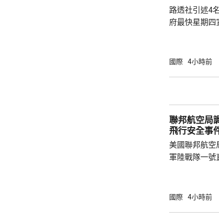
軍參謀長交談
路透社引述4
灣盟友，運用他
府最快星期四
15%關稅，
以及太陽能板等設
太陽能板和半
國際
4小時前
相信是針對中
美國商務部與
聯邦航空局
飛行安全事
美國聯邦航空
軍陸戰隊一號
行調查。 美國傳媒報道，特朗普周二乘坐直升
機離開白宮，
空軍一號專機
國際
4小時前
定，他的直升
華盛頓國家機