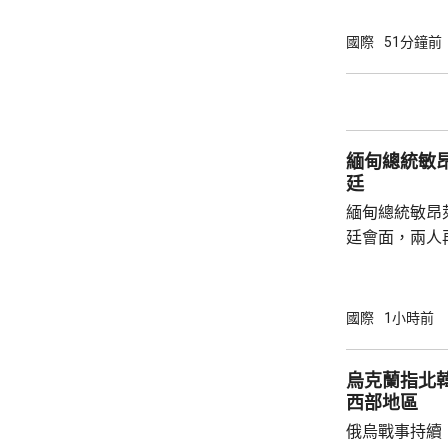
西政府的舉動
驅逐的阿根廷
國際
51分鐘前
根廷總統米萊
黨全國大會，
抗議巴西最高
總統博爾索納
緬甸總統敏
使，以抗議
廷
緬甸總統敏昂
廷會面，兩人
將是敏昂萊繼
出訪的第四個國家。 自從緬甸軍
發動政變推翻
國際
1小時前
加東盟會議。
來，一直尋求
烏克蘭指北
日前重申，泰
西部地區
新接觸政策，
俄烏戰事持續
促緬方遵守東盟