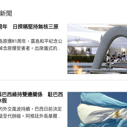
新聞
1周年 日揆稱堅持無核三原
島原爆81周年，廣島和平紀念公
悼念原爆受害者。出席儀式的首
辭時指，日本作為世界上唯一經
，肩負為實現無核武世界而不懈
強調將繼續堅持「無核三原
禮，無視國際法，企圖令核武使
根本上動搖世界和平穩定，可能
與巴西維持雙邊關係 駐巴西
及長崎經歷原爆的慘劇重演。他
休假
各國採取行動，徹底廢除核...
的外交風波持續，巴西日前決定
級至代辦級。阿根廷外長基爾諾
與巴西維持雙邊關係，不會對巴