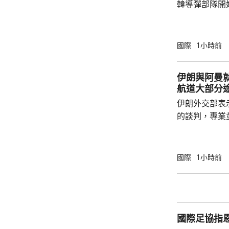
韓導彈部隊開
配備最多12
打擊烏克蘭。 路透社引述烏克蘭情報總局報
道，俄軍計劃
國際
1小時前
模約90人、隸
隊，平壤已向俄
伊朗與阿曼
24飛彈，俄
航道大部分
定具體部署方
伊朗外交部表
透露，華府已知
的談判，專業
理座標達成一
段，但前提是
巴加埃又指，
國際
1小時前
不能保證這條
安全的很多因
海上封鎖，以
性及威脅性行動。 霍峽新航道大部
國際足協指
朗領海 