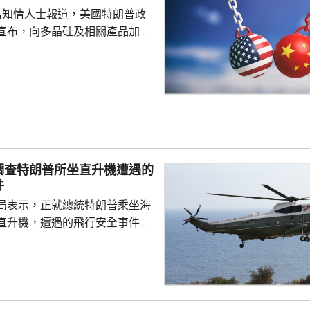
。據報阿拉格齊呼籲美國的波斯
名知情人士報道，美國特朗普政
們對特朗普的影響力，勸...
宣布，向多晶硅及相關產品加徵
並對多晶硅、晶圓、電池及組件，
定最低進口價格。 多晶硅是
導體的關鍵原材料，華府的行動
國，以保護美國的多晶硅業界。
白宮都未對報道置評。
調查特朗普所坐直升機遭遇的
件
局表示，正就總統特朗普乘坐海
直升機，遭遇的飛行安全事件進
前往安德魯斯聯合基地，再轉乘
前往洛杉磯。根據飛行安全規
機起飛前，距離白宮不遠的列根
場，空管人員應禁止其他飛機在