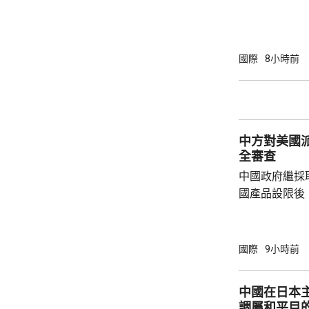
發射短程彈道
共享北韓彈道
次是北韓時隔
年以來的第1
國際
8小時前
區級的「乙支
為，北韓今次
展示軍事威懾
中方對美國
全審查
中國政府繼採
國產品設限後
告，對美國網絡安
Network
公告指，為保
國際
9小時前
行，防範網絡
依據《國家安
中國在日本
拓產品實施網絡安全審
調屬和平目