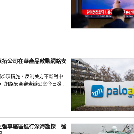
導彈，加強監視警戒，並與美日
導彈的信息，保持戒備態勢。 今
42日再度發射彈道導彈，也是今
0次。美國與南韓今個月將舉行戰
自由護盾」聯合軍演，分析認
試射導彈是向美韓表達不滿，並
。
派拓公司在華產品啟動網絡安
取5項措施，反制美方不斷對中
， 網絡安全審查辦公室今日發公
全公司、派拓（Palo Alto
s）在華銷售產品啟動網絡安全審查。
障關鍵信息基礎設施安全穩定運
安全風險隱患，維護國家安全，
全法》及《網絡安全法》，對派
主張專屬區進行深海勘探 強
查。 商務部昨日宣布對
的