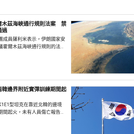
域。當局呼籲居民和遊客避免被
可能留在室內及多喝水。
爾木茲海峽通行規則法案 禁
通過
團成員薩利米表示，伊朗國家安
議霍爾木茲海峽通行規則的法案
括禁止美國、以色列及其他敵對
過海峽；與以色列有關的軍用和
通過有關區域；參與針對「抵抗
船隻或貨物亦被禁止通行。方案
朗造成損失的國家和個人，在完
兩韓邊界附近實彈訓練期間起
獲得通過霍爾木茲海峽和波斯灣
K1E1型坦克在靠近北韓的邊境
值20%的罰款。伊朗政...
期間起火，未有人員傷亡報告。
抱川市、距離兩韓邊界25公里一
，出事坦克來自第五軍團第五裝