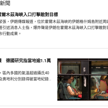
新聞
霍爾木茲海峽入口打擊敵對目標
緊張，伊朗傳媒報道，位於霍爾木茲海峽的伊朗格什姆島附近周
道引述消息人士指，爆炸聲是伊朗在霍爾木茲海峽入口打擊敵對
布行動成果。
 德國研究指當地逾1.1萬
，區內多國的氣溫超過攝氏40
及奧地利分別錄得破當地紀錄的
1.2度。德國有研究報告指，截至上
今年已有超過1.1萬人高溫致
16年以來當地的相關死亡人數紀
全國所有主要城市列為最高級別