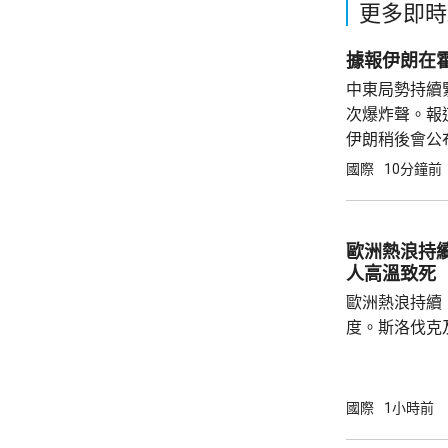
更多即時
據報伊朗在
中東局勢持續
次爆炸聲。報
伊朗稍後會公
國際
10分鐘前
歐洲熱浪持續
人高溫致死
歐洲熱浪持續
度。斯洛伐克
42.2度及4
月26日，德國
死，打破20
國際
1小時前
錄。義大利將