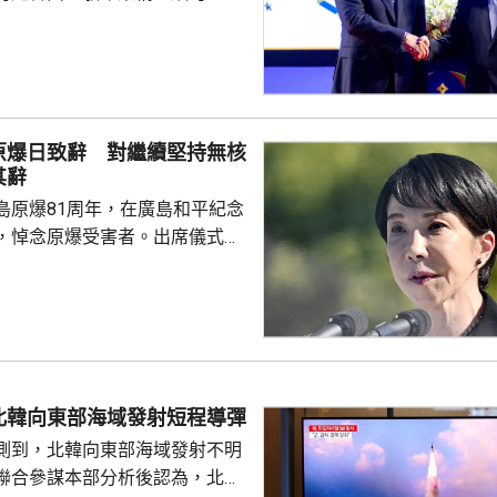
新政府正致力恢復穩定與和平、
；外交方面，將與鄰國干固友好
與東盟建立更良好關係。阿努廷
當選總統，又指支持緬甸參與東
又見證簽署多項諒解備忘錄，涵
原爆日致辭 對繼續堅持無核
問題、流經兩國河流的水質管
其辭
等。 今次是敏昂萊繼訪
島原爆81周年，在廣島和平紀念
老撾後，近月出訪的第四個...
，悼念原爆受害者。出席儀式的
致辭時指，日本堅持「無核三原
界上唯一遭受核爆的國家，肩負
世界而繼續不懈努力的使命。 不
分析，高市致辭中有關「無核三
含糊其辭，雖然提到日本現在堅
，但並未明確表示日本將繼續堅
北韓向東部海域發射短程導彈
 高市在儀式結束後的記者會亦拒
測到，北韓向東部海域發射不明
三文件」時是否堅持...
聯合參謀本部分析後認為，北韓