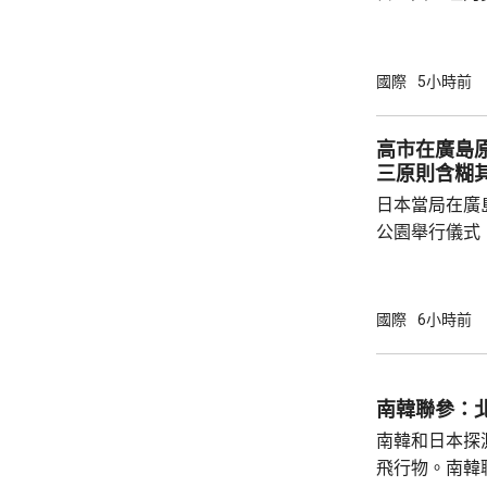
新邁向民主，
達成民族和解
關係，並尋求
國際
5小時前
就祝賀敏昂萊
盟事務。兩人
高市在廣島
蓋緬甸籍勞工
三原則含糊
理，以及太空觀測技術
日本當局在廣
問中國、印度和
公園舉行儀式
首相高市早苗
則」，作為世
為實現無核武
國際
6小時前
過，日本傳媒
原則」的表態
持無核三原則
南韓聯參：
持有關原則。
南韓和日本探
絕就修訂「安保
飛行物。南韓