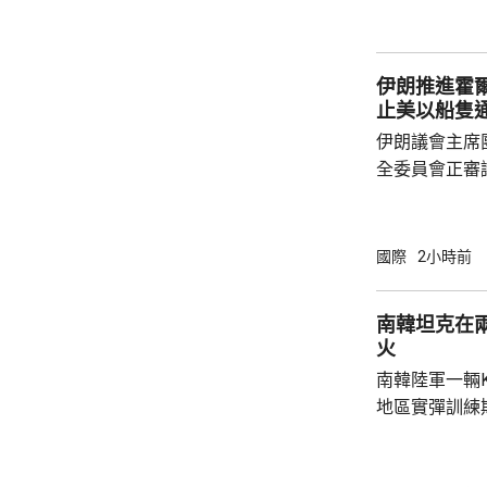
的高溫預警區
陽光直射，盡
伊朗推進霍
止美以船隻
伊朗議會主席
全委員會正審
初稿，內容包
國家的船隻通
民用貨物不得
國際
2小時前
陣線」行動的
又規定，對伊
南韓坦克在
成賠償前無法
火
的許可。 根據方案，違反相關規定者，將被處
南韓陸軍一輛
以最高達貨物價
地區實彈訓練
事發在京畿道
處射擊訓練場