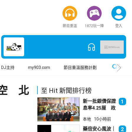
節目重溫
1872玩一陣
登入
搜尋
DJ主持
my903.com
節目重溫服務計劃
空 北
至 Hit 新聞排行榜
新一批銀債保證
1
息率4.25厘 政
府：參考市況具
本地
10小時前
吸引力
藥倍安心風波｜
2