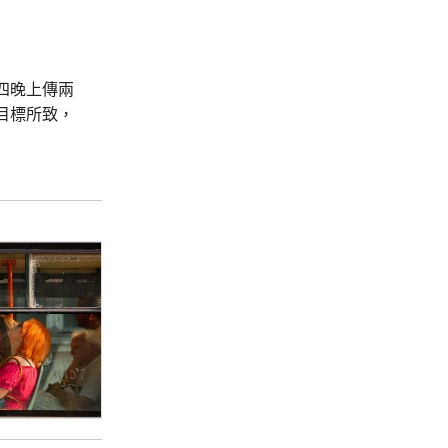
四晚上傳兩
目標所致，