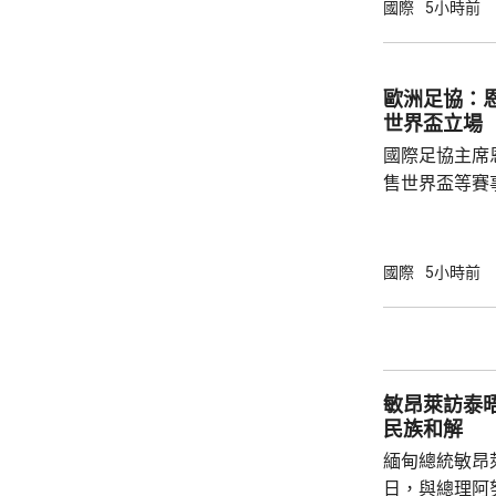
甲旅，上午完
國際
5小時前
起火，火勢由
火海。報道指
人員，要求停
歐洲足協：
部門正調查起
世界盃立場
國際足協主席
售世界盃等賽
下台壓力。國
特召開緊急危
歉；國際足協
國際
5小時前
天奴，但承認
誤，已致函理
諾會確保類似事件不再
恩芬天奴作出
敏昂萊訪泰
等國際足協相關
民族和解
緬甸總統敏昂
日，與總理阿