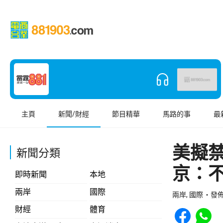
主頁
新聞/財經
節目精華
馬路的事
最
美擬
新聞分類
京：
即時新聞
本地
兩岸
國際
兩岸, 國際
發佈 
Share to Face
Share t
財經
體育