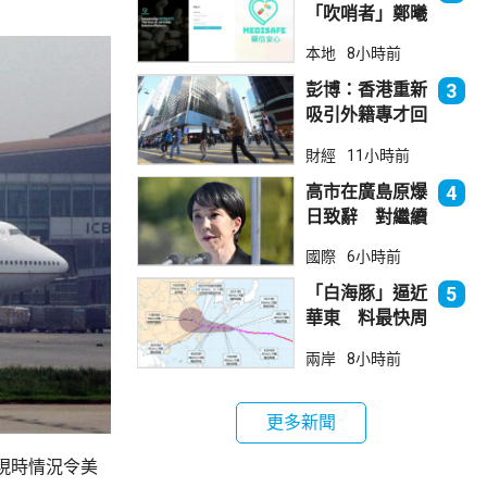
「吹哨者」鄭曦
琳踢保 警：仍
本地
8小時前
進行刑事調查
彭博：香港重新
3
吸引外籍專才回
流
財經
11小時前
高市在廣島原爆
4
日致辭 對繼續
堅持無核三原則
國際
6小時前
含糊其辭
「白海豚」逼近
5
華東 料最快周
日登陸浙閩
兩岸
8小時前
更多新聞
現時情況令美