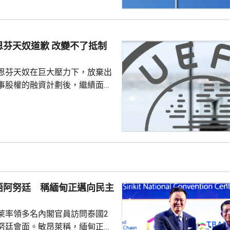
成射擊訓練、前往集結地點途中
動力艙開始蔓延，全車其後陷入
，其他坦克發現後隨即通知車組
車並安全疏散，南韓軍方和消防
恩芬天奴道歉 改變不了抵制
火原因。
恩芬天奴在巨大壓力下，放棄出
事股權的融資計劃後，繼績面臨
際足協領導層在摩洛哥首都拉巴
機會議，恩芬天奴承認錯誤及道
會後發聲明，重申全力支持恩芬
出售賽事股權的計劃是犯下錯
事會和211個成員協會道歉，承
發生。 歐洲足協表示，
道歉，改變不了他們抵制世界盃
晤阿努廷 稱緬甸正邁向民主
賽事的立場，他們對恩芬...
萊率領多名內閣官員訪問泰國2
努廷會面。敏昂萊稱，緬甸正重