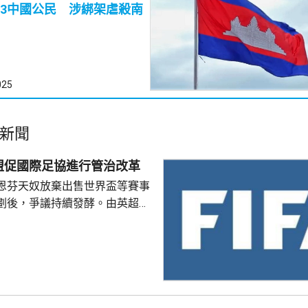
3中國公民 涉綁架虐殺南
025
新聞
盟促國際足協進行管治改革
恩芬天奴放棄出售世界盃等賽事
劃後，爭議持續發酵。由英超、
頂級聯賽組成的歐洲足球聯賽聯
籲國際足協進行管治改革，以確
關方，在未來足球運動的決策時
聯盟批評恩芬天奴的計劃危險，
國際足協的管治、內部文化及決