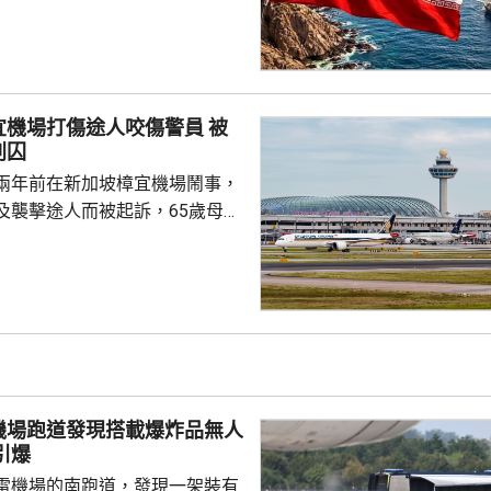
某些第三方不作出阻撓。發言人
伊朗同阿曼達成的任何協議，並
戰略水道的安全，指導致海峽不
素仍然存在，包括美國對伊朗的
機場打傷途人咬傷警員 被
及其他針對伊朗及其利益的侵略
判囚
高層消息人
兩年前在新加坡樟宜機場鬧事，
露，伊朗同阿曼的協議，...
及襲擊途人而被起訴，65歲母親
阻礙公務員執行公務罪，42歲兒
傷人，法院上周三裁定兩人罪
刑，母親被判入獄6個月，兒子
姓陳的母子當日在機場第三客運
以為被人嘲笑，突然情緒失控踢
一名69歲男子上前慰問，但被要
機場跑道發現搭載爆炸品無人
間不斷挑釁對方...
場引爆
雷機場的南跑道，發現一架裝有