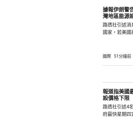
盃決賽周參賽
據報伊朗警
絕不容許國際足
灣地區能源
路透社引述消
國家，若美國
整個波斯灣地
復。報道指，
擊伊朗的能源
國際
51分鐘前
集的高層外交
告。 報道又指，伊朗外長阿拉格齊已與沙特阿
拉伯、土耳其
軍參謀長交談
報道指美國
灣盟友，運用他
設價格下限
路透社引述4
府最快星期四
15%關稅，
以及太陽能板等設