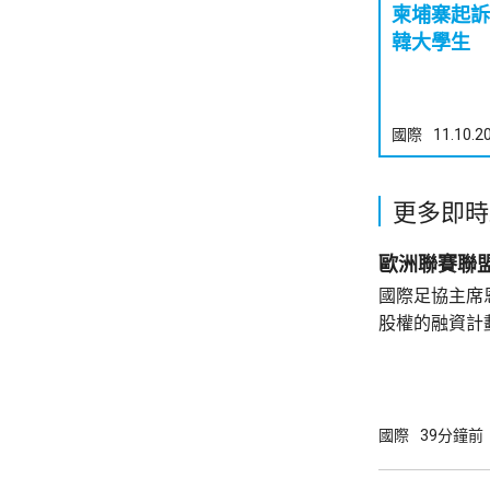
柬埔寨起訴
韓大學生
國際
11.10.2
更多即時
歐洲聯賽聯
國際足協主席
股權的融資計
西甲及意甲等
盟發聲明，呼
保所有利益攸
擁有發言權。
國際
39分鐘前
令人嚴重質疑
策機制。 聲明又批評國際足協有意將未來世界