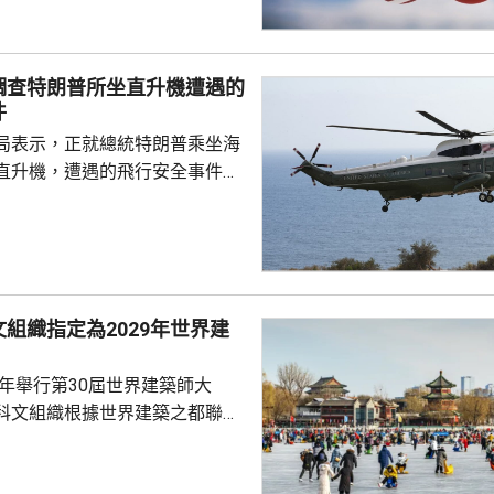
導體的關鍵原材料，華府的行動
國，以保護美國的多晶硅業界。
白宮都未對報道置評。
調查特朗普所坐直升機遭遇的
件
局表示，正就總統特朗普乘坐海
直升機，遭遇的飛行安全事件進
前往安德魯斯聯合基地，再轉乘
前往洛杉磯。根據飛行安全規
機起飛前，距離白宮不遠的列根
場，空管人員應禁止其他飛機在
組織指定為2029年世界建
當時有一架客機幾乎同特朗普的
飛。而聯邦航空局規定，飛機之
9年舉行第30屆世界建築師大
英里的水平距離以及50...
科文組織根據世界建築之都聯合
指定北京為2029年「世界建築之