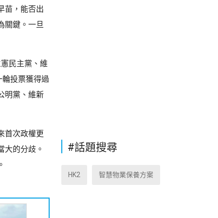
早苗，能否出
為關鍵。一旦
立憲民主黨、維
一輪投票獲得過
公明黨、維新
來首次政權更
#話題搜尋
當大的分歧。
。
HK2
智慧物業保養方案