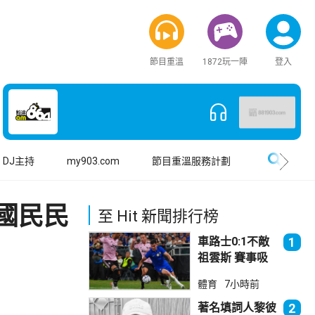
節目重溫
1872玩一陣
登入
搜尋
DJ主持
my903.com
節目重溫服務計劃
國民民
至 Hit 新聞排行榜
車路士0:1不敵
1
祖雲斯 賽事吸
引逾4.8萬球迷
體育
7小時前
入場
著名填詞人黎彼
2