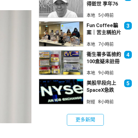
得逝世 享年76
歲
本地
5小時前
Fun Coffee騙
3
案｜苦主稱拍片
後遭遊說投資
本地
7小時前
立法會議員倡加
強保障
衞生署多區檢約
4
100盒疑未註冊
日本止痛藥 警
本地
9小時前
拘38歲男子
美股早段向上
5
SpaceX急跌
10%
財經
8小時前
更多新聞