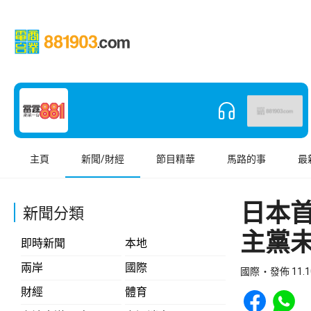
主頁
新聞/財經
節目精華
馬路的事
最
日本
新聞分類
主黨
即時新聞
本地
兩岸
國際
國際
發佈 11.1
Share to Face
Share t
財經
體育