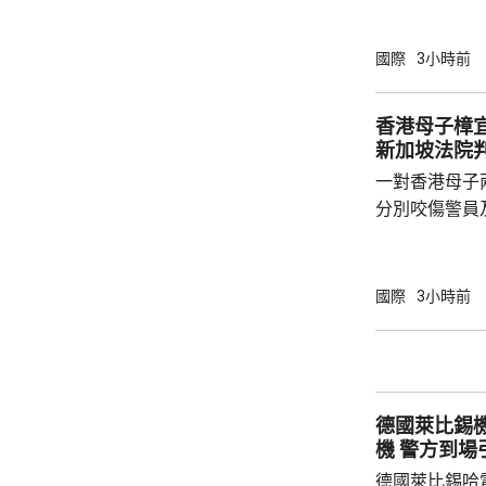
段，但前提是
巴加埃又指，
國際
3小時前
不能保證這條
安全的很多因
香港母子樟宜
海上封鎖，以
新加坡法院
性及威脅性行動。 路透社引述伊朗
一對香港母子
士及地區官員透
分別咬傷警員
被控蓄意傷人
子就被控蓄意
成，到周一判
國際
3小時前
判監10日。 案發在前年6月30日，法庭文件顯
示，這對同樣
大樓，兒子誤
向母親，期間
德國萊比錫
求行開，兒子期
機 警方到
德國萊比錫哈