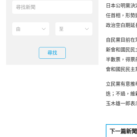
日本公明黨決
任首相，形勢
政治空白期延
自民黨目前在
新會和國民民
尋找
半數票，得票
會和國民民主
立民黨有意推
迭；不過，維
玉木雄一郎表
下一篇新聞