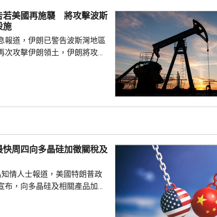
球隊，進一步擴充至64隊，強調
告若美國再施襲 將攻擊波斯
協繼續單方面做出破壞...
設施
息報道，伊朗已警告波斯灣地區
再次攻擊伊朗領土，伊朗將攻擊
區的重要能源基礎設施，作為報
美國總統特朗普上星期二威脅攻
網絡與基礎設施後，伊朗透過密
接觸，向波斯灣國家傳達有關警
、卡塔爾外長，以及巴基斯坦陸
。據報阿拉格齊呼籲美國的波斯
最快周四向多晶硅加徵關稅及
們對特朗普的影響力，勸...
名知情人士報道，美國特朗普政
宣布，向多晶硅及相關產品加徵
並對多晶硅、晶圓、電池及組件，
定最低進口價格。 多晶硅是