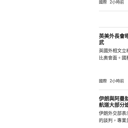
遺產，與面向
國際
2小時前
藉兩者有機結
京卓爾不群的
向未來的發展
話，深入探討
英美外長會晤 同意要確保伊朗無法
後代守護人類共
武
英國外相文立
比奧會面。國
在自身安全發
確保霍爾木茲
法研發或獲得核武。 今次是文
國際
2小時前
上月在菲律賓
兩人第二次會
伊朗與阿曼就
立彬，此行亦
航道大部分
伊朗外交部表
的談判，專業
理座標達成一