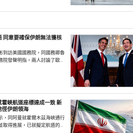
未來的城市可持續發展願景，憑
合的傑出能力而獲此稱號。而北
建築遺產、蓬勃的城市轉型、面
願景，必將激發新一輪國際對
建築在提升人民生活質素，以及
獲核
同遺產方面所發揮的...
彬到訪美國國務院，同國務卿魯
務院發聲明指，兩人討論了歐洲
揮更大作用的重要性，並同意要
海峽安全通行，以及伊朗永遠無
立杉同魯比奧繼
出席東盟會議期間短暫會晤後，
面。兼任世界銀行英國理事的文
霍峽航道座標達成一致 新
會同世銀行長彭安杰會晤。
途徑伊朗領海
示，同阿曼就霍爾木茲海峽通行
並取得進展，已就擬定航道的地
致，起草聯合聲明已進入終審階