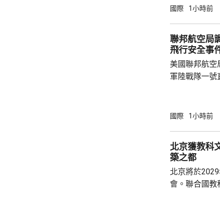
太陽能板和半
國際
1小時前
相信是針對中
美國商務部與
聯邦航空局
飛行安全事
美國聯邦航空
軍陸戰隊一號
行調查。 美國傳媒報道，特朗普周二乘坐直升
機離開白宮，
空軍一號專機
國際
1小時前
定，他的直升
華盛頓國家機
北京獲教科文
附近飛行，但
築之都
直升機同時起
北京將於202
間必須保持1.5
會。聯合國教
委員會推薦，
都」。 教科文組織表示，北京擁有豐富的建築