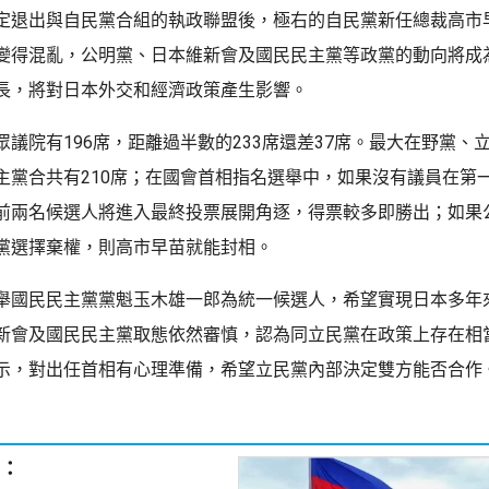
定退出與自民黨合組的執政聯盟後，極右的自民黨新任總裁高市
變得混亂，公明黨、日本維新會及國民民主黨等政黨的動向將成
長，將對日本外交和經濟政策產生影響。
眾議院有196席，距離過半數的233席還差37席。最大在野黨、
主黨合共有210席；在國會首相指名選舉中，如果沒有議員在第
前兩名候選人將進入最終投票展開角逐，得票較多即勝出；如果
黨選擇棄權，則高市早苗就能封相。
舉國民民主黨黨魁玉木雄一郎為統一候選人，希望實現日本多年
新會及國民民主黨取態依然審慎，認為同立民黨在政策上存在相
示，對出任首相有心理準備，希望立民黨內部決定雙方能否合作
：