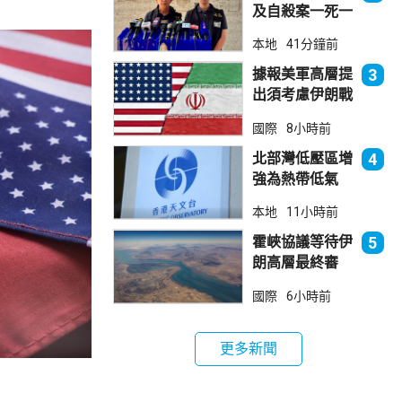
及自殺案一死一
傷
本地
41分鐘前
據報美軍高層提
3
出須考慮伊朗戰
事退出方案
國際
8小時前
北部灣低壓區增
4
強為熱帶低氣
壓 天文台指對
本地
11小時前
本港直接威脅不
大
霍峽協議等待伊
5
朗高層最終審
批 華府料重開
國際
6小時前
航道後解除封鎖
更多新聞