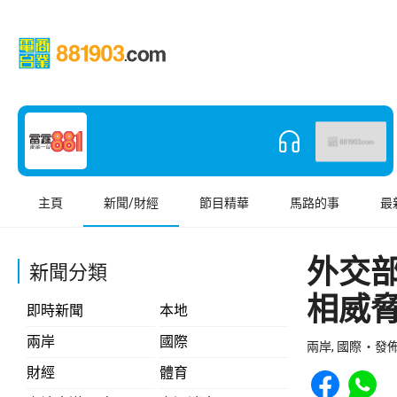
主頁
新聞/財經
節目精華
馬路的事
最
外交
新聞分類
相威
即時新聞
本地
兩岸
國際
兩岸, 國際
發佈 
Share to Face
Share t
財經
體育