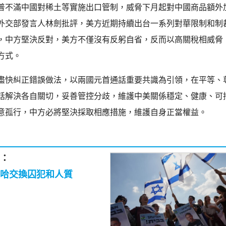
普不滿中國對稀土等實施出口管制，威脅下月起對中國商品額外加
外交部發言人林劍批評，美方近期持續出台一系列對華限制和制
，中方堅決反對，美方不僅沒有反躬自省，反而以高關稅相威脅
方式。
盡快糾正錯誤做法，以兩國元首通話重要共識為引領，在平等、
話解決各自關切，妥善管控分歧，維護中美關係穩定、健康、可
意孤行，中方必將堅決採取相應措施，維護自身正當權益。
：
哈交換囚犯和人質