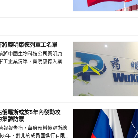
、禮貌待人，展現中國公民良好
當地民眾，珍惜和自覺維護「中
又指，參與活動的
好準備，了解活動規則，包括入
帶物品等要求，如發生糾紛或合
府將藥明康德列軍工名單
，應保持冷靜，依法理性維...
前將中國生物科技公司藥明康
軍工企業清單，藥明康德入稟法
決定。美國聯邦地區法院星期五
欠缺證據，證明有關決定的合理
止執行決定。藥明康德對法院裁
認為此舉減輕公司被列入名單所
響，相信在客觀公平的司法審訊
 美國國防部6月將阿
估俄羅斯或於5年內發動攻
及比亞迪等中國企業，列為支援
約集體防禦
，多間被列入名單的公司事...
情報報告指，華府預料俄羅斯總
來5年，對北約成員國進行有限