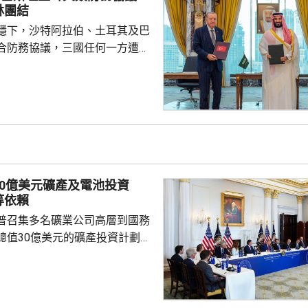
會向相關公司支付6000萬美元，
林團結
隊會由...
穩下，沙特阿拉伯、土耳其及巴
合防務協議，三國任何一方遭受
被視為對三國的攻擊。 沙特過
受到美伊戰事波及，同時受到獲
門胡塞武裝攻擊。有沙特官員表
視為對伊朗的一個警告，顯示如
會引起的後果，包括令巴基斯坦
戰事急劇擴大。 區內多個國
作組織都表示歡迎協議。不過伊
30億美元礦產及電池投資
全與外交政策委員會...
等依賴
普召集多名礦業公司高層到國務
總值30億美元的礦產投資計劃，
依賴。 特朗普指，各項
為美國創造大量就業機會，同時
與安全，重新奪回美國作為世界
的地位，令美國毋須再依賴敵對