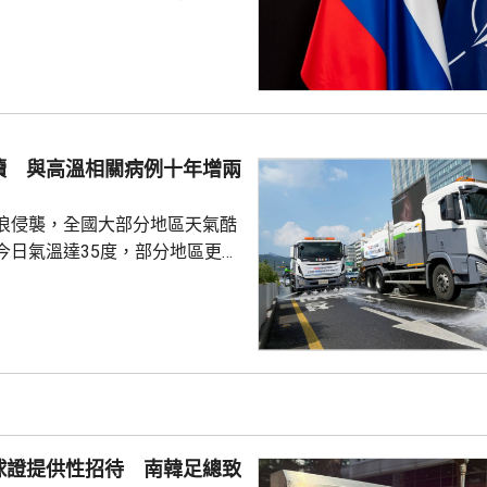
測試北約團結程度，以及對集體
攻擊或小規模入侵等，最有可能
的海三國或波蘭採取行動；有華
都相信，如果普京未能找到體面
戰事的方式，便可能會升級對北
續 與高溫相關病例十年增兩
在必要時作出防衛和威...
浪侵襲，全國大部分地區天氣酷
今日氣溫達35度，部分地區更高
部沿海地區將有強降雨，首都圏和
亦會有零星降雨，有助緩解高溫
天氣相關的病例，過去10年增加
2015每年平均有215宗，到
0年增至658宗，過去5年稍為回
38宗。與高溫天氣有關的死亡病
球證提供性招待 南韓足總致
..