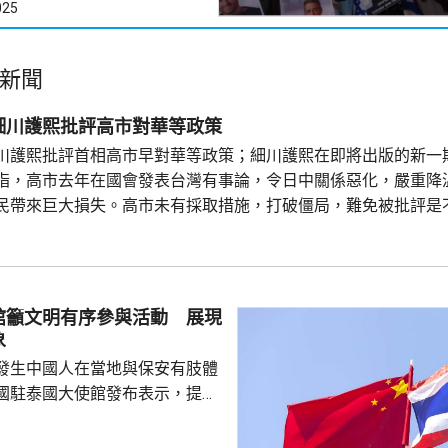
025
新聞
細川護熙批評高市對華等政策
川護熙批評首相高市早對華等政策；細川護熙在即將出版的新一
指，高市去年在國會發表台灣有事論，令日中關係惡化，嚴重降
民帶來巨大損失。高市未有採取措施，打破僵局，難免被批評是
在與美國總統特朗普會面時顯得過於興奮，在處理對美中的距離
看不出有什麼戰略。 對於上月國會通過修改後的新版《皇室典範
館籲文明有序參與活動 展現
象
發生中國人在當地與保安有肢體
國駐泰國大使館發布表示，提醒
要遵守當地法律法規，文明有序
覺服從活動現場秩序和管理規