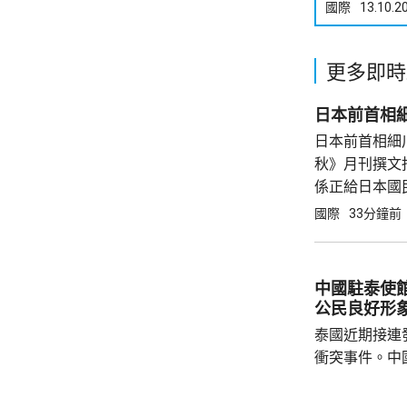
國際
13.10.2
更多即時
日本前首相
日本前首相細
秋》月刊撰文
係正給日本國
他認為，高市
國際
33分鐘前
持平衡方面，
評是執著...
中國駐泰使
公民良好形
泰國近期接連
衝突事件。中
到泰國的公民
參與活動，自