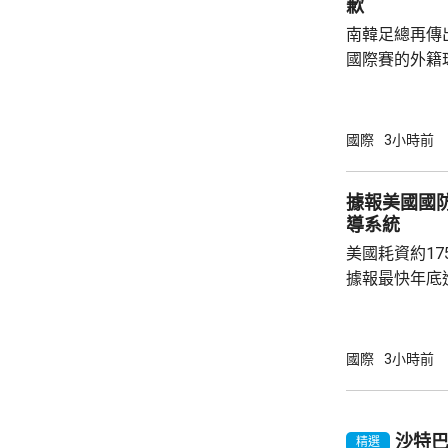
歉
南韓足總再傳
國際賽的外籍
六發聲明致歉
公眾失望和擔
革，保證加強
國際
3小時前
足公眾的期望。 南韓傳媒近日報道，20
一份政府審計報
據報美國國
月至翌年3月
導系統
俗場所，向十
美國耗資約1
每人涉及的費用
據報最快年底
行測試。 彭博社引述消息人士指，研發階段的
測試包括一次地
年進行兩次飛
國際
3小時前
標區域；到2
國防部將根據
行篩選。消息
沙特
精選