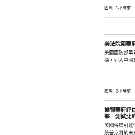
定，文明旅遊
國際
1小時前
形象，並尊重
泰一家親」傳統友誼。 使館
公民要提前做
場、拍攝、攜
美法院阻華
法權益受到侵害
美國國防部早
德，列入中國
院挑戰華府的
裁定，國防部
性，並頒令阻
決表示歡迎，
國際
2小時前
帶來的不利影
後，事實終將不辯自明。
據報華府評
里巴巴、百度
擊 測試北
中國軍方的實體
美國傳媒引述
統普京將於未