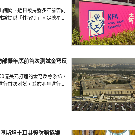
出醜聞，近日被揭發多年前曾向
球證提供「性招待」。足總星期
，指對於近期圍繞足總的爭議令
憂深表歉意，承諾進行全面改
組織內部的透明度和誠信，以滿
16年
告顯示，南韓足總在2011年3
防部擬年底前首次測試金穹反
期間，曾在首爾、蔚山等地的風
多名外籍球證提供「性招待」，
750億美元打造的金穹反導系統，
由數十萬至近百萬韓...
進行首次測試，並於明年進行飛
面測試，之後會在2027和28
行測試，將攔截器發射到空中目
029年進行的目標攔截擊落測試。
參與企業的成本和效能等指標進
人士指，如果年底前順利完成地
巴基斯坦土耳其簽防務協議