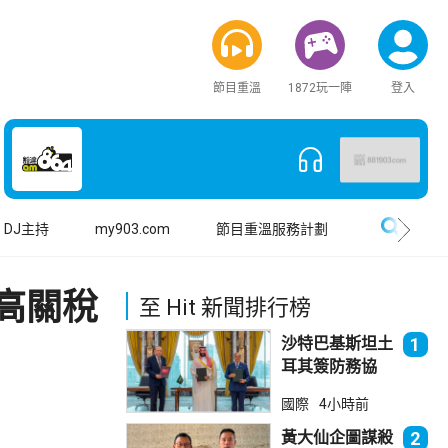
節目重溫
1872玩一陣
登入
搜尋
DJ主持
my903.com
節目重溫服務計劃
高關稅
至 Hit 新聞排行榜
沙特巴基斯坦土
1
耳其簽防務協
議 伊朗籲穆斯
國際
4小時前
林團結
黃大仙企圖謀殺
2