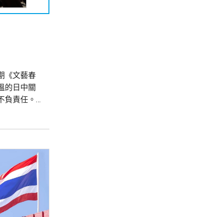
期《文藝春
溫的日中關
不負責任。
感和如何保
》，細川批