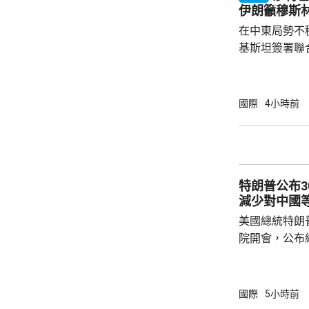
面測試，政府
伊朗籲穆斯
預料美國太空部
在中東局勢不
基斯坦簽署聯
武裝攻擊，都會
去數個月多次
伊朗支持的也
國際
4小時前
示，協議可被
果攻擊沙特將
和土耳其介入，令
家和伊斯蘭合
特朗普公布
朗議會的國家安
減少對中國
美國總統特朗
院開會，公布
以減少對中國等國家的
投資計劃將會
加強經濟穩定
國際
5小時前
礦產超級大國