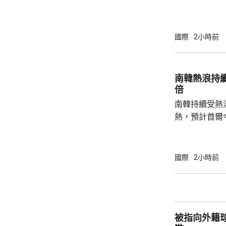
度的攻擊，以
防禦的決心。 據報報告列出多個攻擊的可能
性，包括網絡
國際
2小時前
的是針對波羅
府和北約官員
地結束烏克蘭
南韓熱浪持
約的衝突。 北約拒絕置評，只表示一直評估不
倍
同情況，準備好
南韓持續受熱
熱，預計首爾
達37度；東
中部地區下午
天氣。 高溫天氣可能引致健康問題。南韓當局
國際
2小時前
公布，與高溫
兩倍；2011至
2016至202
落，但仍有6
被指向外籍
例亦有所增加，.