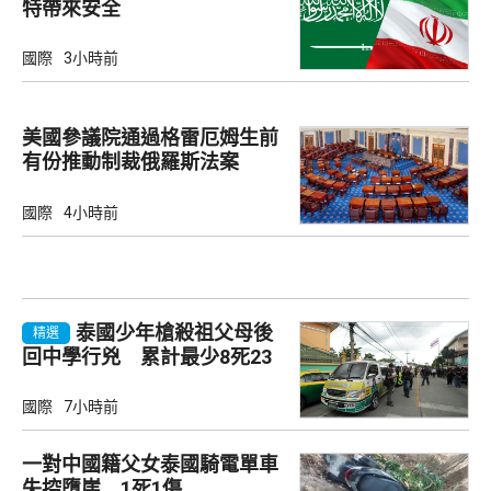
特帶來安全
國際
3小時前
美國參議院通過格雷厄姆生前
有份推動制裁俄羅斯法案
國際
4小時前
泰國少年槍殺祖父母後
精選
回中學行兇 累計最少8死23
傷
國際
7小時前
一對中國籍父女泰國騎電單車
失控墮崖 1死1傷