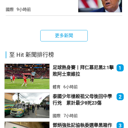
國際
9小時前
更多新聞
至 Hit 新聞排行榜
足球熱身賽丨拜仁慕尼黑2:1擊
1
敗阿士東維拉
體育
6小時前
泰國少年槍殺祖父母後回中學
2
行兇 累計最少8死23傷
國際
7小時前
鄧炳強批記協執委選舉黑箱作
3