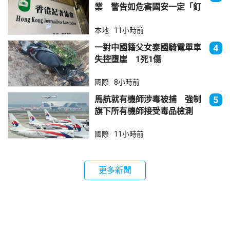
業 警告如危害國安一定「釘
死你」
本地
11小時前
一對中國籍父女泰國騎電單車
4
失控墮崖 1死1傷
國際
8小時前
馬航就有機師涉毒被捕 強制
5
旗下所有機師接受毒品檢測
國際
11小時前
更多新聞