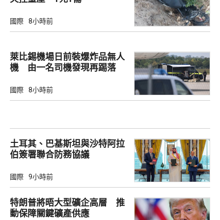
國際
8小時前
萊比錫機場日前裝爆炸品無人
機 由一名司機發現再踢落
國際
8小時前
土耳其、巴基斯坦與沙特阿拉
伯簽署聯合防務協議
國際
9小時前
特朗普將晤大型礦企高層 推
動保障關鍵礦產供應