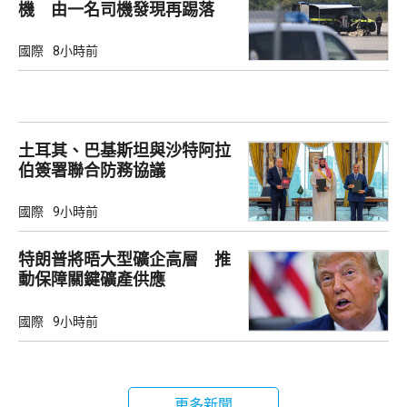
機 由一名司機發現再踢落
國際
8小時前
土耳其、巴基斯坦與沙特阿拉
伯簽署聯合防務協議
國際
9小時前
特朗普將晤大型礦企高層 推
動保障關鍵礦產供應
國際
9小時前
更多新聞