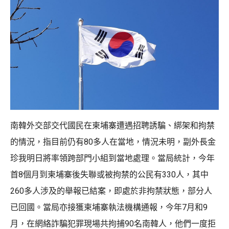
南韓外交部交代國民在柬埔寨遭遇招聘誘騙、綁架和拘禁
的情況，指目前仍有80多人在當地，情況未明，副外長金
珍我明日將率領跨部門小組到當地處理。當局統計，今年
首8個月到柬埔寨後失聯或被拘禁的公民有330人，其中
260多人涉及的舉報已結案，即處於非拘禁狀態，部分人
已回國。當局亦接獲柬埔寨執法機構通報，今年7月和9
月，在網絡詐騙犯罪現場共拘捕90名南韓人，他們一度拒