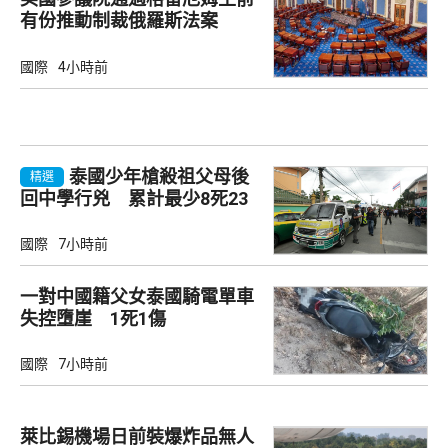
有份推動制裁俄羅斯法案
國際
4小時前
泰國少年槍殺祖父母後
精選
回中學行兇 累計最少8死23
傷
國際
7小時前
一對中國籍父女泰國騎電單車
失控墮崖 1死1傷
國際
7小時前
萊比錫機場日前裝爆炸品無人