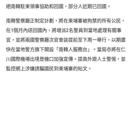
絕南韓駐柬領事協助和回國，部分人近期已回國。
南韓警察廳正制定計劃，將在柬埔寨被拘禁的所有公民，
在1個月內送回國內，將增派2名警員到當地處理有關事
宜，並將兩國警察廳次官會談提前至下周一舉行，以期盡
快在當地警方旗下開設「南韓人服務台」。當局亦將在仁
川國際機場出境登機口加強宣傳，提高外遊人士警惕，並
監控網上涉嫌誘騙國民到柬埔寨的帖文。