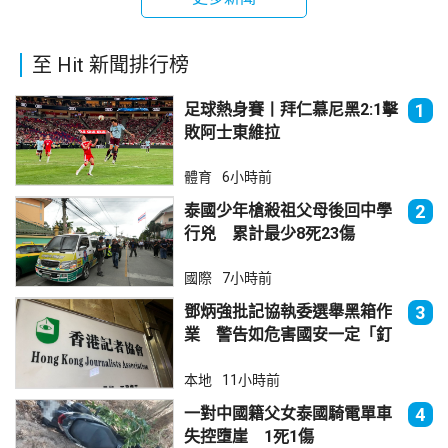
至 Hit 新聞排行榜
足球熱身賽丨拜仁慕尼黑2:1擊
1
敗阿士東維拉
體育
6小時前
泰國少年槍殺祖父母後回中學
2
行兇 累計最少8死23傷
國際
7小時前
鄧炳強批記協執委選舉黑箱作
3
業 警告如危害國安一定「釘
死你」
本地
11小時前
一對中國籍父女泰國騎電單車
4
失控墮崖 1死1傷