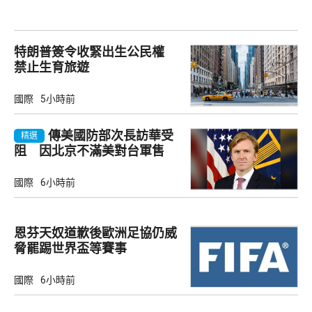
特朗普簽令收緊出生公民權
禁止生育旅遊
國際
5小時前
傳美國防部次長訪華受
精選
阻 因北京不滿美對台軍售
國際
6小時前
恩芬天奴道歉後歐洲足協仍威
脅罷踢世界盃等賽事
國際
6小時前