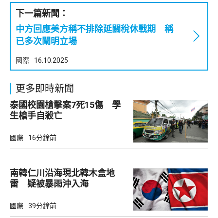
下一篇新聞：
中方回應美方稱不排除延關稅休戰期 稱
已多次闡明立場
國際
16.10.2025
更多即時新聞
泰國校園槍擊案7死15傷 學
生槍手自殺亡
國際
16分鐘前
南韓仁川沿海現北韓木盒地
雷 疑被暴雨沖入海
國際
39分鐘前