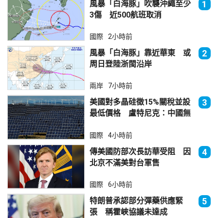
風暴「白海豚」吹襲沖繩至少
1
3傷 近500航班取消
國際
2小時前
風暴「白海豚」靠近華東 或
2
周日登陸浙閩沿岸
兩岸
7小時前
美國對多晶硅徵15%關稅並設
3
最低價格 盧特尼克：中國無
法再傾銷
國際
4小時前
傳美國防部次長訪華受阻 因
4
北京不滿美對台軍售
國際
6小時前
特朗普承認部分彈藥供應緊
5
張 稱霍峽協議未達成