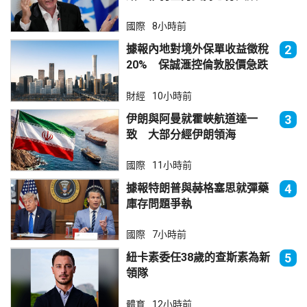
國際
8小時前
據報內地對境外保單收益徵稅
2
20% 保誠滙控倫敦股價急跌
財經
10小時前
伊朗與阿曼就霍峽航道達一
3
致 大部分經伊朗領海
國際
11小時前
據報特朗普與赫格塞思就彈藥
4
庫存問題爭執
國際
7小時前
紐卡素委任38歲的查斯素為新
5
領隊
體育
12小時前