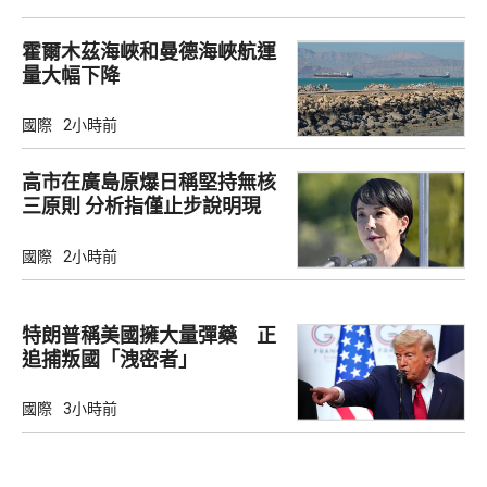
霍爾木茲海峽和曼德海峽航運
量大幅下降
國際
2小時前
高市在廣島原爆日稱堅持無核
三原則 分析指僅止步說明現
狀
國際
2小時前
特朗普稱美國擁大量彈藥 正
追捕叛國「洩密者」
國際
3小時前