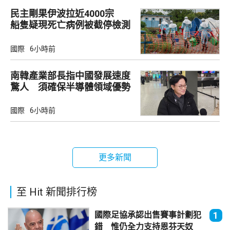
民主剛果伊波拉近4000宗
船隻疑現死亡病例被截停檢測
國際
6小時前
南韓產業部長指中國發展速度
驚人 須確保半導體領域優勢
國際
6小時前
更多新聞
至 Hit 新聞排行榜
國際足協承認出售賽事計劃犯
1
錯 惟仍全力支持恩芬天奴