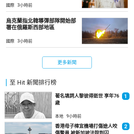
國際
3小時前
烏克蘭指北韓導彈部隊開始部
署在俄羅斯西部地區
國際
3小時前
更多新聞
至 Hit 新聞排行榜
著名填詞人黎彼得逝世 享年76
1
歲
本地
9小時前
香港母子樟宜機場打傷途人咬
2
傷警員 被新加坡法院判囚