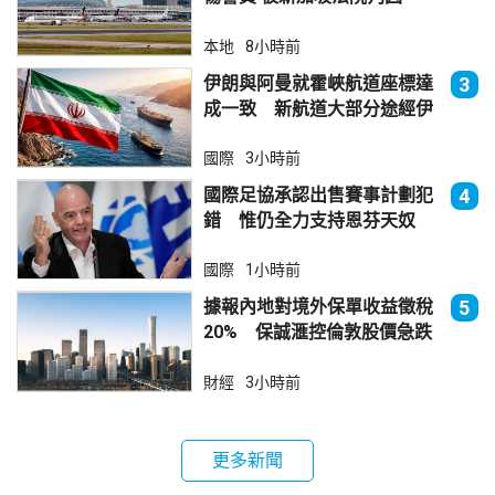
本地
8小時前
伊朗與阿曼就霍峽航道座標達
3
成一致 新航道大部分途經伊
朗領海
國際
3小時前
國際足協承認出售賽事計劃犯
4
錯 惟仍全力支持恩芬天奴
國際
1小時前
據報內地對境外保單收益徵稅
5
20% 保誠滙控倫敦股價急跌
財經
3小時前
更多新聞