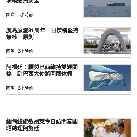
油輪船員安全
國際
1小時前
廣島原爆81周年 日揆稱堅持
無核三原則
國際
2小時前
阿根廷：願與巴西維持雙邊關
係 駐巴西大使將回國休假
國際
2小時前
緬甸總統敏昂萊今日訪問泰國
晤總理阿努廷