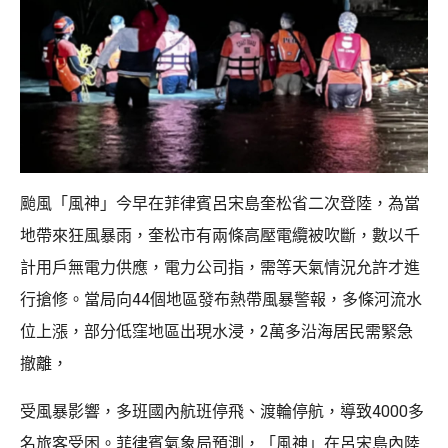
颱風「風神」今早在菲律賓呂宋島奎松省二次登陸，為當
地帶來狂風暴雨，奎松市有兩條高壓電纜被吹斷，數以千
計用戶無電力供應，電力公司指，需等天氣情況允許才進
行搶修。當局向44個地區發布熱帶風暴警報，多條河流水
位上漲，部分低窪地區出現水浸，2萬多沿海居民需緊急
撤離，
受風暴影響，多班國內航班停飛、渡輪停航，導致4000多
名旅客受困。菲律賓氣象局預測，「風神」在呂宋島內陸