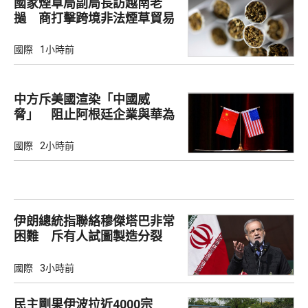
國家煙草局副局長訪越南老
撾 商打擊跨境非法煙草貿易
國際
1小時前
中方斥美國渲染「中國威
脅」 阻止阿根廷企業與華為
合作
國際
2小時前
伊朗總統指聯絡穆傑塔巴非常
困難 斥有人試圖製造分裂
國際
3小時前
民主剛果伊波拉近4000宗