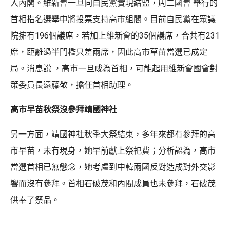
入內閣。維新會一旦同自民黨實現結盟，周二國會 舉行的
首相指名選舉中將投票支持高市組閣。目前自民黨在眾議
院擁有196個議席，若加上維新會的35個議席，合共有231
席，距離過半門檻只差兩席，因此高市草苗當選已成定
局。消息說 ，高市一旦成為首相，可能起用維新會國會對
策委員長遠藤敬，擔任首相助理。
高市早苗秋祭沒參拜靖國神社
另一方面，靖國神社秋季大祭結束，多年來都有參拜的高
市早苗，未有現身，她早前獻上祭祀費；分析認為，高市
當選首相已無懸念，她考慮到中韓兩國反對造成對外交影
響而沒有參拜。首相石破茂和內閣成員也未參拜，石破茂
供奉了祭品。