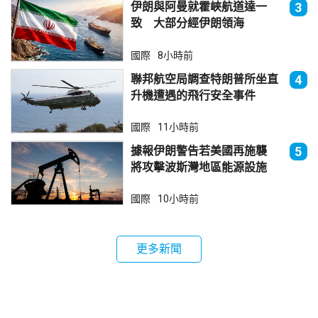
伊朗與阿曼就霍峽航道達一
3
致 大部分經伊朗領海
國際
8小時前
聯邦航空局調查特朗普所坐直
4
升機遭遇的飛行安全事件
國際
11小時前
據報伊朗警告若美國再施襲
5
將攻擊波斯灣地區能源設施
國際
10小時前
更多新聞