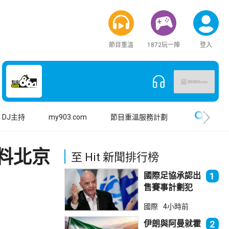
節目重溫
1872玩一陣
登入
搜尋
DJ主持
my903.com
節目重溫服務計劃
料北京
至 Hit 新聞排行榜
國際足協承認出
1
售賽事計劃犯
錯 惟仍全力支
國際
4小時前
持恩芬天奴
伊朗與阿曼就霍
2