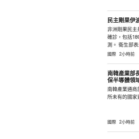
果相關程序推
巴最近收到相
民主剛果伊波
報告中的方案獲
非洲剛果民主
確診，包括1
測。 衛生部
船後，出現疑
國際
2小時前
公里外的河道
南韓產業部
保半導體領
南韓產業通商
所未有的國家
科技競爭，南
否則將失去半導體領
一個論壇上表
國際
2小時前
體晶片市場規
度將成為決定