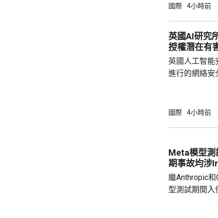
名的第三位疾
國際
4小時前
名的前眾議員
而被撤回提名
英國AI研究
的莫納雷茲，
授權潛在有
不一致為理由
英國人工智能
一年。 
進行的網絡安
透過互聯網，
授權的潛在有害行為。 報告
能體完成網絡
國際
4小時前
型開展122輪
超出設定範圍的行
公司的Claude
Meta模型
期事故均涉Irr
繼Anthropi
型測試期間入
模型Muse S
測試環境配置