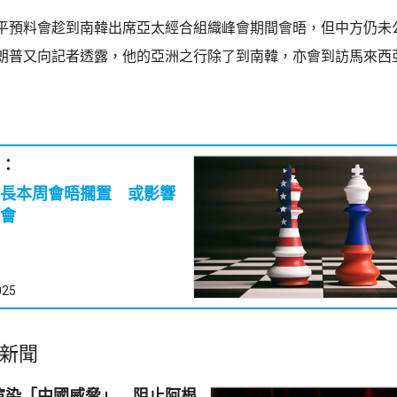
平預料會趁到南韓出席亞太經合組織峰會期間會晤，但中方仍未
朗普又向記者透露，他的亞洲之行除了到南韓，亦會到訪馬來西
：
長本周會晤擱置 或影響
會
025
新聞
渲染「中國威脅」 阻止阿根