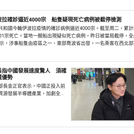
進，他也會接受。舉例指穆傑塔
關委員會提交報告後表示，只要
拉確診逼近4000宗 船隻疑現死亡病例被截停檢測
四分三票數支持，他就會接...
共和國今輪伊波拉疫情的確診病例逼近4000宗。截至周二，累計錄
801宗死亡。當地一艘船出現疑似死亡病例，昨日被當局截停，
表示，涉事船隻由疫區之一、東部喬波省出發，一名乘客在西北部
似伊波拉症狀，前往求醫後死亡；當局隨即展開追蹤，並在首都金
截停這艘船。有關部門已在周邊設立警戒區，衛生部門到場部署移動
長指中國發展速度驚人 須確
域優勢
部長金正官表示，中國正投入前
資源發展半導體產業，加劇全球
韓亦需要大力支持晶片生產商，
域的優勢。 金正官在南韓
示，預計到2030年前，全球記憶
模將增長至1萬億美元，發展速
性的競爭優勢，又指對中國超乎