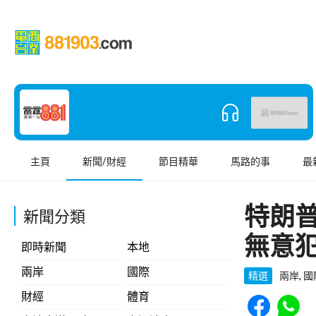
主頁
新聞/財經
節目精華
馬路的事
最
特朗
新聞分類
無意
即時新聞
本地
兩岸
國際
精選
兩岸, 
Share to Face
Share t
財經
體育