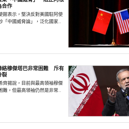
為合作
使館表示，堅決反對美國駐阿使
炒「中國威脅論」，泛化國家安
銷簽證方式阻止阿方企業與中國
正常合作，做法反映美方的傲慢
尊重他國主權並嚴重破壞自由市
美國一貫標榜民主自由價值觀，
外國民營企業在第三國的正常生
偽本質暴露無遺，敦促美方端正
聯絡穆傑塔巴非常困難 斥有
霸權行徑和政治操弄。 中方又
分裂
廷大使拉梅拉斯4月時亦...
希齊揚說，目前與最高領袖穆傑
困難，但最高領袖仍然是非常重
，能推動伊朗繼續前進，又指有
巴尊重不同意見的正常決策過
製造分裂。 伊朗國營電視
希齊揚引述穆傑塔巴指，即使最
過程中原則上持反對意見，但如