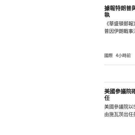
想像的發展速
據報特朗普
迫，而南韓的
執
府應該透過投資
《華盛頓郵報
普因伊朗戰事
塞思爭執。報
席內閣會議期
題已經解決，
國際
4小時前
塞思為何自己
歸咎於副防長
分了解美國彈
美軍遠程制導
美國參議院
特朗普近日暫
任
擊...
美國參議院以
由施瓦茨出任美國
任美國副醫務
名出任疾控中