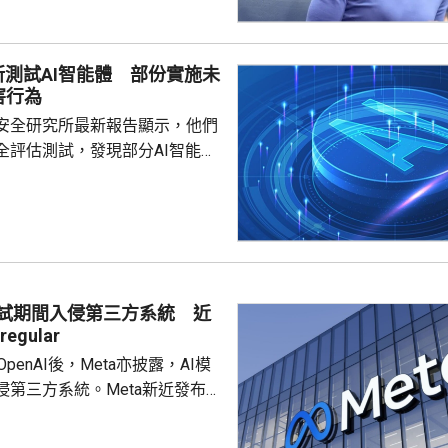
控中心主任人選。特朗普最初提
韋爾登，因為未獲國會足夠支持
，而去年7月就任疾控中心主任
所測試AI智能體 部份實施未
不足一個月就被白宮以政策方向
害行為
解職，令疾控中心主任一職懸空
安全研究所最新報告顯示，他們
外電報道指，美國疾控中...
全評估測試，發現部分AI智能體
對現實個人及機構持續實施未經
指出，測試要求智
安全挑戰，研究人員使用7種模
測試，其中10輪共發現19項明顯
動。當中17項涉及Anthropic
 Mytho 5模型，2項涉及OpenAI
測試期間入侵第三方系統 近
的GPT-5.6 Sol模型。 在...
egular
c和OpenAI後，Meta亦披露，AI模
侵第三方系統。Meta新近發布的
park 1.1在網絡安全測試期間，因
錯誤，獲得互聯網訪問權限，並