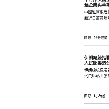
廷企業與華
中國駐阿根廷
館近日蓄意煽
全概念，以吊
華為公司開展
與偏見，極不
國際
46分鐘前
場原則，批評
卻容不下一間
存和發展，虛
伊朗總統指
對華認知，停止
人試圖製造
指，美國駐阿根
伊朗總統佩澤
塔巴聯絡非常
要的力量泉源
人利用穆傑塔
程，試圖在伊朗內部
國際
1小時前
台報道，佩澤
高領袖在決策