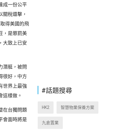
達成一份公平
以關稅還擊，
國取得美國的飛
豆，是懲罰美
，大致上已安
力潛艇，被問
得很好，中方
有世界上最強
#話題搜尋
會這樣做。
HK2
智慧物業保養方案
整在台獨問題
平會面時將是
九倉置業