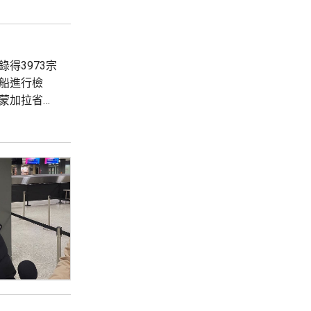
得3973宗
全船進行檢
蒙加拉省下
沙薩約65
實...