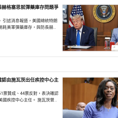
度深感擔憂，形容現時形勢緊
與赫格塞思就彈藥庫存問題爭
半導體產業仍然有能力擴張，政
電力和供水等基礎設施...
》引述消息報道，美國總統特朗
消耗美軍彈藥庫存，與防長赫格
道指，特朗普上星期在大衛營出
間指，自己本來以為美軍彈藥問
但後來得知彈藥短缺，質問赫格
會被誤導。據報赫格塞思在會上
范伯格，指他未有確保特朗普充
藥庫存情況。報道引述消息指，
導彈與防空攔截彈庫存短缺，是
確認由施瓦茨出任疾控中心主
緩對伊朗發動新一輪大規模攻
51票贊成、44票反對，表決確認
疾控中心主任。 施瓦茨曾擔
總監，今年4月獲總統特朗普提
心主任，是特朗普重返白宮後提