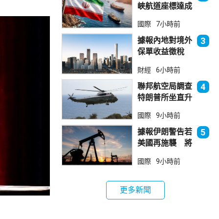
峽航道座標達成
一致 新航道大
國際
7小時前
部分途經伊朗領
海
據報內地對境外
3
保單收益徵稅
20% 保誠滙控
財經
6小時前
倫敦股價急跌
聯邦航空局調查
4
特朗普所坐直升
機遭遇的飛行安
國際
9小時前
全事件
據報伊朗警告若
5
美國再施襲 將
攻擊波斯灣地區
國際
9小時前
能源設施
更多新聞