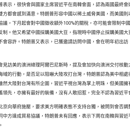
普表示，很快會與國家主席習近平在南韓會面，認為兩國最終會
雙方都會感到滿意。特朗普形容中國以稀土威脅美國，而美國則
協議，下月起會對中國徵收額外100%的關稅，亦可能會限制中
反制。他又希望中國採購美國大豆，指現時中國停止採購美國大
不會容許。特朗普又表示，已獲邀請訪問中國，會在明年初出訪
會見訪美的澳洲總理阿爾巴尼斯時，提及會加快向澳洲交付核動
海域的行動，是否足以阻嚇大陸攻打台灣，特朗普認為美中相處
雖然大陸對台灣有所企圖，習近平視台灣為掌上明珠，但美國擁
遙領先，亦擁有最好的裝備，沒有人敢招惹，完全不認為習近平
北京向華府施壓，要求美方明確表態不支持台獨，被問到會否調
同中方達成貿易協議，特朗普未有回應，表示下周在南韓與習近
。