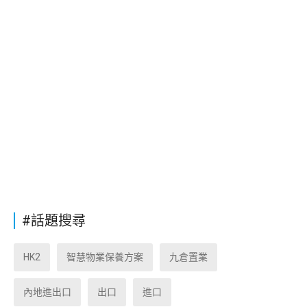
#話題搜尋
HK2
智慧物業保養方案
九倉置業
內地進出口
出口
進口