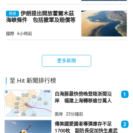
伊朗提出開放霍爾木茲
精選
海峽條件 包括撤軍及賠償等
國際
6小時前
更多新聞
至 Hit 新聞排行榜
白海豚最快傍晚登陸浙閩沿
1
岸 福建上海轉移逾廿萬人
兩岸
23分鐘前
傳美國愛國者導彈庫存不足
2
1700枚 副防長促加快生產武