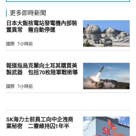
更多即時新聞
日本大飯核電站發電機內部裝
置異常 需自動停運
國際
1小時前
報道指烏克蘭向土耳其購買美
製武器 包括70枚陸軍戰術導
彈
國際
1小時前
SK海力士前員工向中企洩商
業秘密 二審維持囚1年半