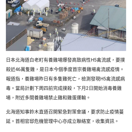
日本北海道白老町有養雞場爆發高致病性H5禽流感，要撲
殺近46萬隻雞，是日本今個季度首宗養雞場禽流感疫情。
報道指，養雞場昨日有多隻雞死亡，檢測發現H5禽流感病
毒。當局計劃下周四前完成撲殺，下月2日開始消毒養雞
場，附近多間養雞場禁止雞和雞蛋運輸。
北海道知事鈴木直道召開緊急對策會議，要求防止疫情蔓
延。首相官邸危機管理中心亦成立聯絡室，收集資訊。