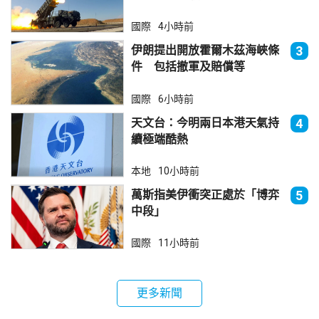
器
國際
4小時前
伊朗提出開放霍爾木茲海峽條
3
件 包括撤軍及賠償等
國際
6小時前
天文台：今明兩日本港天氣持
4
續極端酷熱
本地
10小時前
萬斯指美伊衝突正處於「博弈
5
中段」
國際
11小時前
更多新聞