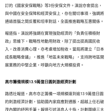
訂的《國家安保戰略》等3份安保文件。演說亦會提出，
與中國在安全保障和經濟安保上，存在關切事項，強調將
通過首腦之間反覆和坦率對話，全面推進戰略互惠關係。
報道指，演說將強調在實現強勁經濟的「負責任積極財
政」思維下，戰略性地動用財政，除了提出提高國民收
入，改善消費心理，亦考慮增加稅收。當局將建立「日本
成長戰略會議」，推進「地區未來戰略」，支持跨地區開
展業務的中堅企業，呼籲向地方大規模投資。
高市籌備規模13.9萬億日圓刺激經濟計劃
路透社報道，高市亦正籌備一項規模達到逾13.9萬億日圓
的刺激經濟計劃，協助國內家庭應對通脹，超越上任石破
茂內閣的紓困手筆。報道引述消息人士指，計劃圍繞三大