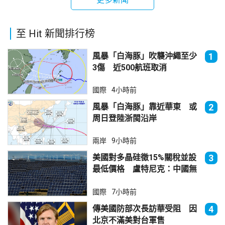
至 Hit 新聞排行榜
風暴「白海豚」吹襲沖繩至少
1
3傷 近500航班取消
國際
4小時前
風暴「白海豚」靠近華東 或
2
周日登陸浙閩沿岸
兩岸
9小時前
美國對多晶硅徵15%關稅並設
3
最低價格 盧特尼克：中國無
法再傾銷
國際
7小時前
傳美國防部次長訪華受阻 因
4
北京不滿美對台軍售