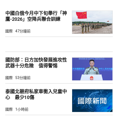
中國白俄今月中下旬舉行「神
鷹-2026」空降兵聯合訓練
國際
47分鐘前
國防部：日方加快發展進攻性
武器十分危險 值得警惕
國際
53分鐘前
泰國北碧府私家車衝入兒童中
心 最少10傷
國際
1小時前