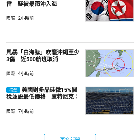
雷 疑被暴雨沖入海
國際
2小時前
風暴「白海豚」吹襲沖繩至少
3傷 近500航班取消
國際
4小時前
美國對多晶硅徵15%關
精選
稅並設最低價格 盧特尼克：
中國無法再傾銷
國際
7小時前
更多新聞