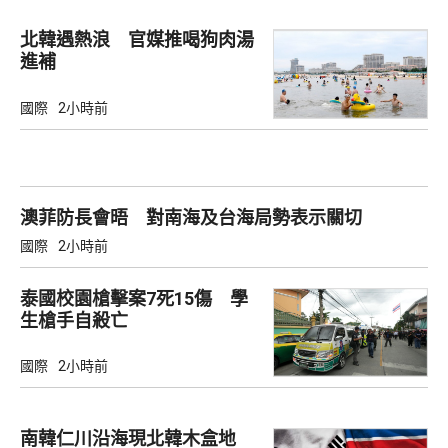
北韓遇熱浪 官媒推喝狗肉湯
進補
國際
2小時前
澳菲防長會晤 對南海及台海局勢表示關切
國際
2小時前
泰國校園槍擊案7死15傷 學
生槍手自殺亡
國際
2小時前
南韓仁川沿海現北韓木盒地