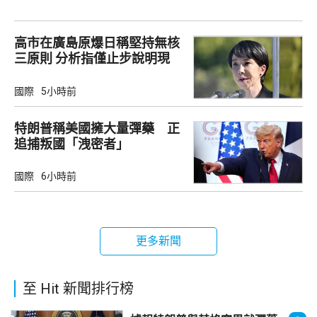
高市在廣島原爆日稱堅持無核
三原則 分析指僅止步說明現
狀
國際
5小時前
特朗普稱美國擁大量彈藥 正
追捕叛國「洩密者」
國際
6小時前
更多新聞
至 Hit 新聞排行榜