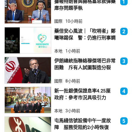
據報特朗普與赫格塞思就彈藥
1
庫存問題爭執
國際
10小時前
藥倍安心風波｜「吹哨者」鄭
2
曦琳踢保 警：仍進行刑事調
查
本地
1小時前
伊朗總統指聯絡穆傑塔巴非常
3
困難 斥有人試圖製造分裂
國際
8小時前
新一批銀債保證息率4.25厘
4
政府：參考市況具吸引力
本地
3小時前
屯馬綫信號設備中午一度故
5
障 服務受阻約2小時恢復