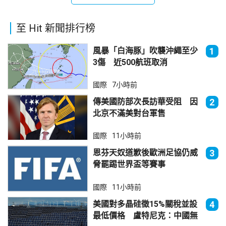
至 Hit 新聞排行榜
風暴「白海豚」吹襲沖繩至少
1
3傷 近500航班取消
國際
7小時前
傳美國防部次長訪華受阻 因
2
北京不滿美對台軍售
國際
11小時前
恩芬天奴道歉後歐洲足協仍威
3
脅罷踢世界盃等賽事
國際
11小時前
美國對多晶硅徵15%關稅並設
4
最低價格 盧特尼克：中國無