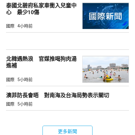
泰國北碧府私家車衝入兒童中
心 最少10傷
國際
4小時前
北韓遇熱浪 官媒推喝狗肉湯
進補
國際
5小時前
澳菲防長會晤 對南海及台海局勢表示關切
國際
5小時前
更多新聞