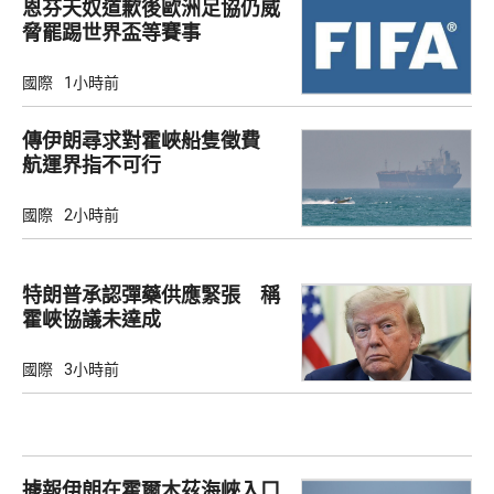
恩芬天奴道歉後歐洲足協仍威
脅罷踢世界盃等賽事
國際
1小時前
傳伊朗尋求對霍峽船隻徵費
航運界指不可行
國際
2小時前
特朗普承認彈藥供應緊張 稱
霍峽協議未達成
國際
3小時前
據報伊朗在霍爾木茲海峽入口