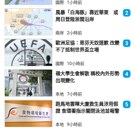
國際
1小時前
風暴「白海豚」靠近華東 或
2
周日登陸浙閩沿岸
兩岸
2小時前
歐洲足協：恩芬天奴道歉 改變
3
不了抵制世界盃立場
國際
10小時前
嶺大學生會解散 稱校內外形勢
4
出現變化
本地
7小時前
跑馬地雲暉大廈救生員涉用假
5
證 食環署指示關閉泳池並報警
本地
9小時前