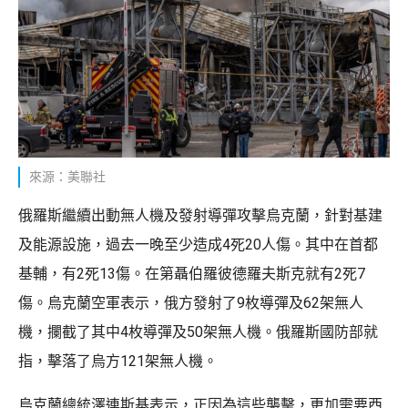
來源：美聯社
俄羅斯繼續出動無人機及發射導彈攻擊烏克蘭，針對基建
及能源設施，過去一晚至少造成4死20人傷。其中在首都
基輔，有2死13傷。在第聶伯羅彼德羅夫斯克就有2死7
傷。烏克蘭空軍表示，俄方發射了9枚導彈及62架無人
機，攔截了其中4枚導彈及50架無人機。俄羅斯國防部就
指，擊落了烏方121架無人機。
烏克蘭總統澤連斯基表示，正因為這些襲擊，更加需要西