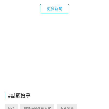
更多新聞
#話題搜尋
HK2
智慧物業保養方案
九倉置業