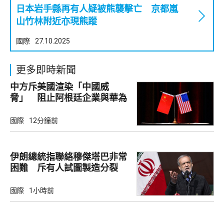
日本岩手縣再有人疑被熊襲擊亡 京都嵐
山竹林附近亦現熊蹤
國際
27.10.2025
更多即時新聞
中方斥美國渲染「中國威
脅」 阻止阿根廷企業與華為
合作
國際
12分鐘前
伊朗總統指聯絡穆傑塔巴非常
困難 斥有人試圖製造分裂
國際
1小時前