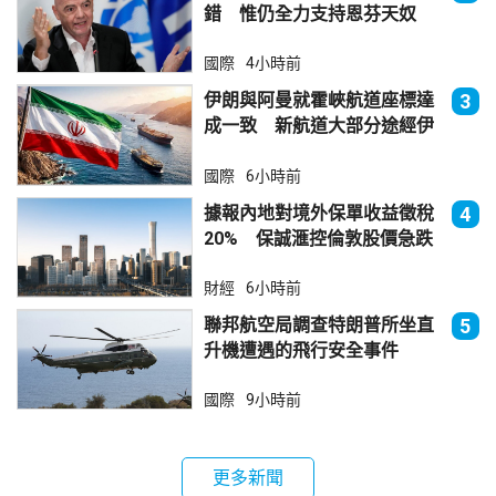
錯 惟仍全力支持恩芬天奴
國際
4小時前
伊朗與阿曼就霍峽航道座標達
3
成一致 新航道大部分途經伊
朗領海
國際
6小時前
據報內地對境外保單收益徵稅
4
20% 保誠滙控倫敦股價急跌
財經
6小時前
聯邦航空局調查特朗普所坐直
5
升機遭遇的飛行安全事件
國際
9小時前
更多新聞