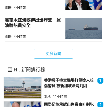
國際
4小時前
霍爾木茲海峽傳出爆炸聲 運
油輪船員安全
國際
4小時前
更多新聞
至 Hit 新聞排行榜
香港母子樟宜機場打傷途人咬
1
傷警員 被新加坡法院判囚
本地
11小時前
國際足協承認出售賽事計劃犯
2