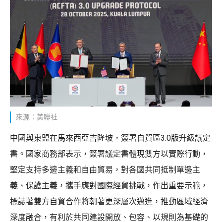
來源：美聯社
中國與東盟在馬來西亞吉隆坡，簽署自貿區3.0版升級議定
書。國家商務部表示，簽署議定書體現雙方以實際行動，
堅定支持多邊主義和自由貿易，對各國共同抵制單邊主
義、保護主義，攜手應對國際經貿挑戰，作出重要示範，
標誌著雙方自貿合作將朝著更深層次邁進，推動區域經濟
深度融合，有利於共同建設開放、包容、以規則為基礎的