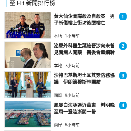
至 Hit 新聞排行榜
黃大仙企圖謀殺及自殺案 男
1
子斬傷樓上街坊後墮樓亡
本地
1小時前
泌尿外科醫生葉維晉涉向未曾
2
見面病人開藥 醫委會繼續聆
訊
本地
7小時前
沙特巴基斯坦土耳其簽防務協
3
議 伊朗籲穆斯林團結
國際
9小時前
風暴白海豚逼近華東 料明晚
4
至周一登陸浙閩一帶
兩岸
5小時前