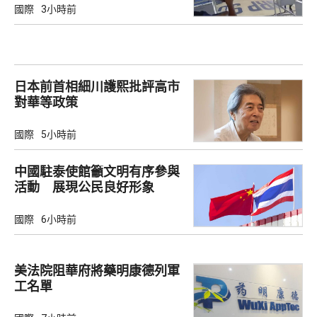
國際
3小時前
日本前首相細川護熙批評高市
對華等政策
國際
5小時前
中國駐泰使館籲文明有序參與
活動 展現公民良好形象
國際
6小時前
美法院阻華府將藥明康德列軍
工名單