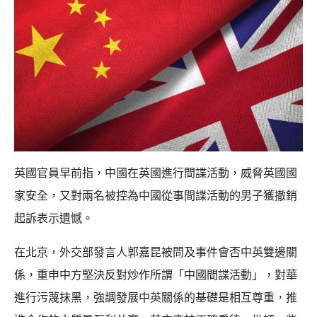
英國官員早前指，中國在英國進行間諜活動，威脅英國國
家安全，又對兩名被控為中國從事間諜活動的男子獲撤銷
起訴表示遺憾。
在北京，外交部發言人郭嘉昆被問及事件會否中英雙邊關
係，重申中方堅決反對炒作所謂「中國間諜活動」，對華
進行污蔑抹黑，強調發展中英關係的基礎是相互尊重，推