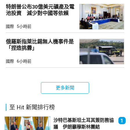
特朗普公布30億美元礦產及電
池投資 減少對中國等依賴
國際
5小時前
俄羅斯指萊比錫無人機事件是
「捏造挑釁」
國際
6小時前
更多新聞
至 Hit 新聞排行榜
沙特巴基斯坦土耳其簽防務協
1
議 伊朗籲穆斯林團結