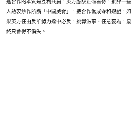
進合作的本質是互利共贏，英方應該正確看待，批評一些
人熱衷炒作所謂「中國威脅」，把合作當成零和遊戲，如
果英方任由反華勢力逢中必反，挑釁滋事、任意妄為，最
終只會得不償失。