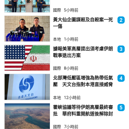
國際
5小時前
黃大仙企圖謀殺及自殺案一死
2
一傷
本地
1小時前
據報美軍高層提出須考慮伊朗
3
戰事退出方案
國際
8小時前
北部灣低壓區增強為熱帶低氣
4
壓 天文台指對本港直接威脅
不大
本地
12小時前
霍峽協議等待伊朗高層最終審
5
批 華府料重開航道後解除封
鎖
國際
7小時前