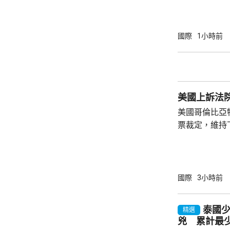
案，打擊俄羅
關法案授權總
斯石油及天然
國際
1小時前
加徵關稅、制
政領袖、金融
美國現有對俄制裁
烏克蘭總統澤
美國上訴法
訪問烏克蘭。澤
美國哥倫比亞
票裁定，維持
宴會廳項目頒
暫緩14日執
訴。 美國聯邦地區法官早前指，沒有任何聯邦
法律賦予總統
國際
3小時前
宴會廳的權力
辦大型正式活
泰國
精選
性。
兇 累計最少