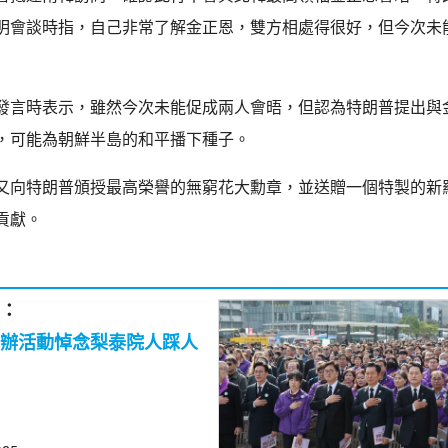
明會談時指，自己非常了解金正恩，雙方相處得很好，但今次未
發言時表示，雖然今次未能促成兩人會晤，但認為特朗普提出與
，可能為朝鮮半島的和平播下種子。
又向特朗普頒授最高榮譽的無窮花大勳章，並送贈一個特製的新
貢獻。
：
辦活動悼念梨泰院人踩人