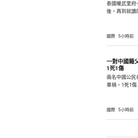
泰國暖武里府
後，再到就讀
內，2宗案件
傷，其中9人
當地警方指，
國際
5小時前
毫米口徑手槍
過後再回校行
槍手曾在課室
一對中國籍
手槍換子彈。
1死1傷
園，共檢獲34發
兩名中國公民
車禍，1死1
傳媒報道，死
單車去到一處
歲父親當場死
國際
5小時前
治。死者遺體
國駐泰國大使
後，已聯繫辦