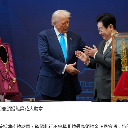
朗普頒授無窮花大勳章
普抵達南韓訪問，確認此行不會與北韓最高領袖金正恩會晤。特