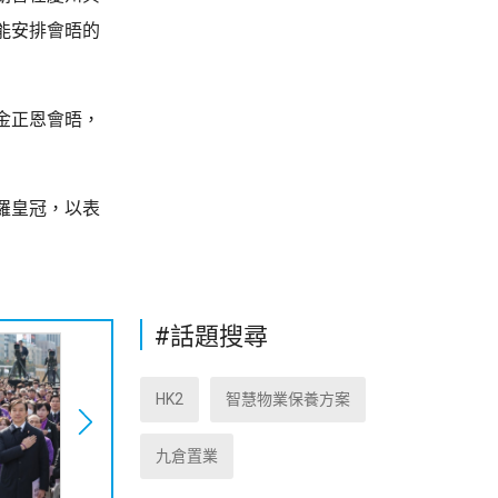
能安排會晤的
金正恩會晤，
羅皇冠，以表
#話題搜尋
HK2
智慧物業保養方案
九倉置業