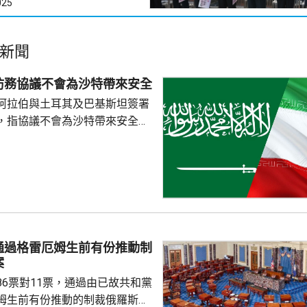
025
新聞
防務協議不會為沙特帶來安全
阿拉伯與土耳其及巴基斯坦簽署
，指協議不會為沙特帶來安全。
家安全與外交政策委員會發言人
平台發文，指沙特多年來被美國
仍然未能得到安全，認為沙特如
不必向他人乞求安全。 自美國
底向伊朗採取軍事行動以來，沙
美國盟友多次受到伊朗攻擊。根
其及巴基斯坦簽署的聯合防務協
通過格雷厄姆生前有份推動制
任何一國遭受武裝攻擊，...
案
86票對11票，通過由已故共和黨
姆生前有份推動的制裁俄羅斯法