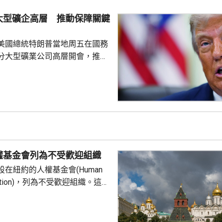
述有土耳其官員指，協議純屬防
大型礦企高層 推動保障關鍵
諾為防禦目的提供相互支持，不
組織或個人，亦向其他區...
美國總統特朗普當地周五在國務
分大型礦業公司高層開會，推動
友關鍵礦產供應的議程。報道
普早前否認彈藥庫存嚴重短缺，
關鍵礦產來補充伊朗戰事期間耗
，包括精確制導導彈與防空攔截
鎢和鍺等礦產供應對這些武器至
當局亦尋求減少美國對中國供應
劃宣布一系列協議和諒解備忘
權基金會列為不受歡迎組織
在紐約的人權基金會(Human
undation)，列為不受歡迎組織。這個
俄羅斯異見人士納瓦爾尼的遺孀
，人權基金
追蹤器」計劃中，將俄羅斯列為