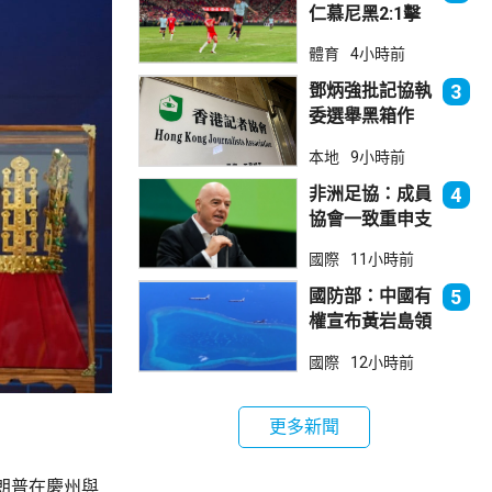
仁慕尼黑2:1擊
敗阿士東維拉
體育
4小時前
鄧炳強批記協執
3
委選舉黑箱作
業 警告如危害
本地
9小時前
國安一定「釘死
你」
非洲足協：成員
4
協會一致重申支
持恩芬天奴
國際
11小時前
國防部：中國有
5
權宣布黃岩島領
海基線 菲方侵
國際
12小時前
犯主權
更多新聞
朗普在慶州與