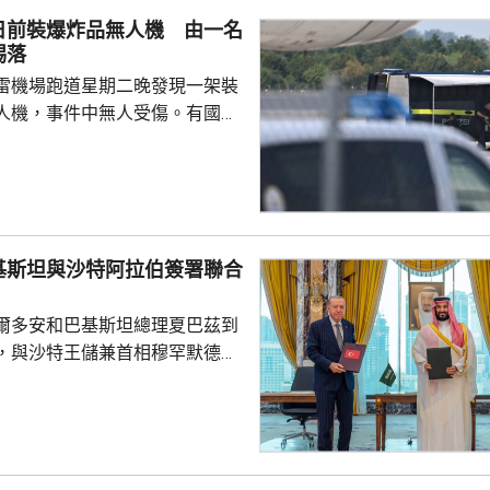
死者遺體。使館已聯繫死者在國
日前裝爆炸品無人機 由一名
家屬在泰國善後提...
踢落
雷機場跑道星期二晚發現一架裝
人機，事件中無人受傷。有國會
一名機場巴士司機發現無人機低
踢落，無人機之後跌下地面，形
膽及勇敢，亦非常危險，但就因
次無人機襲擊。薩克森州內政部
行為，但指不應仿傚，應先通知
基斯坦與沙特阿拉伯簽署聯合
近被發現，檢察官已展開反恐調
爾多安和巴基斯坦總理夏巴茲到
言人表示，總理默茨已召...
，與沙特王儲兼首相穆罕默德在
，簽署聯合防務協議，期望增強
行為的集體威懾力，如果三國中
武裝攻擊，都會被視為對三國的
要加強三國在各個領域的防務合