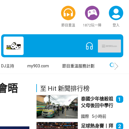
節目重溫
1872玩一陣
登入
搜尋
DJ主持
my903.com
節目重溫服務計劃
會晤
至 Hit 新聞排行榜
泰國少年槍殺祖
1
父母後回中學行
兇 累計最少8
國際
5小時前
死23傷
足球熱身賽丨拜
2