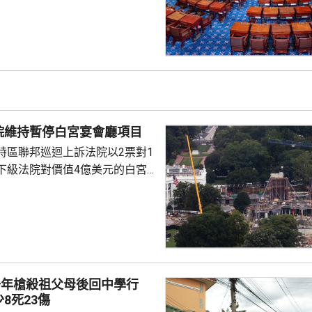
斯用於俄烏戰事的資金來源。 有
統特朗普，向全球購買最多俄羅
氣的5個國家，包括中國及印度
裁俄羅斯總統普京、俄羅斯的軍
機構、能源項目，以及用來規避
措施的運油輪。 格雷厄姆與
連斯基關係密切，上月去世前曾
院維持暫停白宮宴會廳項目
連基斯其後到華...
特區聯邦巡迴上訴法院以2票對1
下級法院對價值4億美元的白宮
布暫停令。但上訴法院的裁決將
行，以便特朗普政府有時間提出上
特朗普在未經國會批准下，興建
。政府辯稱，白宮宴會廳對於舉
動，以及保障白宮安全具有必要
少年槍殺祖父母後回中學行
8死23傷