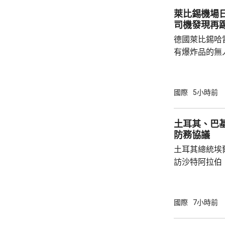
者，妥善保存
萊比錫機場
內的親屬，將為
司機發現再
德國萊比錫哈
有爆炸品的無
議員透露，是
空飛行，將其
容司機行為大
國際
5小時前
此可能阻止一
長讚揚司機的
土耳其、巴
當局。 報道指，涉事無人機在一架烏克蘭安東
防務協議
諾夫運輸機附
土耳其總統埃
查。德國政府發
訪沙特阿拉伯
聖城麥加會面
針對任何侵略
任何一國遭受
國際
7小時前
攻擊。 協議未有具體提到涉及哪些防務承諾或
義務，但指明