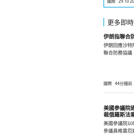
國際
29.10.2
更多即時
伊朗指聯合
伊朗回應沙特
聯合防務協議
伊朗議會的國
雷扎伊在社交
單方面榨取，
果改變政策，就
國際
44分鐘前
及以色列二月
特及區內其他
據沙特與土耳
美國參議院
議，如果三國中
裁俄羅斯法
美國參議院以
參議員格雷厄