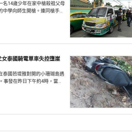
一名14歲少年在家中槍殺祖父母
的中學向師生開槍。連同槍手在
共造成最少8人死亡、30多人受
傷勢嚴重，另外10多人已出院。
槍手早上先在家中，用祖父的9
，槍殺同住的祖父和祖母，10時
兇。網上片段見到，穿紫色衣的
外的走廊行過，亦有人拍到他為
父女泰國騎電單車失控墮崖
校方事後疏散學生，警方圍封校
子彈和2個備...
在泰國芭堤雅對開的小珊瑚島遇
傷。事發在昨日下午約4時，當地
者是一對父女，當時騎租用的電
彎位落斜時，失控跌落懸崖，51
亡，年約30歲的女兒受傷送院救
安放在醫院，等待家屬認領。 中
館表示，收到中國公民傷亡信息
案警局及醫院，要求積極救治傷