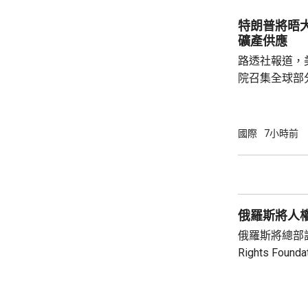
作。路透社引
特朗普將晤
禦性質，僅承
礦產供應
針對任何國家、
路透社報道，
院召集全球部
保障美國和盟
指，雖然特朗
但華府正急需
國際
7小時前
損的武器庫存
彈，而稀土、
關重要，同時
鏈的依賴，計
俄羅斯將人
錄。 消息人士預計，出席的業界巨頭包括全
球...
俄羅斯將總部設
Rights Fo
基金會由已故
尤利婭擔任主席。 俄羅斯檢察院指
會在其「暴政