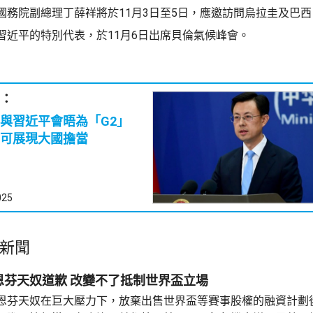
國務院副總理丁薛祥將於11月3日至5日，應邀訪問烏拉圭及巴
習近平的特別代表，於11月6日出席貝倫氣候峰會。
：
容與習近平會晤為「G2」
可展現大國擔當
025
新聞
恩芬天奴道歉 改變不了抵制世界盃立場
恩芬天奴在巨大壓力下，放棄出售世界盃等賽事股權的融資計劃