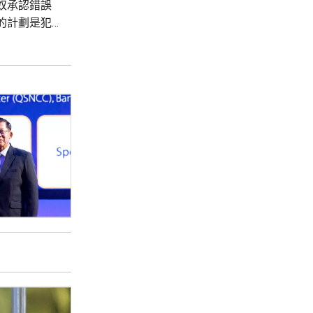
奴承認錯誤
的計劃是犯
 歐洲足協
場，他們對