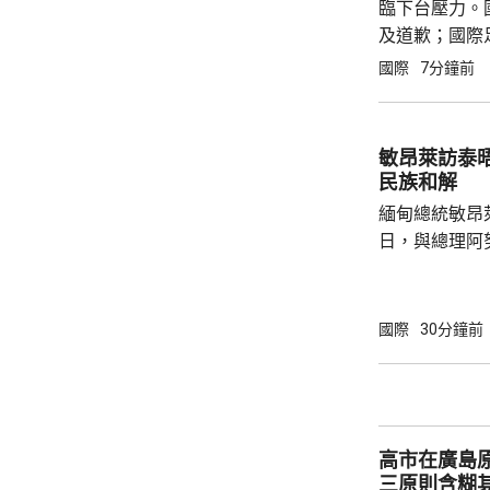
臨下台壓力。
及道歉；國際
下錯誤，已致
國際
7分鐘前
表示，恩芬天
恩芬天...
敏昂萊訪泰
民族和解
緬甸總統敏昂
日，與總理阿
新邁向民主，
達成民族和解
關係，並尋求
國際
30分鐘前
就祝賀敏昂萊
盟事務。兩人
蓋緬甸籍勞工
理，以及太空觀測技術
高市在廣島
問中國、印度和
三原則含糊