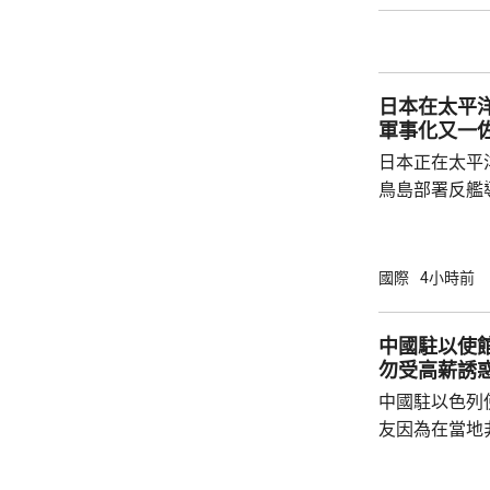
本侵略周邊國
脫侵略罪責，
尋求美國強化
日本在太平
核三原則」，首
軍事化又一
日本正在太平
鳥島部署反艦
繁的軍事行動
方有關行徑是
日方停止造謠
國際
4小時前
歷史教訓，不要
說，二戰時期
中國駐以使
行，為亞洲鄰
勿受高薪誘
日不僅拒絕反
中國駐以色列
周邊國家威脅等
友因為在當地
而導致權益受
建築工人務必