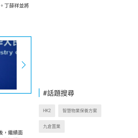
西。丁薛祥並將
#話題搜尋
HK2
智慧物業保養方案
九倉置業
後，繼績面