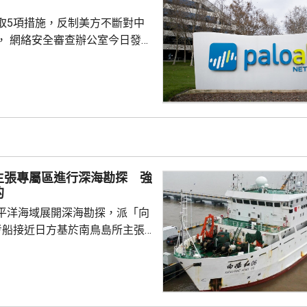
取5項措施，反制美方不斷對中
， 網絡安全審查辦公室今日發公
全公司、派拓（Palo Alto
s）在華銷售產品啟動網絡安全審查。
障關鍵信息基礎設施安全穩定運
安全風險隱患，維護國家安全，
全法》及《網絡安全法》，對派
查。 商務部昨日宣布對
反制措施，包括加強無人機相關
主張專屬區進行深海勘探 強
...
的
平洋海域展開深海勘探，派「向
考船接近日方基於南鳥島所主張
。被問到中方是否計劃在太平洋
的稀土資源，中國外交部發言人
中方開展的海洋科研活動服務是
格遵守國際法規定，旨在提升全