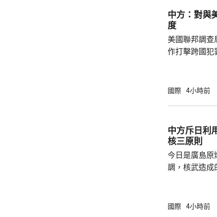
人類對海洋的
中方：對與
益。 至於中國航母「遼寧艦」去年6月進入太
度
平洋區域，林
美國聯邦調查
防政策，中國軍
作打擊跨國犯
調，中方對與
放態度，願意
神，與美方開
國際
4小時前
展開聯合抓捕
詢問。
中方斥日利
核三原則
今日是廣島原
調，核武造成
爆的特定背景
略擴張的教訓必須警鐘
右翼勢力長期
國際
4小時前
受害者」身份