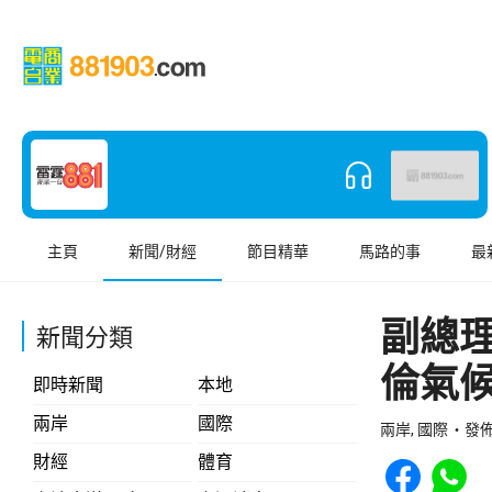
主頁
新聞/財經
節目精華
馬路的事
最
副總
新聞分類
倫氣
即時新聞
本地
兩岸
國際
兩岸, 國際
發佈 
Share to Face
Share t
財經
體育