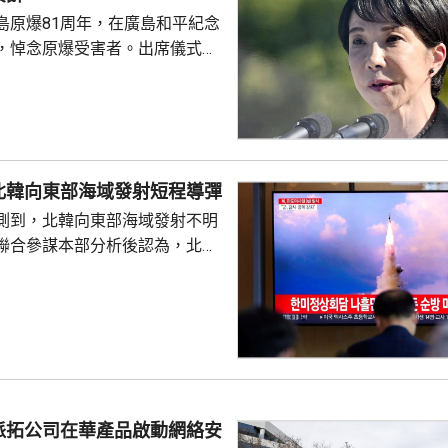
島原爆81周年，在廣島和平紀念
，悼念原爆受害者。出席儀式的
致辭時指，日本堅持「無核三原
界上唯一遭受核爆的國家，肩負
世界而繼續不懈努力的使命。 不
分析，高市致辭中有關「無核三
含糊其辭，雖然提到日本現在堅
北韓向東部海域發射短程導彈
，但並未明確表示日本將繼續堅
測到，北韓向東部海域發射不明
 高市在儀式結束後的記者會亦拒
聯合參謀本部分析後認為，北韓
三文件」時是否堅持...
導彈，加強監視警戒，並與美日
導彈的信息，保持戒備態勢。 今
42日再度發射彈道導彈，也是今
0次。美國與南韓今個月將舉行戰
自由護盾」聯合軍演，分析認
試射導彈是向美韓表達不滿，並
。
派拓公司在華產品啟動網絡安