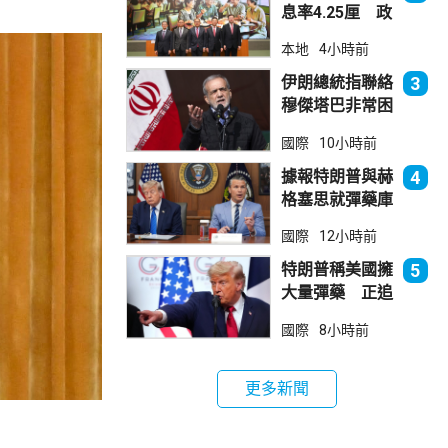
息率4.25厘 政
府：參考市況具
本地
4小時前
吸引力
伊朗總統指聯絡
3
穆傑塔巴非常困
難 斥有人試圖
國際
10小時前
製造分裂
據報特朗普與赫
4
格塞思就彈藥庫
存問題爭執
國際
12小時前
特朗普稱美國擁
5
大量彈藥 正追
捕叛國「洩密
國際
8小時前
者」
更多新聞