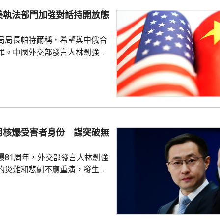
科學認知、促進國際社會整體利
美執法部門加強對話持開放態
劍強調，中國一貫奉行防禦性國
局局長帕特爾稱，希望與中俄合
艦在有關海域活動完全符...
罪。中國外交部發言人林劍強
美國執法部門加強對話溝通持開
繼續本著平等、尊重和互惠精
展執法領域合作。至於雙方是否
行動和人員交流，要向主管部門
用核爆受害者身份 謀突破無
爆81周年，外交部發言人林劍強
的災難和悲劇不應重演，發生核
更應反思銘記，日本軍國主義侵
長鳴。 林劍批評，日本
篡改歷史事實，政治利用「核爆
標籤博取國際同情，刻意淡化日