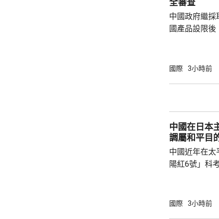
全審查
中國政府繼採
國產品設限後
告，對美國網絡安
Network
公告指，為保
國際
3小時前
行，防範網絡
依據《國家安
拓產品實施網絡安全審
美國採取5項
中國在日本
兩用物項對出口管
調屬和平目
中國近年在太
陽紅6號」科
的專屬經濟區
海底開採潛在
林劍回應說，
國際
3小時前
和平目的，嚴