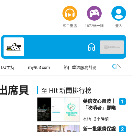
節目重溫
1872玩一陣
登入
搜尋
DJ主持
my903.com
節目重溫服務計劃
出席貝
至 Hit 新聞排行榜
藥倍安心風波｜
1
「吹哨者」鄭曦
琳踢保 警：仍
本地
2小時前
進行刑事調查
新一批銀債保證
2