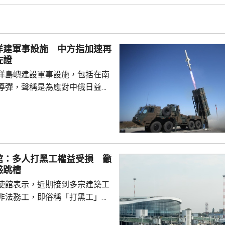
家造成數千萬人民傷亡，妄圖洗
執政當局近來更企圖整軍擴武，
對日本的核保護、圖謀突破「無
洋建軍事設施 中方指加速再
相官邸高官甚至叫囂謀...
佐證
洋島嶼建設軍事設施，包括在南
導彈，聲稱是為應對中俄日益頻
。中國外交部發言人林劍批評日
加速再軍事化的又一佐證，敦促
抹黑，切實反躬自省，認真汲取
在錯誤道路越走越遠。 林劍
日本肆意侵略擴張，犯下滔天罪
館：多人打黑工權益受損 籲
國和世界帶來深重災難，時至今
惑跳槽
省歷史，還故技重施，不斷炮製
使館表示，近期接到多宗建築工
虛假敘事，掩蓋持續強軍擴...
非法務工，即俗稱「打黑工」，
侵害的案件報告，提醒在當地的
嚴格遵守中國和以色列勞務合作