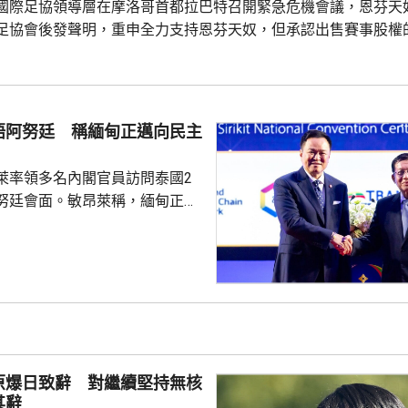
國際足協領導層在摩洛哥首都拉巴特召開緊急危機會議，恩芬天
足協會後發聲明，重申全力支持恩芬天奴，但承認出售賽事股權
函理事會和211個成員協會道歉，承諾會確保類似事件不再發生。
奴作出道歉，改變不了他們抵制世界盃等國際足協相關賽事的立
晤阿努廷 稱緬甸正邁向民主
萊率領多名內閣官員訪問泰國2
努廷會面。敏昂萊稱，緬甸正重
新政府正致力恢復穩定與和平、
；外交方面，將與鄰國干固友好
與東盟建立更良好關係。阿努廷
當選總統，又指支持緬甸參與東
又見證簽署多項諒解備忘錄，涵
問題、流經兩國河流的水質管
等。 今次是敏昂萊繼訪
原爆日致辭 對繼續堅持無核
老撾後，近月出訪的第四個...
其辭