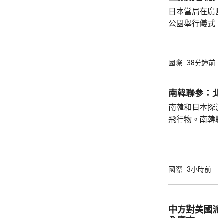
日本當局在廣
公園舉行儀式
首相高市早苗
則」，作為世
為實現無核武
國際
38分鐘前
過，日本傳媒
原則」的表態
南韓聯參：
持無核三原則
南韓和日本探
持有關原則。
飛行物。南韓
絕就修訂「安保
發射短程彈道
共享北韓彈道
次是北韓時隔
年以來的第1
國際
3小時前
區級的「乙支
為，北韓今次
展示軍事威懾
中方對美國