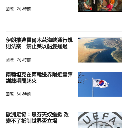
國際
2小時前
伊朗推進霍爾木茲海峽通行規
則法案 禁止美以船隻通過
國際
2小時前
南韓坦克在兩韓邊界附近實彈
訓練期間起火
國際
6小時前
歐洲足協：恩芬天奴道歉 改
變不了抵制世界盃立場