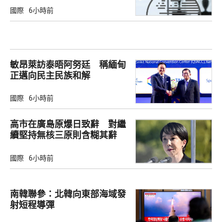
國際
6小時前
敏昂萊訪泰晤阿努廷 稱緬甸
正邁向民主民族和解
國際
6小時前
高市在廣島原爆日致辭 對繼
續堅持無核三原則含糊其辭
國際
6小時前
南韓聯參：北韓向東部海域發
射短程導彈