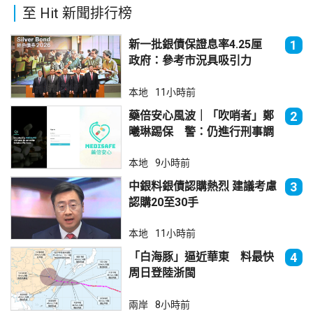
至 Hit 新聞排行榜
新一批銀債保證息率4.25厘
1
政府：參考市況具吸引力
本地
11小時前
藥倍安心風波｜「吹哨者」鄭
2
曦琳踢保 警：仍進行刑事調
查
本地
9小時前
中銀料銀債認購熱烈 建議考慮
3
認購20至30手
本地
11小時前
「白海豚」逼近華東 料最快
4
周日登陸浙閩
兩岸
8小時前