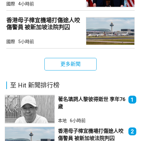
國際
4小時前
香港母子樟宜機場打傷途人咬
傷警員 被新加坡法院判囚
國際
5小時前
更多新聞
至 Hit 新聞排行榜
著名填詞人黎彼得逝世 享年76
1
歲
本地
6小時前
香港母子樟宜機場打傷途人咬
2
傷警員 被新加坡法院判囚