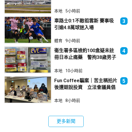
本地
5小時前
車路士0:1不敵祖雲斯 賽事吸
3
引逾4.8萬球迷入場
體育
9小時前
衞生署多區檢約100盒疑未註
4
冊日本止痛藥 警拘38歲男子
本地
10小時前
Fun Coffee騙案｜苦主稱拍片
5
後遭遊說投資 立法會議員倡
加強保障
本地
8小時前
更多新聞