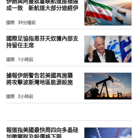
伊朗與阿曼就霍峽航道座標達
成一致 新航道大部分途經伊
朗領海
國際
39分鐘前
國際足協指恩芬天奴獲內部支
持留任主席
國際
1小時前
據報伊朗警告若美國再施襲
將攻擊波斯灣地區能源設施
國際
2小時前
報道指美國最快周四向多晶硅
加徵關稅及設價格下限