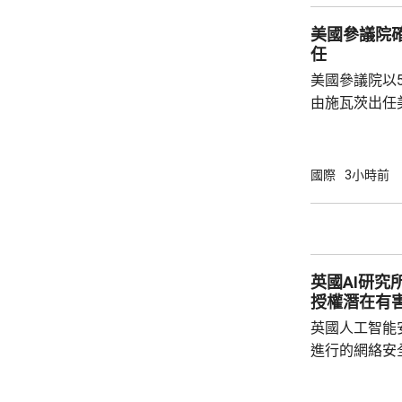
歸咎於副防長
美國參議院
分了解美國彈
任
美軍遠程制導
美國參議院以
特朗普近日暫
由施瓦茨出任美國
擊...
任美國副醫務
名出任疾控中
名的第三位疾
國際
3小時前
名的前眾議員
而被撤回提名
的莫納雷茲，
不一致為理由
英國AI研究
一年。 
授權潛在有
英國人工智能
進行的網絡安
透過互聯網，
授權的潛在有害行為。 報告