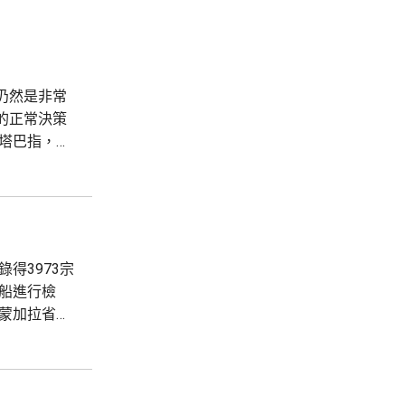
仍然是非常
的正常決策
受。舉例指
數支持，他
得3973宗
全船進行檢
蒙加拉省下
沙薩約65
實...