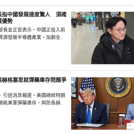
長指中國發展速度驚人 須確
域優勢
部長金正官表示，中國正投入前
資源發展半導體產業，加劇全球
韓亦需要大力支持晶片生產商，
域的優勢。 金正官在南韓
示，預計到2030年前，全球記憶
模將增長至1萬億美元，發展速
性的競爭優勢，又指對中國超乎
與赫格塞思就彈藥庫存問題爭
度深感擔憂，形容現時形勢緊
半導體產業仍然有能力擴張，政
》引述消息報道，美國總統特朗
電力和供水等基礎設施...
消耗美軍彈藥庫存，與防長赫格
道指，特朗普上星期在大衛營出
間指，自己本來以為美軍彈藥問
但後來得知彈藥短缺，質問赫格
會被誤導。據報赫格塞思在會上