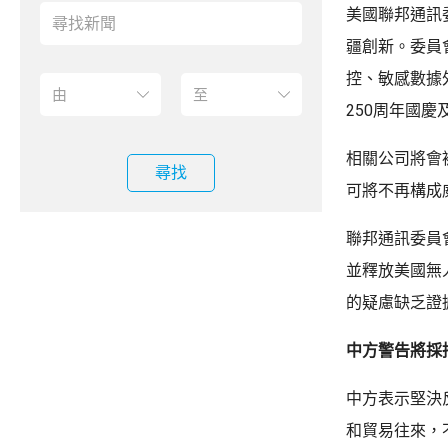
美國聯邦通訊
疆創新。委員
控、敏感數據
250周年國慶
相關公司將會
尋找
可將不再構成
聯邦通訊委員
並釋放美國無
的疑慮缺乏證
中方警告將採
中方表示堅決
和貿易往來，