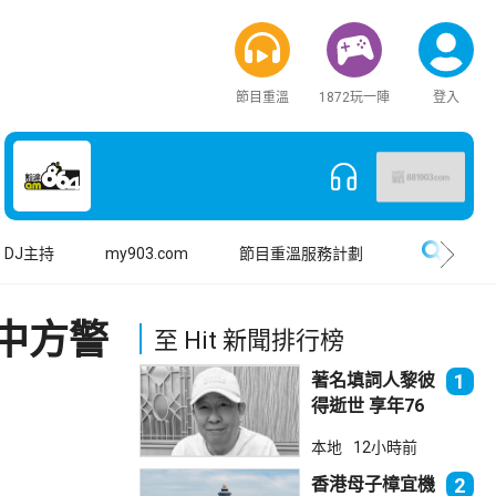
節目重溫
1872玩一陣
登入
搜尋
DJ主持
my903.com
節目重溫服務計劃
中方警
至 Hit 新聞排行榜
著名填詞人黎彼
1
得逝世 享年76
歲
本地
12小時前
香港母子樟宜機
2