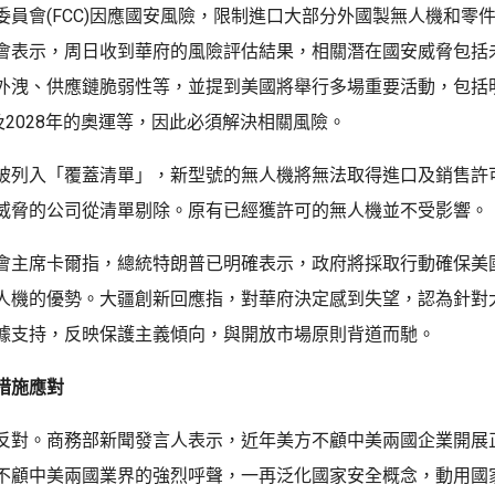
委員會(FCC)因應國安風險，限制進口大部分外國製無人機和零
會表示，周日收到華府的風險評估結果，相關潛在國安威脅包括
外洩、供應鏈脆弱性等，並提到美國將舉行多場重要活動，包括
及2028年的奧運等，因此必須解決相關風險。
被列入「覆蓋清單」，新型號的無人機將無法取得進口及銷售許
威脅的公司從清單剔除。原有已經獲許可的無人機並不受影響。
會主席卡爾指，總統特朗普已明確表示，政府將採取行動確保美
人機的優勢。大疆創新回應指，對華府決定感到失望，認為針對
據支持，反映保護主義傾向，與開放市場原則背道而馳。
措施應對
反對。商務部新聞發言人表示，近年美方不顧中美兩國企業開展
不顧中美兩國業界的強烈呼聲，一再泛化國家安全概念，動用國