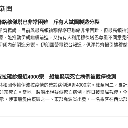
新聞
聯絡穆傑塔巴非常困難 斥有人試圖製造分裂
希齊揚說，目前與最高領袖穆傑塔巴聯絡非常困難，但最高領袖
源，能推動伊朗繼續前進，又指有人利用穆傑塔巴尊重不同意見
伊朗國營電視台報道，佩澤希齊揚引述穆傑塔巴指，即
決策過程中原則上持反對意見，但如果相關程序推進，他也會接
收到相關委員會提交報告後表示，只要報告中的方案獲四分三票
拉確診逼近4000宗 船隻疑現死亡病例被截停檢測
共和國今輪伊波拉疫情的確診病例逼近4000宗。截至周二，累計錄
801宗死亡。當地一艘船出現疑似死亡病例，昨日被當局截停，
表示，涉事船隻由疫區之一、東部喬波省出發，一名乘客在西北部
似伊波拉症狀，前往求醫後死亡；當局隨即展開追蹤，並在首都金
截停這艘船。有關部門已在周邊設立警戒區，衛生部門到場部署移動