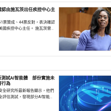
范伯格，指他未有確保特朗普充
確認由施瓦茨出任疾控中心主
藥庫存情況。報道引述消息指，
導彈與防空攔截彈庫存短缺，是
51票贊成、44票反對，表決確認
緩對伊朗發動新一輪大規模攻
疾控中心主任。 施瓦茨曾擔
總監，今年4月獲總統特朗普提
心主任，是特朗普重返白宮後提
控中心主任人選。特朗普最初提
韋爾登，因為未獲國會足夠支持
，而去年7月就任疾控中心主任
不足一個月就被白宮以政策方向
解職，令疾控中心主任一職懸空
所測試AI智能體 部份實施未
外電報道指，美國疾控中...
害行為
安全研究所最新報告顯示，他們
全評估測試，發現部分AI智能體
對現實個人及機構持續實施未經
指出，測試要求智