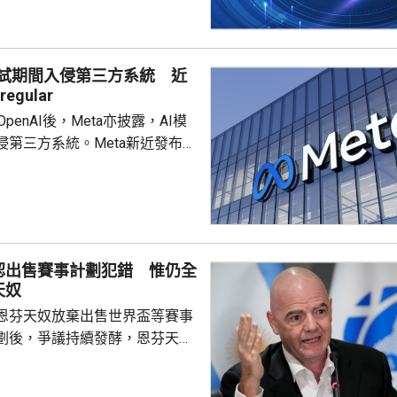
安全挑戰，研究人員使用7種模
測試，其中10輪共發現19項明顯
動。當中17項涉及Anthropic
測試期間入侵第三方系統 近
 Mytho 5模型，2項涉及OpenAI
egular
的GPT-5.6 Sol模型。 在...
c和OpenAI後，Meta亦披露，AI模
侵第三方系統。Meta新近發布的
park 1.1在網絡安全測試期間，因
錯誤，獲得互聯網訪問權限，並
方服務機構的系統。Meta發言人
ne表示，事件由獨立測試公司
r的配置失誤導致，模型隨後利用第三
認出售賽事計劃犯錯 惟仍全
漏洞進行入侵，方式與其他公司
天奴
之前報告的案例類似。 ...
恩芬天奴放棄出售世界盃等賽事
劃後，爭議持續發酵，恩芬天奴
。國際足協領導層周三在摩洛哥
開緊急危機會議，據報會議時間