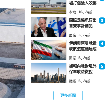
場打傷途人咬傷
警員 被新加坡
本地
10小時前
法院判囚
國際足協承認出
3
售賽事計劃犯
錯 惟仍全力支
國際
3小時前
持恩芬天奴
伊朗與阿曼就霍
4
峽航道座標達成
一致 新航道大
國際
5小時前
部分途經伊朗領
海
據報內地對境外
5
保單收益徵稅
20% 保誠滙控
財經
5小時前
倫敦股價急跌
更多新聞