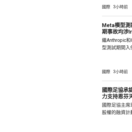
能體完成網絡
國際
3小時前
型開展122輪
超出設定範圍的行
Meta模型
公司的Claude
期事故均涉Irr
繼Anthropi
型測試期間入
模型Muse S
測試環境配置
入侵一家第三
國際
3小時前
Andy Sto
Irregula
國際足協承
方服務的安全
力支持恩芬
國際足協主席
股權的融資計
面臨下台壓力
首都拉巴特召