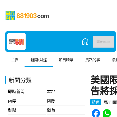
主頁
新聞/財經
節目精華
馬路的事
最
美國
新聞分類
告將
即時新聞
本地
兩岸
國際
精選
兩岸, 
Share to Face
Share t
財經
體育