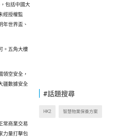
件，包括中國大
未經授權監
明年世界盃、
可。五角大樓
國領空安全，
大疆數據安全
#話題搜尋
HK2
智慧物業保養方案
正常商業交易
家力量打擊包