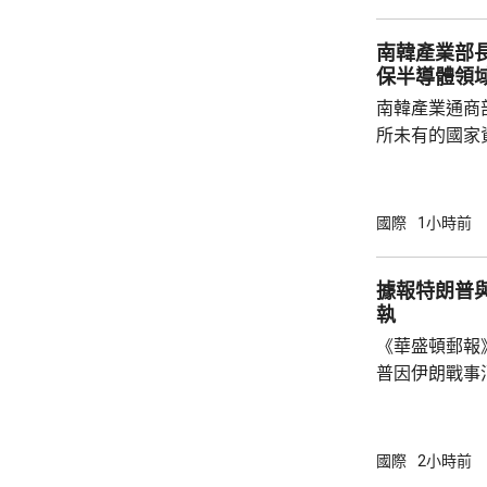
南韓產業部
保半導體領
南韓產業通商
所未有的國家
科技競爭，南
否則將失去半導體領
一個論壇上表
國際
1小時前
體晶片市場規
度將成為決定
據報特朗普
想像的發展速
執
迫，而南韓的
《華盛頓郵報
府應該透過投資
普因伊朗戰事
塞思爭執。報
席內閣會議期
題已經解決，
國際
2小時前
塞思為何自己