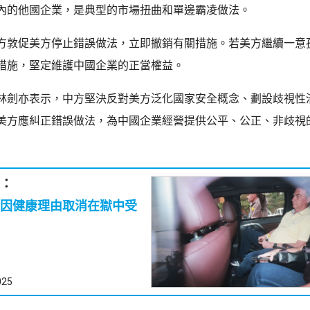
內的他國企業，是典型的市場扭曲和單邊霸凌做法。
方敦促美方停止錯誤做法，立即撤銷有關措施。若美方繼續一意
措施，堅定維護中國企業的正當權益。
林劍亦表示，中方堅決反對美方泛化國家安全概念、劃設歧視性
美方應糾正錯誤做法，為中國企業經營提供公平、公正、非歧視
：
因健康理由取消在獄中受
025