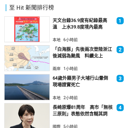
至 Hit 新聞排行榜
天文台錄36.9度有紀錄最高
1
溫 上水39.8度境內最高
本地
6小時前
「白海豚」先後兩次登陸浙江
2
後減弱為颱風 料續北上
兩岸
1小時前
64歲外籍男子大埔行山暈倒
3
現場證實死亡
本地
2小時前
長崎原爆81周年 高市「無核
4
三原則」表態依然含糊其詞
國際
5小時前