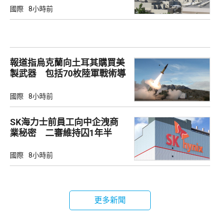
國際
8小時前
報道指烏克蘭向土耳其購買美
製武器 包括70枚陸軍戰術導
彈
國際
8小時前
SK海力士前員工向中企洩商
業秘密 二審維持囚1年半
國際
8小時前
更多新聞