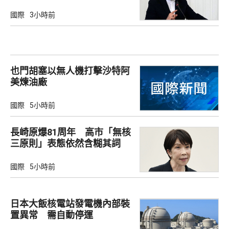
國際
3小時前
也門胡塞以無人機打擊沙特阿
美煉油廠
國際
5小時前
長崎原爆81周年 高市「無核
三原則」表態依然含糊其詞
國際
5小時前
日本大飯核電站發電機內部裝
置異常 需自動停運