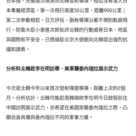
日本指，先後兩次偵測到北韓發射導彈，相信沒有落入日
本專屬經濟區。第一次飛行高度50公里，距離900公里；
第二次參數相若。日方評估，兩枚導彈沿著不規則軌跡飛
行。防衛大臣小泉進次郎批評北韓的行動威脅日本、地區
與國際和平安全，已透過駐北京大使館向北韓提出強烈抗
議和譴責。
分析料北韓趁李在明訪華、美軍襲委內瑞拉展示武力
今次是北韓今年以來首次發射彈道導彈，距離上次約2個
月。分析估計，北韓可能趁南韓總統李在明今日啟程前往
中國訪問展示武力，亦希望在美國突襲委內瑞拉之際，凸
顯自身具備與委內瑞拉不同的軍事力量。