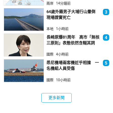
兩岸
14分鐘前
64歲外籍男子大埔行山暈倒
3
現場證實死亡
本地
1小時前
長崎原爆81周年 高市「無核
4
三原則」表態依然含糊其詞
國際
4小時前
悉尼機場兩客機近乎相撞 一
5
名機組人員受傷
國際
10小時前
更多新聞