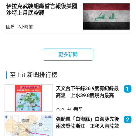
伊拉克武裝組織誓言報復美國
沙特上月底空襲
國際
7小時前
更多新聞
至 Hit 新聞排行榜
天文台下午錄36.9度有紀錄最
1
高溫 上水39.8度境內最高
本地
4小時前
強颱風「白海豚」白海豚先後
2
兩次登陸浙江 正移入內陸並
減弱