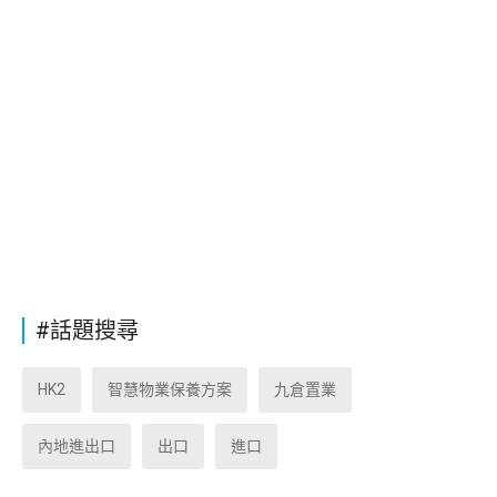
#話題搜尋
HK2
智慧物業保養方案
九倉置業
內地進出口
出口
進口