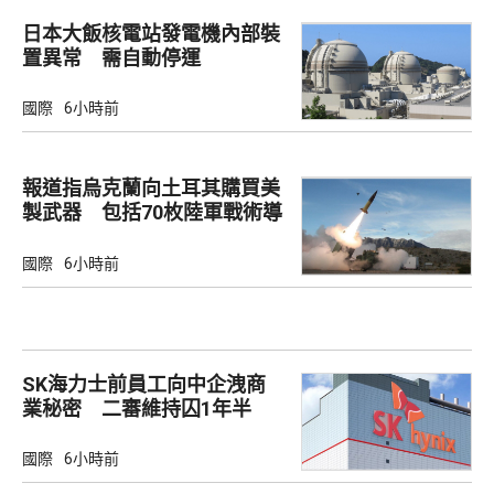
日本大飯核電站發電機內部裝
置異常 需自動停運
國際
6小時前
報道指烏克蘭向土耳其購買美
製武器 包括70枚陸軍戰術導
彈
國際
6小時前
SK海力士前員工向中企洩商
業秘密 二審維持囚1年半
國際
6小時前