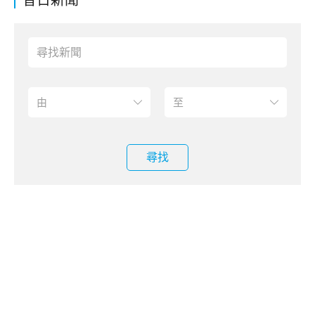
昔日新聞
尋找