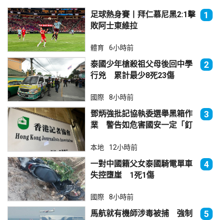
足球熱身賽丨拜仁慕尼黑2:1擊
1
敗阿士東維拉
體育
6小時前
泰國少年槍殺祖父母後回中學
2
行兇 累計最少8死23傷
國際
8小時前
鄧炳強批記協執委選舉黑箱作
3
業 警告如危害國安一定「釘
死你」
本地
12小時前
一對中國籍父女泰國騎電單車
4
失控墮崖 1死1傷
國際
8小時前
馬航就有機師涉毒被捕 強制
5