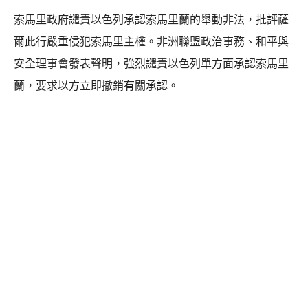
索馬里政府譴責以色列承認索馬里蘭的舉動非法，批評薩
爾此行嚴重侵犯索馬里主權。非洲聯盟政治事務、和平與
安全理事會發表聲明，強烈譴責以色列單方面承認索馬里
蘭，要求以方立即撤銷有關承認。