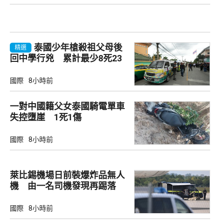
泰國少年槍殺祖父母後
精選
回中學行兇 累計最少8死23
傷
國際
8小時前
一對中國籍父女泰國騎電單車
失控墮崖 1死1傷
國際
8小時前
萊比錫機場日前裝爆炸品無人
機 由一名司機發現再踢落
國際
8小時前