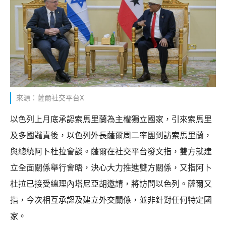
來源：薩爾社交平台X
以色列上月底承認索馬里蘭為主權獨立國家，引來索馬里
及多國譴責後，以色列外長薩爾周二率團到訪索馬里蘭，
與總統阿卜杜拉會談。薩爾在社交平台發文指，雙方就建
立全面關係舉行會晤，決心大力推進雙方關係，又指阿卜
杜拉已接受總理內塔尼亞胡邀請，將訪問以色列。薩爾又
指，今次相互承認及建立外交關係，並非針對任何特定國
家。