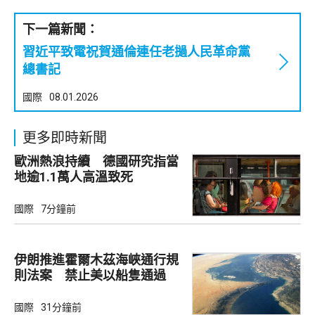
下一篇新聞：
習近平致電祝賀通倫連任老撾人民革命黨
總書記
國際
08.01.2026
更多即時新聞
歐洲熱浪持續 德國研究指當
地逾1.1萬人高溫致死
國際
7分鐘前
伊朗推進霍爾木茲海峽通行規
則法案 禁止美以船隻通過
國際
31分鐘前