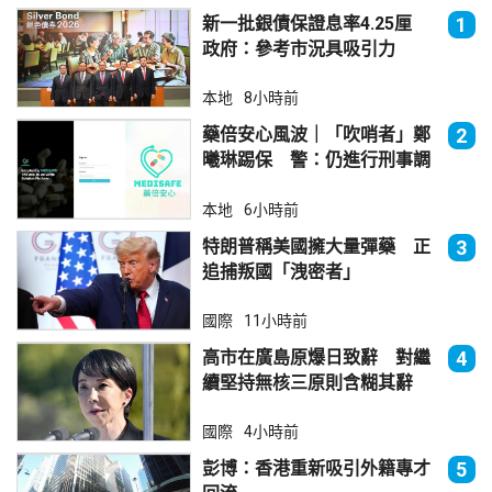
新一批銀債保證息率4.25厘
1
政府：參考市況具吸引力
本地
8小時前
藥倍安心風波｜「吹哨者」鄭
2
曦琳踢保 警：仍進行刑事調
查
本地
6小時前
特朗普稱美國擁大量彈藥 正
3
追捕叛國「洩密者」
國際
11小時前
高市在廣島原爆日致辭 對繼
4
續堅持無核三原則含糊其辭
國際
4小時前
彭博：香港重新吸引外籍專才
5