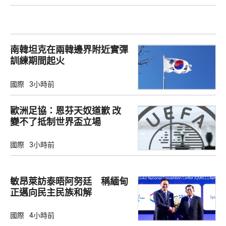
南韓坦克在兩韓邊界附近實彈
訓練期間起火
國際
3小時前
歐洲足協：恩芬天奴道歉 改
變不了抵制世界盃立場
國際
3小時前
敏昂萊訪泰晤阿努廷 稱緬甸
正邁向民主民族和解
國際
4小時前