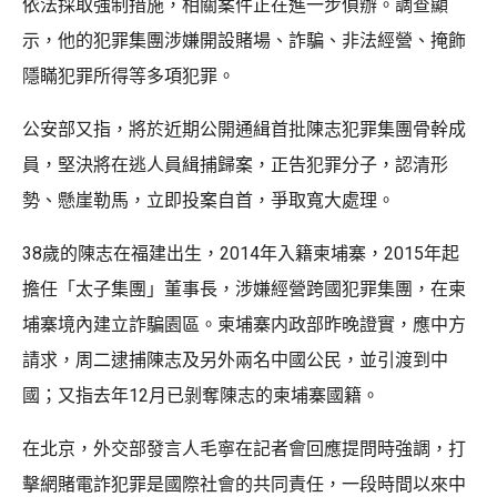
依法採取強制措施，相關案件正在進一步偵辦。調查顯
示，他的犯罪集團涉嫌開設賭場、詐騙、非法經營、掩飾
隱瞞犯罪所得等多項犯罪。
公安部又指，將於近期公開通緝首批陳志犯罪集團骨幹成
員，堅決將在逃人員緝捕歸案，正告犯罪分子，認清形
勢、懸崖勒馬，立即投案自首，爭取寬大處理。
38歲的陳志在福建出生，2014年入籍柬埔寨，2015年起
擔任「太子集團」董事長，涉嫌經營跨國犯罪集團，在柬
埔寨境內建立詐騙園區。柬埔寨内政部昨晚證實，應中方
請求，周二逮捕陳志及另外兩名中國公民，並引渡到中
國；又指去年12月已剝奪陳志的柬埔寨國籍。
在北京，外交部發言人毛寧在記者會回應提問時強調，打
擊網賭電詐犯罪是國際社會的共同責任，一段時間以來中