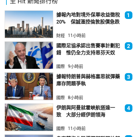
至 Hit 新聞排行榜
據報內地對境外保單收益徵稅
1
20% 保誠滙控倫敦股價急跌
財經
11小時前
國際足協承認出售賽事計劃犯
2
錯 惟仍全力支持恩芬天奴
國際
9小時前
據報特朗普與赫格塞思就彈藥
3
庫存問題爭執
國際
8小時前
伊朗與阿曼就霍峽航道達一
4
致 大部分經伊朗領海
國際
11小時前