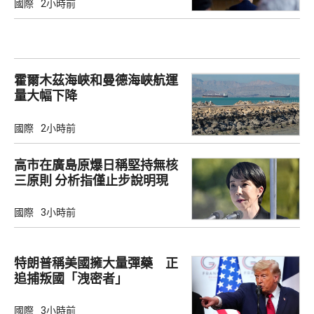
國際
2小時前
霍爾木茲海峽和曼德海峽航運
量大幅下降
國際
2小時前
高市在廣島原爆日稱堅持無核
三原則 分析指僅止步說明現
狀
國際
3小時前
特朗普稱美國擁大量彈藥 正
追捕叛國「洩密者」
國際
3小時前