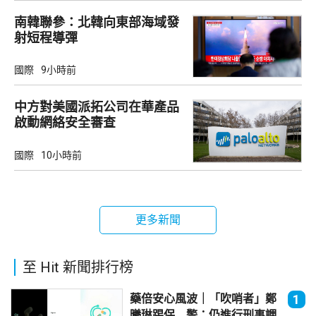
南韓聯參：北韓向東部海域發
射短程導彈
國際
9小時前
中方對美國派拓公司在華產品
啟動網絡安全審查
國際
10小時前
更多新聞
至 Hit 新聞排行榜
藥倍安心風波｜「吹哨者」鄭
1
曦琳踢保 警：仍進行刑事調