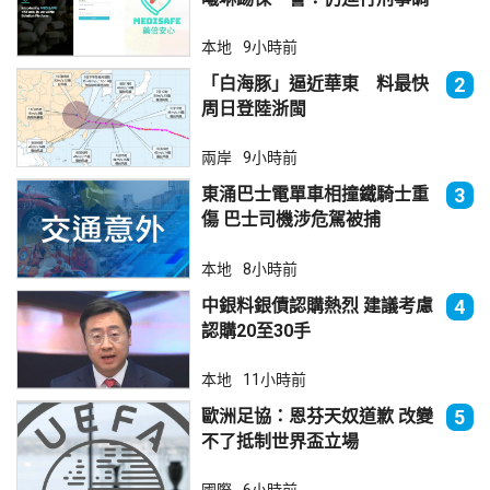
查
本地
9小時前
「白海豚」逼近華東 料最快
2
周日登陸浙閩
兩岸
9小時前
東涌巴士電單車相撞鐵騎士重
3
傷 巴士司機涉危駕被捕
本地
8小時前
中銀料銀債認購熱烈 建議考慮
4
認購20至30手
本地
11小時前
歐洲足協：恩芬天奴道歉 改變
5
不了抵制世界盃立場