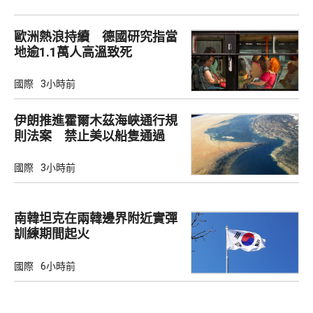
歐洲熱浪持續 德國研究指當
地逾1.1萬人高溫致死
國際
3小時前
伊朗推進霍爾木茲海峽通行規
則法案 禁止美以船隻通過
國際
3小時前
南韓坦克在兩韓邊界附近實彈
訓練期間起火
國際
6小時前