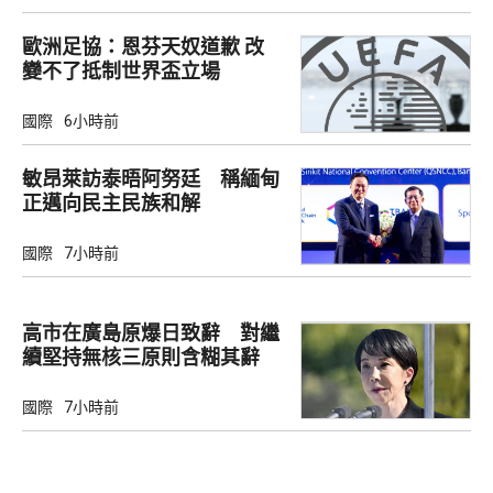
歐洲足協：恩芬天奴道歉 改
變不了抵制世界盃立場
國際
6小時前
敏昂萊訪泰晤阿努廷 稱緬甸
正邁向民主民族和解
國際
7小時前
高市在廣島原爆日致辭 對繼
續堅持無核三原則含糊其辭
國際
7小時前