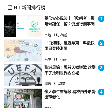
至 Hit 新聞排行榜
藥倍安心風波｜「吹哨者」鄭
1
曦琳踢保 警：仍進行刑事調
查
本地
11小時前
「白海豚」逼近華東 料最快
2
周日登陸浙閩
兩岸
11小時前
歐洲足協：恩芬天奴道歉 改變
3
不了抵制世界盃立場
國際
8小時前
嶺大學生會解散 稱校內外形勢
4
出現變化