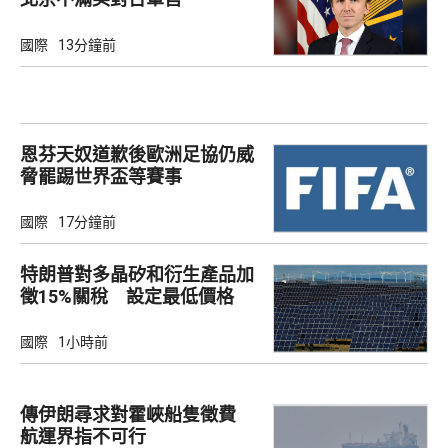
國際
13分鐘前
恩芬天奴道歉後歐洲足協仍威
脅罷踢世界盃等賽事
國際
17分鐘前
特朗普對多晶矽和衍生產品加
徵15%關稅 設定最低價格
國際
1小時前
傳伊朗尋求對霍峽船隻徵費
航運界指不可行