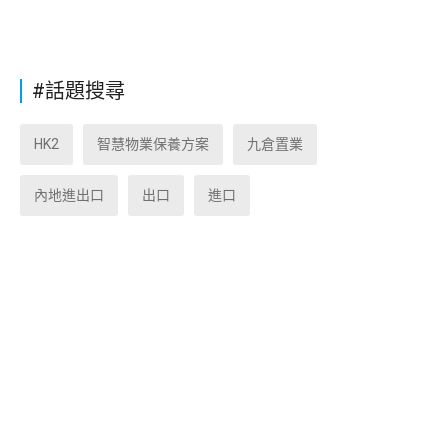
#話題搜尋
HK2
智慧物業保養方案
九倉置業
內地進出口
出口
進口