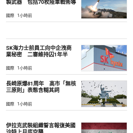
製武器 包括70枚陸軍戰術導
彈
國際
1小時前
SK海力士前員工向中企洩商
業秘密 二審維持囚1年半
國際
1小時前
長崎原爆81周年 高市「無核
三原則」表態含糊其詞
國際
1小時前
伊拉克武裝組織誓言報復美國
沙特上月底空襲