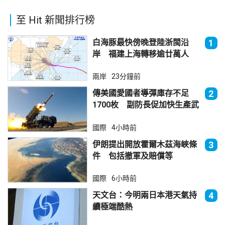
至 Hit 新聞排行榜
白海豚最快傍晚登陸浙閩沿
1
岸 福建上海轉移逾廿萬人
兩岸
23分鐘前
傳美國愛國者導彈庫存不足
2
1700枚 副防長促加快生產武
器
國際
4小時前
伊朗提出開放霍爾木茲海峽條
3
件 包括撤軍及賠償等
國際
6小時前
天文台：今明兩日本港天氣持
4
續極端酷熱