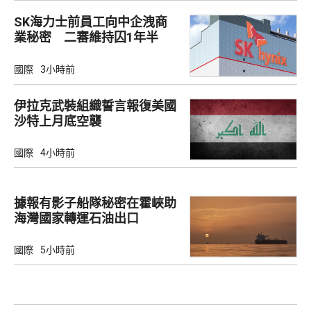
SK海力士前員工向中企洩商
業秘密 二審維持囚1年半
國際
3小時前
伊拉克武裝組織誓言報復美國
沙特上月底空襲
國際
4小時前
據報有影子船隊秘密在霍峽助
海灣國家轉運石油出口
國際
5小時前