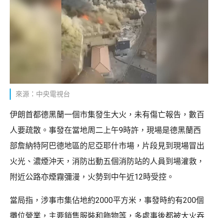
來源：中央電視台
伊朗首都德黑蘭一個市集發生大火，未有傷亡報告，數百
人要疏散。事發在當地周二上午9時許，現場是德黑蘭西
部詹納特阿巴德地區的尼亞耶什市場，片段見到現場冒出
火光、濃煙沖天，消防出動五個消防站的人員到場灌救，
附近公路亦煙霧彌漫，火勢到中午近12時受控。
當局指，涉事市集佔地約2000平方米，事發時約有200個
攤位營業，主要銷售服裝和飾物等，多處事後都被大火吞