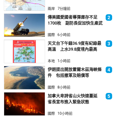
兩岸
7分鐘前
傳美國愛國者導彈庫存不足
2
1700枚 副防長促加快生產武
器
國際
6小時前
天文台下午錄36.9度有紀錄最
3
高溫 上水39.8度境內最高
本地
1小時前
伊朗提出開放霍爾木茲海峽條
4
件 包括撤軍及賠償等
國際
8小時前
加拿大卑詩省山火快速蔓延
5
省長宣布進入緊急狀態
國際
10小時前