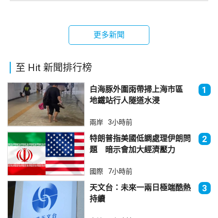
更多新聞
至 Hit 新聞排行榜
白海豚外圍雨帶掃上海市區
1
地鐵站行人隧道水浸
兩岸
3小時前
特朗普指美國低調處理伊朗問
2
題 暗示會加大經濟壓力
國際
7小時前
天文台：未來一兩日極端酷熱
3
持續