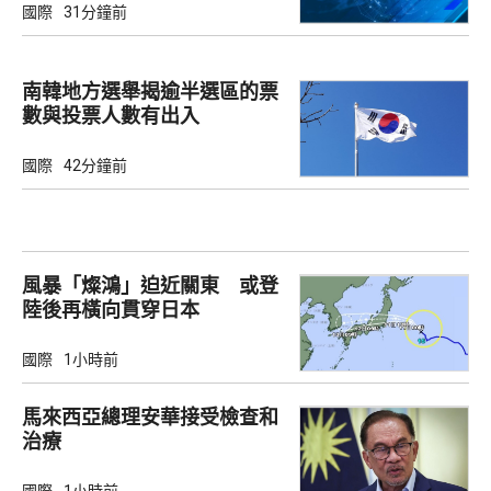
國際
31分鐘前
南韓地方選舉揭逾半選區的票
數與投票人數有出入
國際
42分鐘前
風暴「燦鴻」迫近關東 或登
陸後再橫向貫穿日本
國際
1小時前
馬來西亞總理安華接受檢查和
治療