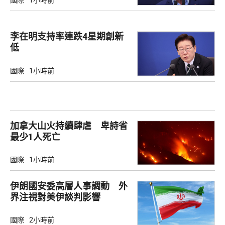
國際
1小時前
李在明支持率連跌4星期創新
低
國際
1小時前
加拿大山火持續肆虐 卑詩省
最少1人死亡
國際
1小時前
伊朗國安委高層人事調動 外
界注視對美伊談判影響
國際
2小時前