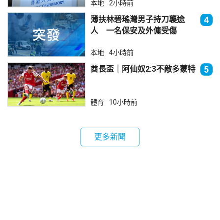
本地
2小時前
薄扶林碧瑤灣男子持刀襲途
4
人 一名保安及外傭受傷
本地
4小時前
酋長盃｜阿仙奴2:3不敵多蒙特
5
體育
10小時前
更多新聞