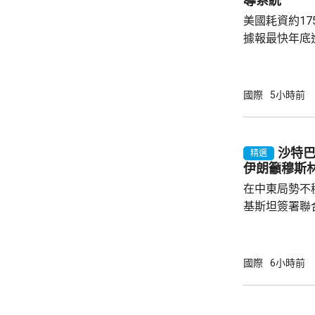
導系統
俗場所，向十
美國耗資約1
每人涉及的費用
據報最快年底
行測試。 彭博社引述消息人士指，研發階段的
測試包括一次地
年進行兩次飛
國際
5小時前
標區域；到2
國防部將根據
行篩選。消息
沙特
精選
面測試，政府
伊朗籲穆斯
預料美國太空部
在中東局勢不
基斯坦簽署聯
武裝攻擊，都會
去數個月多次
伊朗支持的也
國際
6小時前
示，協議可被
果攻擊沙特將
和土耳其介入，令