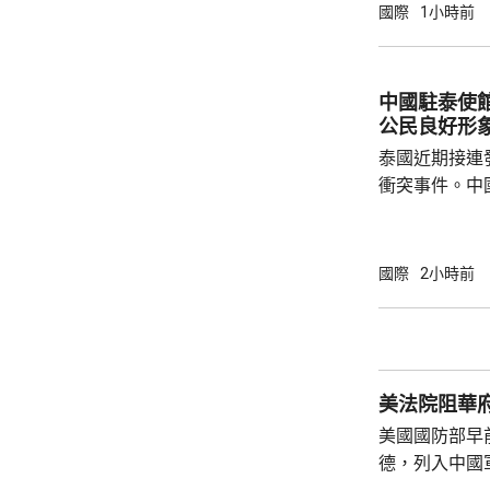
施，打破僵局
國際
1小時前
為，高市在與
興奮，在處理
方面，看不出有什麼戰
中國駐泰使
修改後的新版《
公民良好形
泰國近期接連
衝突事件。中
到泰國的公民
參與活動，自
定，文明旅遊
國際
2小時前
形象，並尊重
泰一家親」傳統友誼。 使館
公民要提前做
場、拍攝、攜
美法院阻華
法權益受到侵害
美國國防部早
德，列入中國