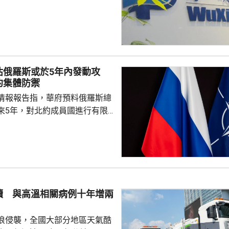
決定。美國聯邦地區法院星期五
欠缺證據，證明有關決定的合理
止執行決定。藥明康德對法院裁
認為此舉減輕公司被列入名單所
響，相信在客觀公平的司法審訊
 美國國防部6月將阿
估俄羅斯或於5年內發動攻
及比亞迪等中國企業，列為支援
約集體防禦
，多間被列入名單的公司事...
情報報告指，華府預料俄羅斯總
來5年，對北約成員國進行有限
測試北約團結程度，以及對集體
攻擊或小規模入侵等，最有可能
的海三國或波蘭採取行動；有華
都相信，如果普京未能找到體面
戰事的方式，便可能會升級對北
續 與高溫相關病例十年增兩
在必要時作出防衛和威...
浪侵襲，全國大部分地區天氣酷