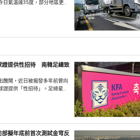
今日氣溫達35度，部分地區更高
部沿海地區將有強降雨，首都圏和
亦會有零星降雨，有助緩解高溫
天氣相關的病例，過去10年增加
2015每年平均有215宗，到
0年增至658宗，過去5年稍為回
38宗。與高溫天氣有關的死亡病
球證提供性招待 南韓足總致
..
出醜聞，近日被揭發多年前曾向
球證提供「性招待」。足總星期
，指對於近期圍繞足總的爭議令
憂深表歉意，承諾進行全面改
組織內部的透明度和誠信，以滿
16年
告顯示，南韓足總在2011年3
防部擬年底前首次測試金穹反
期間，曾在首爾、蔚山等地的風