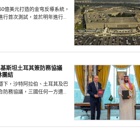
多名外籍球證提供「性招待」，
750億美元打造的金穹反導系統，
由數十萬至近百萬韓...
進行首次測試，並於明年進行飛
面測試，之後會在2027和28
行測試，將攔截器發射到空中目
029年進行的目標攔截擊落測試。
參與企業的成本和效能等指標進
人士指，如果年底前順利完成地
巴基斯坦土耳其簽防務協議
會向相關公司支付6000萬美元，
林團結
隊會由...
穩下，沙特阿拉伯、土耳其及巴
合防務協議，三國任何一方遭受
被視為對三國的攻擊。 沙特過
受到美伊戰事波及，同時受到獲
門胡塞武裝攻擊。有沙特官員表
視為對伊朗的一個警告，顯示如
會引起的後果，包括令巴基斯坦
戰事急劇擴大。 區內多個國