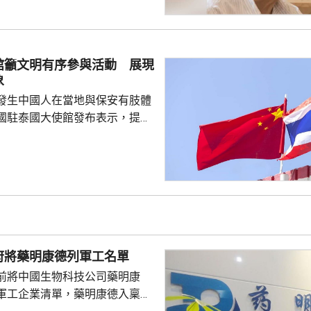
，難免被批評是不負責任。他認
美國總統特朗普會面時顯得過於
對美中的距離感和如何保持平衡
略。 對於上月國會通過
館籲文明有序參與活動 展現
皇室典範》，細川批評是執...
象
發生中國人在當地與保安有肢體
國駐泰國大使館發布表示，提醒
要遵守當地法律法規，文明有序
覺服從活動現場秩序和管理規
、禮貌待人，展現中國公民良好
當地民眾，珍惜和自覺維護「中
又指，參與活動的
好準備，了解活動規則，包括入
帶物品等要求，如發生糾紛或合
府將藥明康德列軍工名單
，應保持冷靜，依法理性維...
前將中國生物科技公司藥明康
軍工企業清單，藥明康德入稟法