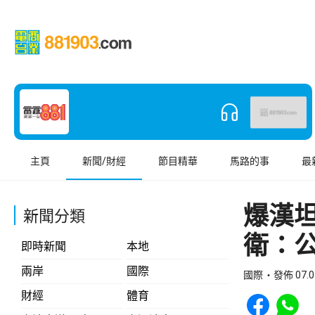
主頁
新聞/財經
節目精華
馬路的事
最
爆漢
新聞分類
衛：
即時新聞
本地
兩岸
國際
國際
發佈 07.0
Share to Face
Share t
財經
體育