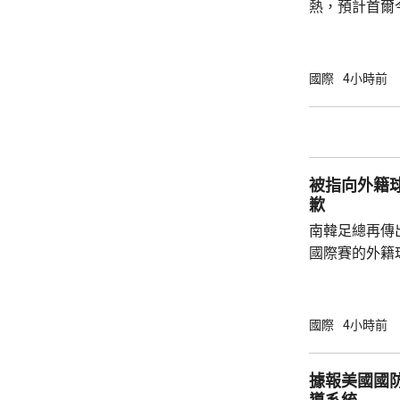
熱，預計首爾
達37度；東
中部地區下午
天氣。 高溫天氣可能引致健康問題。南韓當局
國際
4小時前
公布，與高溫
兩倍；2011至
2016至202
落，但仍有6
被指向外籍
例亦有所增加，.
歉
南韓足總再傳
國際賽的外籍
六發聲明致歉
公眾失望和擔
革，保證加強
國際
4小時前
足公眾的期望。 南韓傳媒近日報道，20
一份政府審計報
據報美國國
月至翌年3月