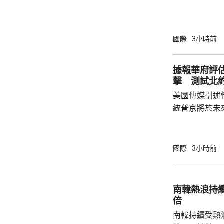
院挑戰華府的
裁定，國防部
性，並頒令阻
決表示歡迎，
國際
3小時前
帶來的不利影
後，事實終將不辯自明。
據報華府評
里巴巴、百度
擊 測試北
中國軍方的實體
美國傳媒引述
統普京將於未
度的攻擊，以
防禦的決心。 據報報告列出多個攻擊的可能
性，包括網絡
國際
3小時前
的是針對波羅
府和北約官員
地結束烏克蘭
南韓熱浪持
約的衝突。 北約拒絕置評，只表示一直評估不
倍
同情況，準備好
南韓持續受熱