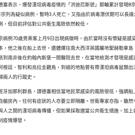
德塞表示，爆發漢坦病毒疫情的「洪迪厄斯號」郵輪累計發現8宗
3宗列為疑似病例，暫時3人死亡，又指由於病毒潛伏期可以長達
例，但目前評估對公共衛生風險依然較低。
宗病例70歲男乘客上月9日出現病徵時，由於當時沒有懷疑是感
本，他之後在船上去世，遺體運往南大西洋英國屬地聖赫勒拿島，
送到南非後在約翰內斯堡一間醫院去世，在當地檢測才發現是感
阿根廷、智利和烏拉圭觀鳥，到過的地點曾有帶漢坦病毒鼠類出
婦兩人的行蹤史。
班牙加那利群島，譚德塞相信當地民眾感染的風險很低，強調船
自艙房內，任何有症狀的人亦要立即隔離。世衛專家亦指，雖然
與人之間的漢坦病毒傳播，但如果採取適當公共衛生措施，加上
制疫情爆發。