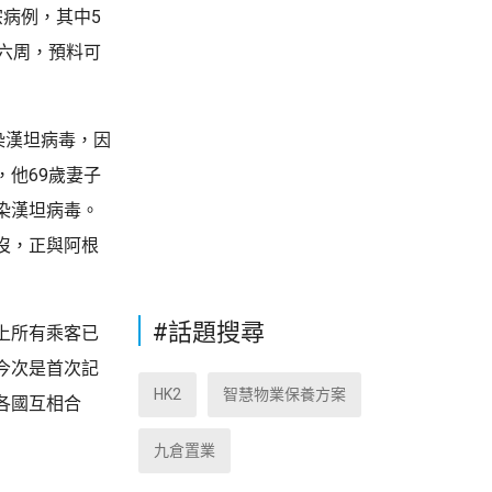
病例，其中5
六周，預料可
染漢坦病毒，因
他69歲妻子
染漢坦病毒。
沒，正與阿根
#話題搜尋
上所有乘客已
今次是首次記
HK2
智慧物業保養方案
各國互相合
九倉置業