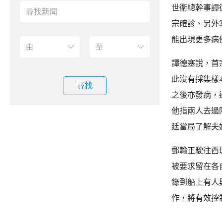
世衛總幹事譚
宗確診、另外
能出現更多病
譚德塞說，首
此沒有採集樣
尋找
之後亦發病，
他指兩人去過
廷當局了解夫
郵輪正駛往西
被要求留在各
錄到船上有人
作，將有效控