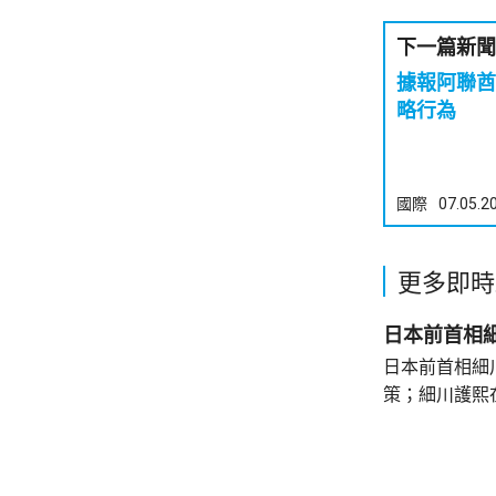
下一篇新聞
據報阿聯酋
略行為
國際
07.05.2
更多即時
日本前首相
日本前首相細
策；細川護熙
秋》月刊撰文
事論，令日中
正給日本國民