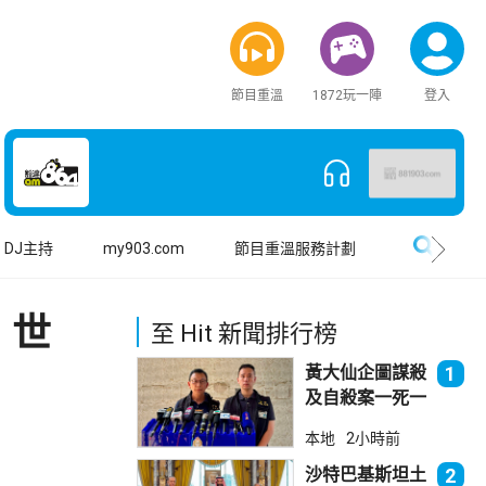
節目重溫
1872玩一陣
登入
搜尋
DJ主持
my903.com
節目重溫服務計劃
 世
至 Hit 新聞排行榜
黃大仙企圖謀殺
1
及自殺案一死一
傷
本地
2小時前
沙特巴基斯坦土
2