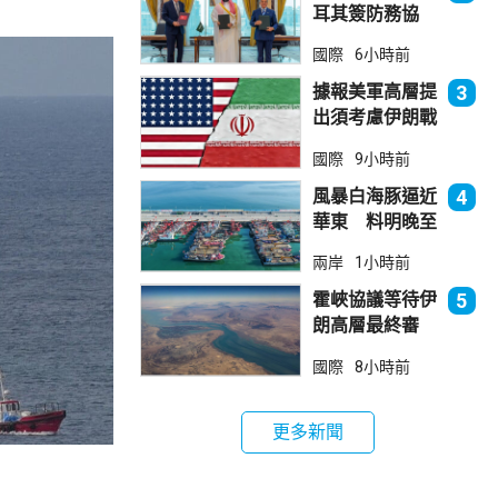
耳其簽防務協
議 伊朗籲穆斯
國際
6小時前
林團結
據報美軍高層提
3
出須考慮伊朗戰
事退出方案
國際
9小時前
風暴白海豚逼近
4
華東 料明晚至
周一登陸浙閩一
兩岸
1小時前
帶
霍峽協議等待伊
5
朗高層最終審
批 華府料重開
國際
8小時前
航道後解除封鎖
更多新聞