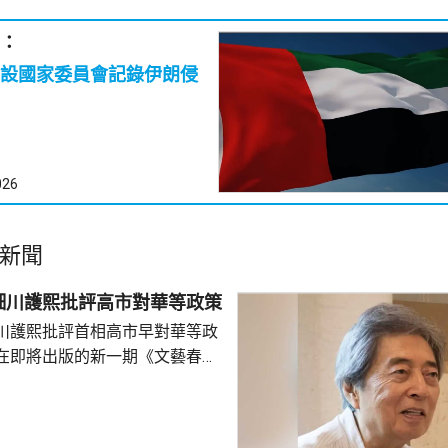
：
設國家委員會記錄伊朗侵
026
新聞
細川護熙批評高市對華等政策
川護熙批評首相高市早對華等政
在即將出版的新一期《文藝春
指，高市去年在國會發表台灣有
關係惡化，嚴重降溫的日中關係
帶來巨大損失。高市未有採取措