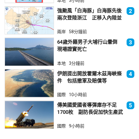
本地
3小時前
強颱風「白海豚」白海豚先後
2
兩次登陸浙江 正移入內陸並
減弱
兩岸
58分鐘前
64歲外籍男子大埔行山暈倒
3
現場證實死亡
本地
3分鐘前
伊朗提出開放霍爾木茲海峽條
4
件 包括撤軍及賠償等
國際
10小時前
傳美國愛國者導彈庫存不足
5
1700枚 副防長促加快生產武
器
國際
9小時前