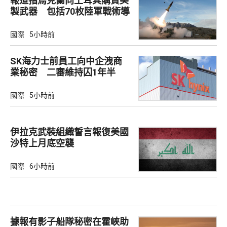
報道指烏克蘭向土耳其購買美
製武器 包括70枚陸軍戰術導
彈
國際
5小時前
SK海力士前員工向中企洩商
業秘密 二審維持囚1年半
國際
5小時前
伊拉克武裝組織誓言報復美國
沙特上月底空襲
國際
6小時前
據報有影子船隊秘密在霍峽助