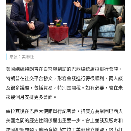
來源：美聯社
美國總統特朗普在白宮與到訪的巴西總統盧拉舉行會談。
特朗普在社交平台發文，形容會談進行得很順利，兩人談
及很多議題，包括貿易，特別是關稅。如有必要，會在未
來幾個月安排更多會面。
盧拉其後在巴西大使館舉行記者會，指雙方為鞏固巴西與
美國之間的歷史性關係邁出重要一步。會上並談及販毒和
跨國犯罪問題。他願意協助在拉丁美洲建立聯盟，致力打