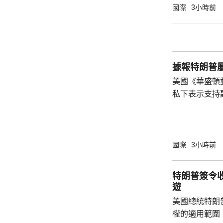
產品設定最低
國際
3小時前
元；晶圓每公斤
美仙；太陽能組件每
商務部制定計
新或擴建多晶
據報特朗普
施，並在2029年
美國《華盛頓
私下表示支持
2028年大選。 報道指，特朗普約兩周前在
宮橢圓形辦公
斯能代表共和
朗普的顧問形
國際
3小時前
「接班」，但
特朗普何時會
特朗普簽令
同時引述接近
遊
性格反覆多變，
美國總統特朗
權的適用範圍