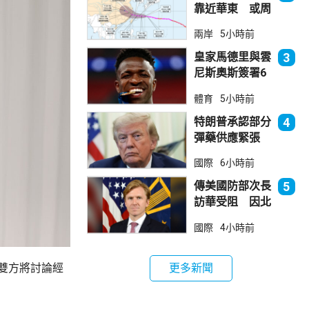
靠近華東 或周
日登陸浙閩沿岸
兩岸
5小時前
皇家馬德里與雲
3
尼斯奧斯簽署6
年新約
體育
5小時前
特朗普承認部分
4
彈藥供應緊張
稱霍峽協議未達
國際
6小時前
成
傳美國防部次長
5
訪華受阻 因北
京不滿美對台軍
國際
4小時前
售
更多新聞
雙方將討論經