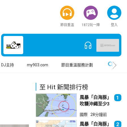
節目重溫
1872玩一陣
登入
搜尋
DJ主持
my903.com
節目重溫服務計劃
至 Hit 新聞排行榜
風暴「白海豚」
1
吹襲沖繩至少3
傷 近500航班
國際
28分鐘前
取消
風暴「白海豚」
2