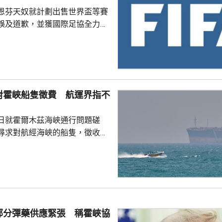
恩芬天奴就計劃出售世界盃等賽
誤及道歉，並獲國際足協全力支
化解歐洲足協杯葛世界盃等賽事
是撤回出售賽事股權的提議，第
這類破壞比賽面貌的行徑絕不再
件仍未達到。聲明同時重申對恩
對霍峽船隻徵費 航運界指不
際足協主席失去信心。國際職業
指責恩芬天奴嚴重濫用職權。
日就霍爾木茲海峽通行問題磋
尋求對航經海峽的船隻，徵收相
5%至7%的費用。路透社引述航
相關過境費難以實施，因為美國
責管理霍爾木茲海峽的「波斯灣
，美國財政部亦禁止美國人員接
供的通行服務；若向伊朗繳付過
合規問題，可能導致資產被凍
部分彈藥供應緊張 稱霍峽協