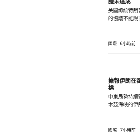
議未達成
險機構「勞合社
美國總統特朗
的協議不能說
上已經開放，
進展良好，相信
在白宮見記者
國際
6小時前
緊張，但已每
的彈藥供應幾
建造更多工廠
前有報道指，
據報伊朗在
思，就美軍彈藥
標
中東局勢持續
木茲海峽的伊
爆炸聲。報道
在霍爾木茲海
稍後會公布行
國際
7小時前