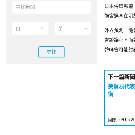
日本傳媒報道
能會選李在明
外界預測，隨
會談議程。而
韓峰會可能討
尋找
下一篇新聞
美貿易代表
衡
國際
09.05.2