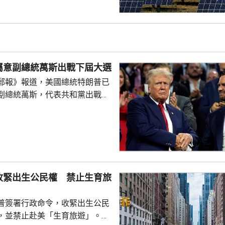
價格，其中多晶硅每公斤21美
100美元；太陽能電池每瓦22
瓦38美仙。 公告又授權
劃，若企業承諾在美國建設、翻
硅、晶圓或太陽能電池等生產設
屬意副總統萬斯出戰下屆大選
1月20日前...
郵報》報道，美國總統特朗普已
副總統萬斯，代表共和黨出戰
白
室與共和黨金主會晤，指希望萬
黨在下屆大選中勝出。據報有特
容，特朗普已私下認定由萬斯
要討論萬斯何時宣布參選，或者
公開表態就仍然為時尚早。報道
收緊出生公民權 禁止生育旅
特朗普圈子的盟友指，特朗普的
會對不同人說不同的話，支...
普簽署行政命令，收緊出生公民
，並禁止赴美「生育旅遊」。行