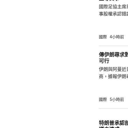
國際足協主席
事股權承認錯
持後，仍未能
的威脅。 歐洲足協發表聲明，指他們提出了明
確條件，第一
國際
4小時前
二是必須確保
犯。但這些條
傳伊朗尋求
芬天奴擔任國
可行
足球員協會則
伊朗與阿曼近
商，據報伊朗
等於貨物價值
運界消息指，
已制裁伊朗負
國際
5小時前
海峽管理局」
受伊朗政府提
境費，將引起
特朗普承認
結。 業界人士指，另一個複雜因素是，英國保