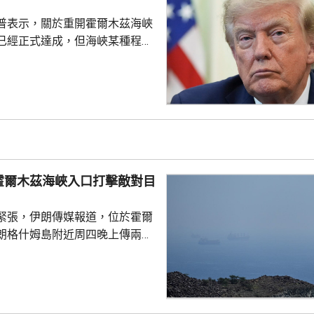
」上月底為戰爭保險承保人...
普表示，關於重開霍爾木茲海峽
已經正式達成，但海峽某種程度
又指美方正參與相關談判，整體
美伊戰事將很快結束。 特朗普
時，承認美軍部分彈藥供應比較
日補充庫存，又指部分威力強大
乎無限，強調美國國防企業正在
，生產愛國者和戰斧導彈等。 日
特朗普上星期曾與防長赫格塞
霍爾木茲海峽入口打擊敵對目
庫存問題爭執。特朗普...
緊張，伊朗傳媒報道，位於霍爾
朗格什姆島附近周四晚上傳兩次
引述消息人士指，爆炸聲是伊朗
峽入口打擊敵對目標所致，伊朗
動成果。