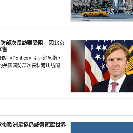
外國政府僱員、游說人員和敵對
員等，在美國誕下的子女，將不
國公民身份。華府亦禁止透過赴
獲得美國公民身份。 特朗普
時指，出生公民權制度長期被濫
遊」已經發展成一門生意，每年
國防部次長訪華受阻 因北京
人透過有關制度讓子女取得美國
軍售
華府要推出新的限制。 ...
站《Politico》引述消息指，
的美國國防部次長科爾比訪問中
，形容北京對此態度冷淡，原因
12月批准110億美元的對台軍
口限制、台海局勢，以至解放軍
活動而動盪不安，五角大樓官員
穩定兩國關係，他最近數月一直
問邀請，並在中國國防大學發表
歉後歐洲足協仍威脅罷踢世界
部官員與北...