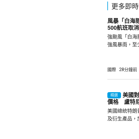
更多即時
風暴「白海
500航班取消
強颱風「白海
強風暴雨，至
受風暴影響，
島今日共有47
機取消。沖繩
國際
28分鐘前
向全線封閉。 「白海豚」的暴風圈覆蓋沖繩本
島和鹿兒島縣
每小時144公
美國對
精選
里，風力足以
價格 盧特
繩本島和奄美群
美國總統特朗
及衍生產品，加
效，以鼓勵企
和太陽能發展