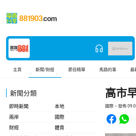
主頁
新聞/財經
節目精華
馬路的事
最
高市
新聞分類
即時新聞
本地
國際
發佈 09.0
Share to Face
Share t
兩岸
國際
財經
體育