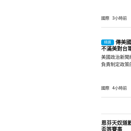
政命令規定，
外國勢力的人
會自動獲得美
國際
3小時前
美生育，令子女
在白宮見記者
用，「生育旅
傳美
精選
可能有數十萬
不滿美對台
公民身份，因此
美國政治新聞網
負責制定政策
國的計劃受阻
是不滿華府去年
售案。 報道指，科爾比認為美中關係過去一年
國際
4小時前
因為關稅、出
在南海的軍事
訪問中國有助
爭取中方的訪
恩芬天奴道
演講，要求國防
盃等賽事