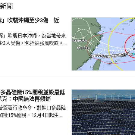
新聞
豚」吹襲沖繩至少3傷 近
豚」吹襲日本沖繩，為當地帶來
少3人受傷，包括被強風吹跌。
沖繩逾2千戶停電。沖繩和鹿兒
0班航機取消，明日亦有300班
各地實施交通管制，高速公路雙
奄美群島，中心附近最大風速為
里，最高陣風風速每小時198公
多晶硅徵15%關稅並設最低
導致房屋倒塌。氣象廳預計，沖
尼克：中國無法再傾銷
島未來一日將受...
普簽署行政命令，對進口多晶硅
徵15%關稅，12月4日起生
業在美國設廠，制衡中國的晶片
。特朗普又對進口多晶硅和相關