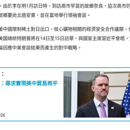
，由於李在明1月訪日時，到訪高市早苗的故鄉奈良，這次高市
故鄉慶尚北道安東，並在當地舉行領袖會談。
著中國限制稀土對日出口，核心礦物相關的經濟安全合作議題，
美國總統特朗普將在14日至15日訪華，與國家主席習近平會晤
論因應中美會談結果而產生的對中戰略。
：
：尋求實現美中貿易再平
026